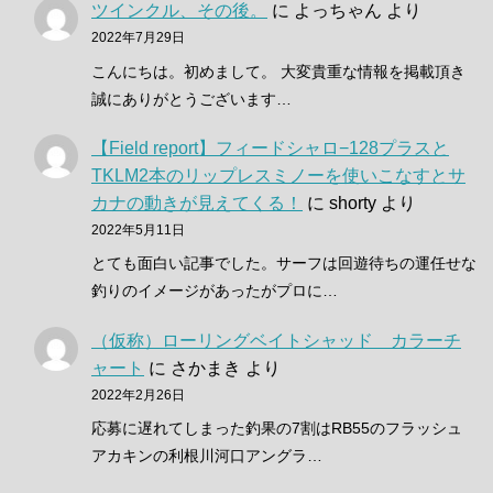
ツインクル、その後。
に
よっちゃん
より
2022年7月29日
こんにちは。初めまして。 大変貴重な情報を掲載頂き
誠にありがとうございます…
【Field report】フィードシャロ−128プラスと
TKLM2本のリップレスミノーを使いこなすとサ
カナの動きが見えてくる！
に
shorty
より
2022年5月11日
とても面白い記事でした。サーフは回遊待ちの運任せな
釣りのイメージがあったがプロに…
（仮称）ローリングベイトシャッド カラーチ
ャート
に
さかまき
より
2022年2月26日
応募に遅れてしまった釣果の7割はRB55のフラッシュ
アカキンの利根川河口アングラ…