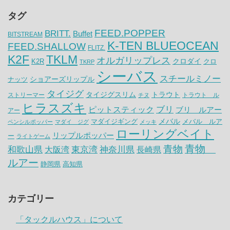
タグ
FEED.POPPER
BRITT.
Buffet
BITSTREAM
K-TEN BLUEOCEAN
FEED.SHALLOW
FLITZ.
K2F
TKLM
オルガリップレス
クロダイ
K2R
クロ
TKRP
シーバス
スチールミノー
ナッツ
ショアーズリップル
タイジグ
タイジグスリム
トラウト
ストリーマー
トラウト ル
チヌ
ヒラスズキ
ピットスティック
ブリ
ブリ ルアー
アー
メバル
マダイジギング
メバル ルア
ペンシルポッパー
マダイ ジグ
メッキ
ローリングベイト
リップルポッパー
ー
ライトゲーム
青物
青物
神奈川県
和歌山県
大阪湾
東京湾
長崎県
ルアー
静岡県
高知県
カテゴリー
「タックルハウス」について