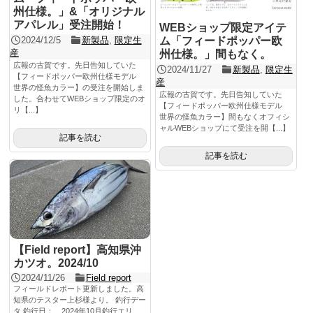
州仕様。」&「オリジナル
アパレル」受注開始！
WEBショップ限定アイテ
2024/12/5
新製品
,
限定生
ム「フィードポッパー欧
産
州仕様。」間もなく。
広報の古賀です。先日告知していた
2024/11/27
新製品
,
限定生
【フィードポッパー欧州仕様モデル
産
世界の怪魚カラー】の受注を開始しま
広報の古賀です。先日告知していた
した。合わせてWEBショップ限定のオ
【フィードポッパー欧州仕様モデル
リ【...】
世界の怪魚カラー】間もなくオフィシ
ャルWEBショップにて受注を開【...】
記事を読む
記事を読む
【Field report】高知県沖
カツオ。2024/10
2024/11/26
Field report
フィールドレポート更新しました。高
知県のテスター上杉様より。 釣行デー
タ 釣行日： 2024年10月釣行エリ