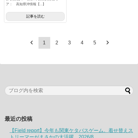
ア： 高知県沖情報【...】
記事を読む
1
2
3
4
5
最近の投稿
【Field report】今年も関東ケタバスゲーム。着せ替えス
トリーマーがまさかの大活躍。2026/8