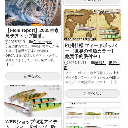
【Field report】2025東京
湾チヌトップ開幕。
2025/5/19
Field report
欧州仕様 フィードポッパ
広報の古賀です。GW明けてすぐの5月
ー【世界の怪魚カラー】
初頭。千葉県木更津市の遊漁船
ORCA(オルカ)様よりチヌトップ便に
絶賛予約受付中！
乗船してきました。ORCA(オルカ)
2024/12/11
新製品
,
限定生
【...】
産
フィードポッパー欧州仕様モデル【世
記事を読む
界の怪魚カラー】オフィシャルWEBシ
ョップにて絶賛受注中です！「【...】
記事を読む
WEBショップ限定アイテ
ム「フィードポッパー欧