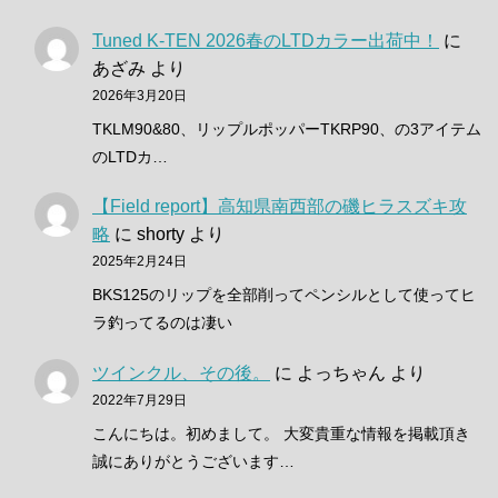
Tuned K-TEN 2026春のLTDカラー出荷中！
に
あざみ
より
2026年3月20日
TKLM90&80、リップルポッパーTKRP90、の3アイテム
のLTDカ…
【Field report】高知県南西部の磯ヒラスズキ攻
略
に
shorty
より
2025年2月24日
BKS125のリップを全部削ってペンシルとして使ってヒ
ラ釣ってるのは凄い
ツインクル、その後。
に
よっちゃん
より
2022年7月29日
こんにちは。初めまして。 大変貴重な情報を掲載頂き
誠にありがとうございます…