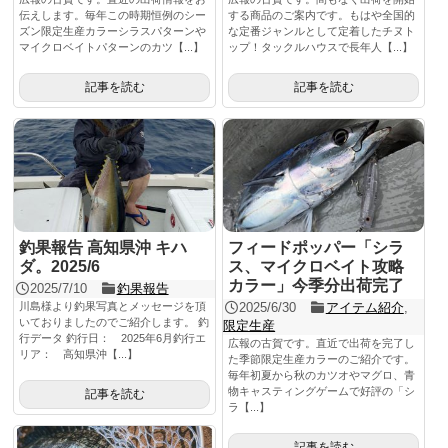
伝えします。毎年この時期恒例のシー
する商品のご案内です。もはや全国的
ズン限定生産カラーシラスパターンや
な定番ジャンルとして定着したチヌト
マイクロベイトパターンのカツ【...】
ップ！タックルハウスで長年人【...】
記事を読む
記事を読む
釣果報告 高知県沖 キハ
フィードポッパー「シラ
ダ。2025/6
ス、マイクロベイト攻略
カラー」今季分出荷完了
2025/7/10
釣果報告
川島様より釣果写真とメッセージを頂
2025/6/30
アイテム紹介
,
いておりましたのでご紹介します。 釣
限定生産
行データ 釣行日： 2025年6月釣行エ
広報の古賀です。直近で出荷を完了し
リア： 高知県沖【...】
た季節限定生産カラーのご紹介です。
毎年初夏から秋のカツオやマグロ、青
物キャスティングゲームで好評の「シ
記事を読む
ラ【...】
記事を読む