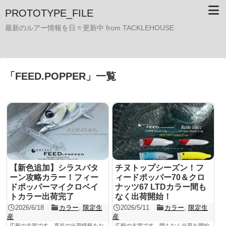
PROTOTYPE_FILE
最新のルアー情報を日々更新中 from TACKLEHOUSE
「
FEED.POPPER
」
一覧
【新色追加】シラスパタ
チヌトップシーズン！フ
ーン攻略カラー！フィー
ィードポッパー70＆クロ
ドポッパーマイクロベイ
ナッツ67 LTDカラー間も
トカラー出荷完了
なく出荷開始！
2026/6/18
カラー
,
限定生
2026/5/11
カラー
,
限定生
産
産
広報の古賀です。直近の出荷情報をお
広報の古賀です。間もなく出荷を開始