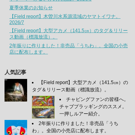
夏季休業のお知らせ
【Field report】木曽川水系源流域のヤマトイワナ。
2026/7
【Field report】大型アカメ（141.5㎝）のタグ＆リリー
ス動画（標識放流）。
2年振りに作りました！非売品「うちわ」。全国の小売
店に配布します。
人気記事
【Field report】大型アカメ（141.5㎝）の
タグ＆リリース動画（標識放流）。
チャビングファンの皆様へ。
チャブプラッギングのススメ。
一押しルアー紹介。
2年振りに作りました！非売品「うち
わ」。全国の小売店に配布します。