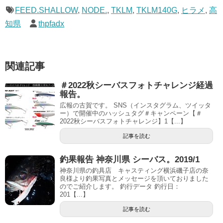
FEED.SHALLOW
,
NODE.
,
TKLM
,
TKLM140G
,
ヒラメ
,
高
知県
thpfadx
関連記事
＃2022秋シーバスフォトチャレンジ経過
報告。
広報の古賀です。 SNS（インスタグラム、ツイッタ
ー）で開催中のハッシュタグ＃キャンペーン【＃
2022秋シーバスフォトチャレンジ】1【...】
記事を読む
釣果報告 神奈川県 シーバス。2019/1
神奈川県の釣具店 キャスティング横浜磯子店の奈
良様より釣果写真とメッセージを頂いておりました
のでご紹介します。 釣行データ 釣行日：
201【...】
記事を読む