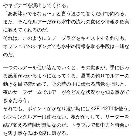
やキビナゴを演出してくれる。
「ああ泳いでるなぁ〜」と言う速さで巻くだけで釣れる。
また、そんなルアーだから水中の流れの変化や情報を確実
に教えてくれるのだ。
それは、このようにミノープラグをキャストする釣りも、
オフショアのジギングでも水中の情報を取る手段は一緒な
のだ。
一つのルアーを使い込んでいくと、その動きが、手に伝わ
る感覚がわかるようになってくる。昼間の釣りでルアーの
動きを目で確かめて、その時の手に伝わる感覚を掴むと、
夜のサーフゲームでルアーが今どんな状況かを知る事がで
きるだろう。
それでも、ポイントがかなり遠い時にはK2F142T1を使う。
シンキングルアーは使わない。根がかりして、リーダーを
結び変える時間が無駄なのだ。トラブルで集中力と時合い
を逃す事を氏は極度に嫌がる。