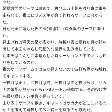
った。
足摺方面のサーフは諦めて、再び四万十川を渡り東に車を
走らせて、夜にヒラスズキが良く釣れるサーフに向かっ
た。
日が完全に落ちた夜の8時過ぎにゴロタ浜のサーフに降り
た。
見上げれば満天の星が広がり、時折り雲に隠れた月が顔を
出して水面を照らし幻想的な世界を生み出している。
辻本氏はこんなに素晴らしいロケーションの中でいつも釣
りをしているのだ。
夜のサーフゲームでは波が見えないので波打ち際から離れ
てキャストする。
一投目は正面、ニ投目は右、三投目は左と投げ分け、サカ
ナの気配が無かったら7〜8メートル移動する。その投げ方
を繰り返しテンポ良く探っていく。
より広くサーフを歩き、キャストはサカナがどこにいるの
か？を考えて遠投して広い範囲を探るのか原則だ。