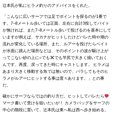
辻本氏が私にヒラメ釣りのアドバイスをくれた。
「こんなに広いサーフでは足でポイントを探るのが1番で
す。7~8メートル歩いては正面、左右に合計3投してバイト
が無ければ、また7~8メートル歩いて投げるのを基本にして
いますが例えば、サカナがヒットしたけどバレた時や潮の
流れが変化している場所、また、ルアーを投げたらベイト
が水面に跳んだ場所などは、そのポイントの波が駆け上が
ってこない砂の上に○でも
でも竿尻で大きく描いておく
んです。再度、戻ってきた時にキャストします。 ヒラメは
あまり大きく移動する魚では無いので、バラしてもそのヒ
ラメがルアーにヒットする事は度々あります。」との事
だ。
確かにサーフならではの釣り方だ。ヒットしてバレたら
マーク書いて受けを狙いたいが！ カメラバッグをサーフの
中心の階段に置いて、辻本氏は東へ私は西へ歩き始める。