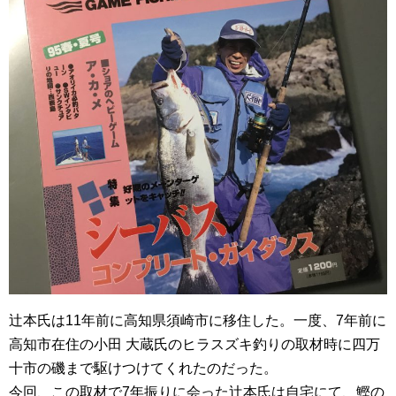
辻本氏は11年前に高知県須崎市に移住した。一度、7年前に
高知市在住の小田 大蔵氏のヒラスズキ釣りの取材時に四万
十市の磯まで駆けつけてくれたのだった。
今回、この取材で7年振りに会った辻本氏は自宅にて、鰹の