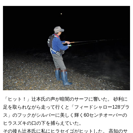
「ヒット！」辻本氏の声が暗闇のサーフに響いた。 砂利に
足を取られながら走って行くと「フィードシャロー128プラ
ス」のフックがシルバーに美しく輝く60センチオーバーの
ヒラスズキの口の下を捕らえていた。
その後も辻本氏に私にヒラセイゴがヒットした。 高知のサ