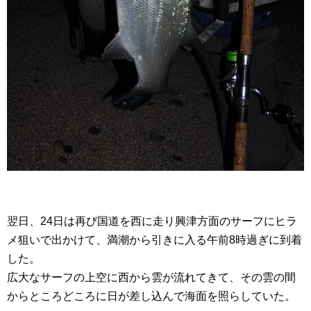
翌日、24日は再び国道を西に走り興津方面のサーフにヒラ
メ狙いで出かけて、満潮から引きに入る午前8時過ぎに到着
した。
広大なサーフの上空に西から雲が流れてきて、その雲の間
からところどころに日が差し込んで海面を照らしていた。