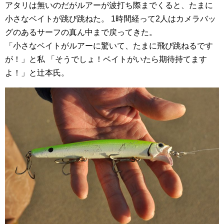
アタリは無いのだがルアーが波打ち際までくると、たまに
小さなベイトが跳び跳ねた。 1時間経って2人はカメラバッ
グのあるサーフの真ん中まで戻ってきた。
「小さなベイトがルアーに驚いて、たまに飛び跳ねるです
が！」と私 「そうでしょ！ベイトがいたら期待持てます
よ！」と辻本氏。