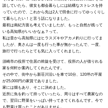
談していたら、彼女も都会暮らしには結構なストレスを持
っていたので、これから先は2人で田舎に行ってゆっくりし
て暮らしたい！と言う話になりました。
最初は南紀方面も考えていましたが、もっと自然が残って
いる高知県がいいかなぁ？って。
私は昔から高知県にはヒラスズキやアカメ釣りに行ってま
したが、奥さんは一度も行った事が無かったんで、一度、
旅行で行ったらとても気に入ってくれました。
須崎市の役所で住居の斡旋を受けて、役所の人が借りれる
家を何軒か案内してくれたんです。
その中で、街中から新荘川沿いを車で10分、120坪の平屋
が25,000円の家賃でありました。
家には畑もあり、そこに決めました。
近所に魚を釣って持っていったら、周りはすべて農家なの
で、翌日に野菜をいっぱい持ってきてくれるんです。今で
も野菜は買ったことがありません。