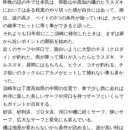
昨晩の話の中で辻本氏は、和歌山や高知の磯のヒラスズキ
においてはある程度のやり切った感が自分にはあって、潮
位、波の高さ、ベイトの3つの条件が揃っていれば、かなり
の確率でヒットに導く事ができると語った。
それよりも11年前にここ須崎に移住したときは、まずは家
から近いポイントの開拓を始めた。
近くのサーフや河口で、面白いように大型のチヌ（クロダ
イ）が釣れた。雨が降って濁りが入ったらヒラスズキ、マ
ルスズキ、昼間にはもちろん、ヒラメ、コチが釣れる。チ
ヌ狙いのタックルにアカメがヒットして捕れない事も多か
った。
須崎市は丁度高知県の中間の位置で、車で少し西に走れば
外洋に面した美しいサーフや河口を持つサーフといくらで
もポイントが点在する。
砂浜、砂利浜、ゴロタ浜、河口や磯に続くサーフ、狭いサ
ーフ、広大なサーフと変化にも富んでいる。
磯は地形が変わらないから条件が読めるし、波が高い時は