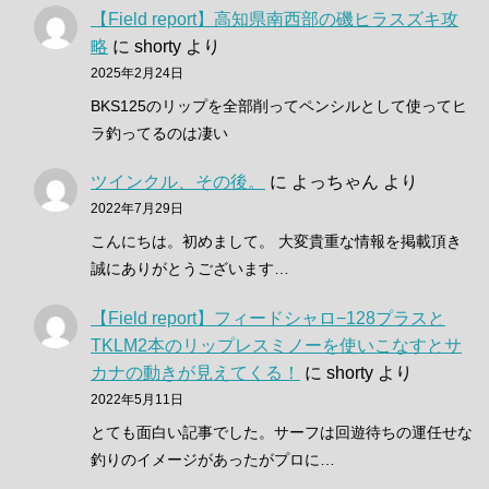
【Field report】高知県南西部の磯ヒラスズキ攻
略
に
shorty
より
2025年2月24日
BKS125のリップを全部削ってペンシルとして使ってヒ
ラ釣ってるのは凄い
ツインクル、その後。
に
よっちゃん
より
2022年7月29日
こんにちは。初めまして。 大変貴重な情報を掲載頂き
誠にありがとうございます…
【Field report】フィードシャロ−128プラスと
TKLM2本のリップレスミノーを使いこなすとサ
カナの動きが見えてくる！
に
shorty
より
2022年5月11日
とても面白い記事でした。サーフは回遊待ちの運任せな
釣りのイメージがあったがプロに…