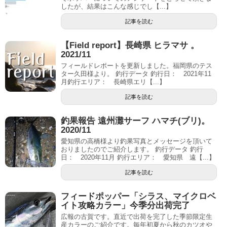
したが、結果はこんな感じでし【...】
記事を読む
【Field report】長崎県 ヒラマサ 。
2021/11
フィールドレポートを更新しました。福岡県のテス
ター久田様より。 釣行データ 釣行日： 2021年11
月釣行エリア： 長崎県エリ【...】
記事を読む
釣果報告 遠州灘サーフ ハマチ(ブリ)。
2020/11
愛知県の高橋様より釣果写真とメッセージを頂いて
おりましたのでご紹介します。 釣行データ 釣行
日： 2020年11月 釣行エリア： 愛知県 遠【...】
記事を読む
フィードポッパー「シラス、マイクロベ
イト攻略カラー」今季分出荷完了
広報の古賀です。直近で出荷を完了した季節限定生
産カラーのご紹介です。毎年初夏から秋のカツオや