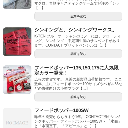
マグロ、青物キャスティングゲームで好評の「シラ
【...】
記事を読む
シンキングと、シンキングワークス。
K-TEN ブルーオーシャンのミノーには、フローティ
ング、シンキング、不定期生産のサスペンドがあり
ます。CONTACT ブリットペンシルは【...】
記事を読む
フィードポッパー135,150,175に人気限
定カラー発売！
広報の古賀です。 直近の新製品出荷情報です。 ここ
数年、主にフィードポッパー100サイズやベゼル36な
どの青物向けの小型プラグ【...】
記事を読む
フィードポッパー100SW
昨年の発売からもうすぐ1年。 CONTACT初のシンキ
ングポッパー＜フィードポッパー100SW＞ 「水面」
と「水面直下」 「アピール」と【...】