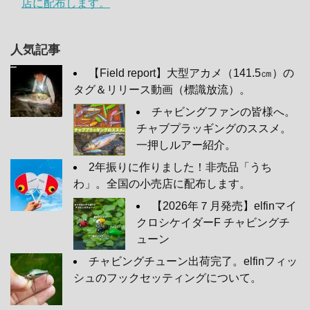
店に配布します。
人気記事
【Field report】大型アカメ（141.5㎝）の
タグ＆リリース動画（標識放流）。
チャビングファンの皆様へ。
チャブプラッギングのススメ。
一押しルアー紹介。
2年振りに作りました！非売品「うち
わ」。全国の小売店に配布します。
【2026年７月発売】elfinマイ
クロシケイダーF チャビングチ
ューン
チャビングチューン出荷完了。elfinフィッ
シュのフックセッティングについて。