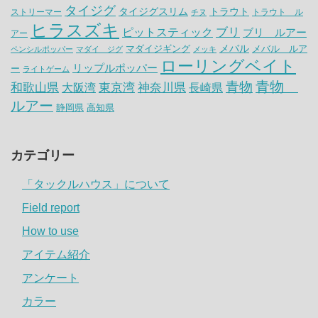
タイジグ
タイジグスリム
トラウト
ストリーマー
トラウト ル
チヌ
ヒラスズキ
ピットスティック
ブリ
ブリ ルアー
アー
メバル
マダイジギング
メバル ルア
ペンシルポッパー
マダイ ジグ
メッキ
ローリングベイト
リップルポッパー
ー
ライトゲーム
青物
青物
神奈川県
和歌山県
大阪湾
東京湾
長崎県
ルアー
静岡県
高知県
カテゴリー
「タックルハウス」について
Field report
How to use
アイテム紹介
アンケート
カラー