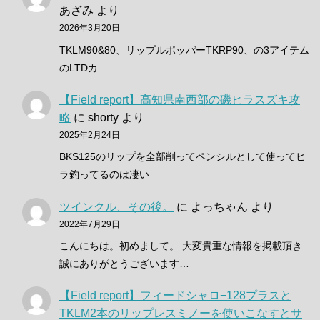
あざみ
より
2026年3月20日
TKLM90&80、リップルポッパーTKRP90、の3アイテム
のLTDカ…
【Field report】高知県南西部の磯ヒラスズキ攻
略
に
shorty
より
2025年2月24日
BKS125のリップを全部削ってペンシルとして使ってヒ
ラ釣ってるのは凄い
ツインクル、その後。
に
よっちゃん
より
2022年7月29日
こんにちは。初めまして。 大変貴重な情報を掲載頂き
誠にありがとうございます…
【Field report】フィードシャロ−128プラスと
TKLM2本のリップレスミノーを使いこなすとサ