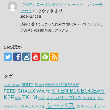
（仮称）ローリングベイトシャッド カラーチ
ャート
に
さかまき
より
2022年2月26日
応募に遅れてしまった釣果の7割はRB55のフラッシュ
アカキンの利根川河口アングラ…
SNSほか
タグ
FEED.POPPER
BRITT.
Buffet
BITSTREAM
K-TEN BLUEOCEAN
FEED.SHALLOW
FLITZ.
K2F
TKLM
オルガリップレス
クロダイ
K2R
クロ
TKRP
シーバス
スチールミノー
ナッツ
ショアーズリップル