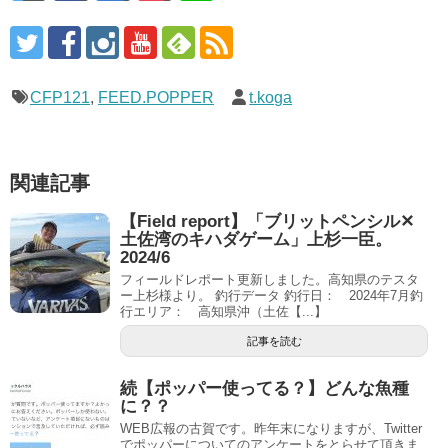
CFP121
,
FEED.POPPER
t.koga
関連記事
【Field report】「ブリットペンシル✕
土佐湾のキハダゲーム」上杉一臣。
2024/6
フィールドレポート更新しました。高知県のテスタ
ー上杉様より。 釣行データ 釣行日： 2024年7月釣
行エリア： 高知県沖（土佐【...】
記事を読む
続【ポッパー使ってる？】どんな魚種
に？？
WEB広報の古賀です。昨年末になりますが、Twitter
でポッパーについてのアンケートをとらせて頂きま