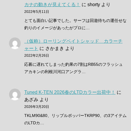
カナの動きが見えてくる！
に
shorty
より
2022年5月11日
とても面白い記事でした。サーフは回遊待ちの運任せな
釣りのイメージがあったがプロに…
（仮称）ローリングベイトシャッド カラーチ
ャート
に
さかまき
より
2022年2月26日
応募に遅れてしまった釣果の7割はRB55のフラッシュ
アカキンの利根川河口アングラ…
Tuned K-TEN 2026春のLTDカラー出荷中！
に
あざみ
より
2026年3月20日
TKLM90&80、リップルポッパーTKRP90、の3アイテム
のLTDカ…