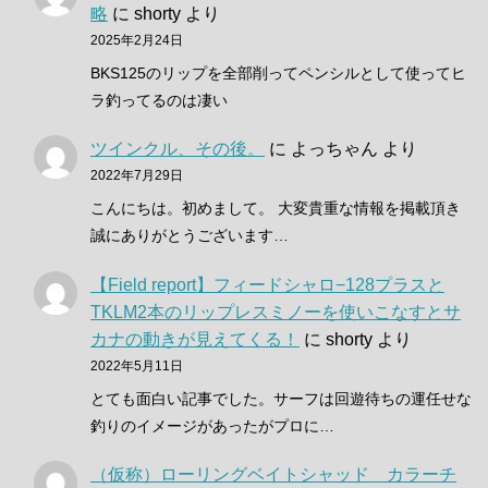
略
に
shorty
より
2025年2月24日
BKS125のリップを全部削ってペンシルとして使ってヒ
ラ釣ってるのは凄い
ツインクル、その後。
に
よっちゃん
より
2022年7月29日
こんにちは。初めまして。 大変貴重な情報を掲載頂き
誠にありがとうございます…
【Field report】フィードシャロ−128プラスと
TKLM2本のリップレスミノーを使いこなすとサ
カナの動きが見えてくる！
に
shorty
より
2022年5月11日
とても面白い記事でした。サーフは回遊待ちの運任せな
釣りのイメージがあったがプロに…
（仮称）ローリングベイトシャッド カラーチ