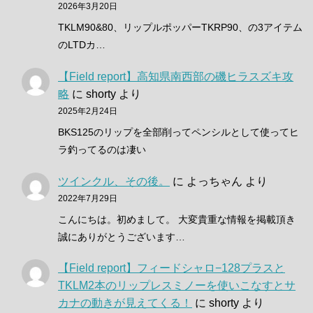
2026年3月20日
TKLM90&80、リップルポッパーTKRP90、の3アイテム
のLTDカ…
【Field report】高知県南西部の磯ヒラスズキ攻
略
に
shorty
より
2025年2月24日
BKS125のリップを全部削ってペンシルとして使ってヒ
ラ釣ってるのは凄い
ツインクル、その後。
に
よっちゃん
より
2022年7月29日
こんにちは。初めまして。 大変貴重な情報を掲載頂き
誠にありがとうございます…
【Field report】フィードシャロ−128プラスと
TKLM2本のリップレスミノーを使いこなすとサ
カナの動きが見えてくる！
に
shorty
より