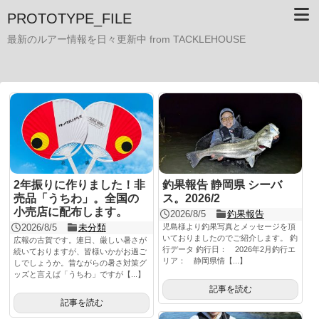
PROTOTYPE_FILE
最新のルアー情報を日々更新中 from TACKLEHOUSE
2年振りに作りました！非
釣果報告 静岡県 シーバ
売品「うちわ」。全国の
ス。2026/2
小売店に配布します。
2026/8/5
釣果報告
2026/8/5
未分類
児島様より釣果写真とメッセージを頂
いておりましたのでご紹介します。 釣
広報の古賀です。連日、厳しい暑さが
行データ 釣行日： 2026年2月釣行エ
続いておりますが、皆様いかがお過ご
リア： 静岡県情【...】
しでしょうか。昔ながらの暑さ対策グ
ッズと言えば「うちわ」ですが【...】
記事を読む
記事を読む