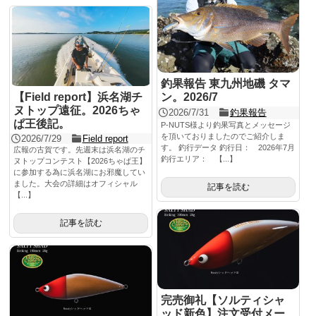
釣果報告 東九州地磯 タマ
【Field report】浜名湖チ
ン。2026/7
ヌトップ遠征。2026ちゃ
2026/7/31
釣果報告
ぱ王後記。
P-NUTS様より釣果写真とメッセージ
を頂いておりましたのでご紹介しま
2026/7/29
Field report
す。 釣行データ 釣行日： 2026年7月
広報の古賀です。先週末は浜名湖のチ
釣行エリア： 【...】
ヌトップコンテスト【2026ちゃぱ王】
に参加する為に浜名湖にお邪魔してい
ました。大会の詳細はオフィシャル
記事を読む
【...】
記事を読む
完売御礼【ソルティシャ
ッド新色】注文受付メー