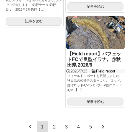
でご紹介します。 釣行データ 釣行
記事を読む
日： 2026年6月釣行【...】
記事を読む
【Field report】バフェッ
トFCで良型イワナ。@秋
田県 2026/6
2026/7/23
Field report
フィールドレポートを更新しました。
秋田県の松橋テスターより。 ロッド:
自作ロッド4,5ft(バンブー)/自作ロッド
4,8ft 【...】
記事を読む
1
2
3
4
5