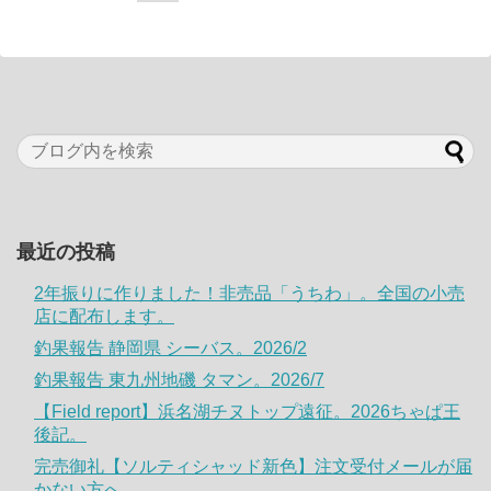
最近の投稿
2年振りに作りました！非売品「うちわ」。全国の小売
店に配布します。
釣果報告 静岡県 シーバス。2026/2
釣果報告 東九州地磯 タマン。2026/7
【Field report】浜名湖チヌトップ遠征。2026ちゃぱ王
後記。
完売御礼【ソルティシャッド新色】注文受付メールが届
かない方へ。