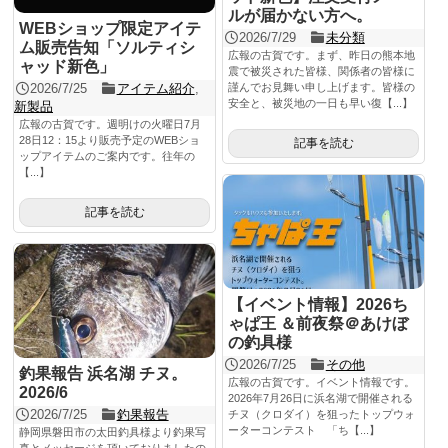
ルが届かない方へ。
WEBショップ限定アイテ
2026/7/29
未分類
ム販売告知「ソルティシ
広報の古賀です。まず、昨日の熊本地
ャッド新色」
震で被災された皆様、関係者の皆様に
2026/7/25
アイテム紹介
,
謹んでお見舞い申し上げます。皆様の
安全と、被災地の一日も早い復【...】
新製品
広報の古賀です。週明けの火曜日7月
28日12：15より販売予定のWEBショ
記事を読む
ップアイテムのご案内です。往年の
【...】
記事を読む
【イベント情報】2026ち
ゃぱ王 ＆前夜祭＠あけぼ
の釣具様
2026/7/25
その他
釣果報告 浜名湖 チヌ。
広報の古賀です。イベント情報です。
2026/6
2026年7月26日に浜名湖で開催される
2026/7/25
釣果報告
チヌ（クロダイ）を狙ったトップウォ
ーターコンテスト 「ち【...】
静岡県磐田市の太田釣具様より釣果写
真とメッセージを頂いておりましたの