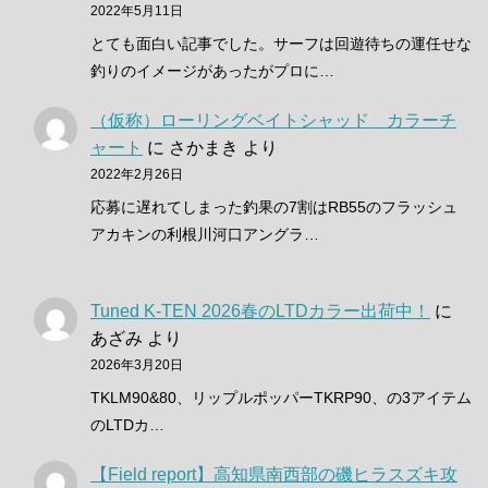
2022年5月11日
とても面白い記事でした。サーフは回遊待ちの運任せな
釣りのイメージがあったがプロに…
（仮称）ローリングベイトシャッド カラーチ
ャート
に
さかまき
より
2022年2月26日
応募に遅れてしまった釣果の7割はRB55のフラッシュ
アカキンの利根川河口アングラ…
Tuned K-TEN 2026春のLTDカラー出荷中！
に
あざみ
より
2026年3月20日
TKLM90&80、リップルポッパーTKRP90、の3アイテム
のLTDカ…
【Field report】高知県南西部の磯ヒラスズキ攻