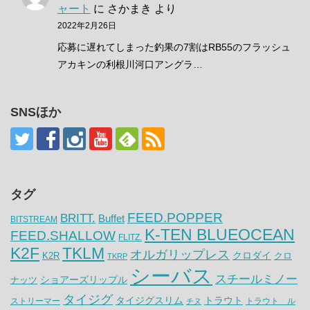
ャート
に
さかまき
より
2022年2月26日
応募に遅れてしまった釣果の7割はRB55のフラッシュ
アカキンの利根川河口アングラ…
SNSほか
タグ
FEED.POPPER
BRITT.
Buffet
BITSTREAM
K-TEN BLUEOCEAN
FEED.SHALLOW
FLITZ.
K2F
TKLM
オルガリップレス
クロダイ
K2R
クロ
TKRP
シーバス
スチールミノー
ナッツ
ショアーズリップル
タイジグ
タイジグスリム
トラウト
ストリーマー
トラウト ル
チヌ