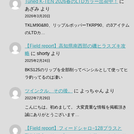
Tuned K-TEN 2026春のLTDカラー出荷中！
に
あざみ
より
2026年3月20日
TKLM90&80、リップルポッパーTKRP90、の3アイテム
のLTDカ…
【Field report】高知県南西部の磯ヒラスズキ攻
略
に
shorty
より
2025年2月24日
BKS125のリップを全部削ってペンシルとして使ってヒ
ラ釣ってるのは凄い
ツインクル、その後。
に
よっちゃん
より
2022年7月29日
こんにちは。初めまして。 大変貴重な情報を掲載頂き
誠にありがとうございます…
【Field report】フィードシャロ−128プラスと