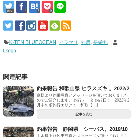
error
0
K-TEN BLUEOCEAN
,
ヒラマサ
,
外房
,
長栄丸
t.koga
関連記事
釣果報告 和歌山県 ヒラスズキ 。2022/2
森様より釣果写真とメッセージを頂いておりました
のでご紹介します。 釣行データ 釣行日： 2022年2
月中旬頃釣行エリア： 和歌【...】
記事を読む
釣果報告 静岡県 シーバス。2019/10
山本様より釣果写真とメッセージを頂いておりまし