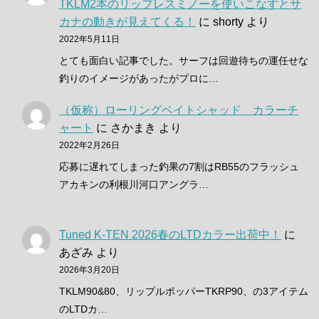
TKLM2本のリップレスミノーを使いこなすとサ
カナの動きが見えてくる！
に
shorty
より
2022年5月11日
とても面白い記事でした。サーフは回遊待ちの運任せな
釣りのイメージがあったがプロに…
（仮称）ローリングベイトシャッド カラーチ
ャート
に
さかまき
より
2022年2月26日
応募に遅れてしまった釣果の7割はRB55のフラッシュ
アカキンの利根川河口アングラ…
Tuned K-TEN 2026春のLTDカラー出荷中！
に
あざみ
より
2026年3月20日
TKLM90&80、リップルポッパーTKRP90、の3アイテム
のLTDカ…