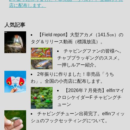
店に配布します。
人気記事
【Field report】大型アカメ（141.5㎝）の
タグ＆リリース動画（標識放流）。
チャビングファンの皆様へ。
チャブプラッギングのススメ。
一押しルアー紹介。
2年振りに作りました！非売品「うち
わ」。全国の小売店に配布します。
【2026年７月発売】elfinマイ
クロシケイダーF チャビングチ
ューン
チャビングチューン出荷完了。elfinフィッ
シュのフックセッティングについて。