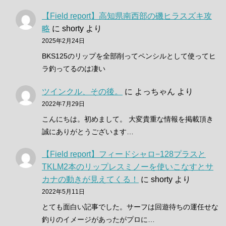
【Field report】高知県南西部の磯ヒラスズキ攻
略
に
shorty
より
2025年2月24日
BKS125のリップを全部削ってペンシルとして使ってヒ
ラ釣ってるのは凄い
ツインクル、その後。
に
よっちゃん
より
2022年7月29日
こんにちは。初めまして。 大変貴重な情報を掲載頂き
誠にありがとうございます…
【Field report】フィードシャロ−128プラスと
TKLM2本のリップレスミノーを使いこなすとサ
カナの動きが見えてくる！
に
shorty
より
2022年5月11日
とても面白い記事でした。サーフは回遊待ちの運任せな
釣りのイメージがあったがプロに…