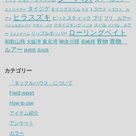
ナッツ
ショアーズリップル
タイジグ
タイジグスリム
トラウト
ストリーマー
トラウト ル
チヌ
ヒラスズキ
ピットスティック
ブリ
ブリ ルアー
アー
メバル
マダイジギング
メバル ルア
ペンシルポッパー
マダイ ジグ
メッキ
ローリングベイト
リップルポッパー
ー
ライトゲーム
青物
青物
神奈川県
和歌山県
大阪湾
東京湾
長崎県
ルアー
静岡県
高知県
カテゴリー
「タックルハウス」について
Field report
How to use
アイテム紹介
アンケート
カラー