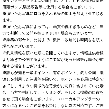
※インターネット上に公開することで、釣具店様が販促用
店頭ポップ,製品広告等に使用する場合もございます。
※頂いたお写真にロゴを入れる等の加工を加えさせて頂き
ます。
※頂いたお写真によっては、画質の低すぎるものなど、当
方で判断して公開を控えさせ頂く場合もございます。
※業務の都合上、公開までに数日～数週間お時間をを頂く
場合がございます。
※釣果情報を頂いた順に公開していますが、情報提供者様
より急ぎで公開するようにご要望があった際等は順番が前
後する場合もございます。
※誰もが知る一級ポイント、有名ポイント、釣り公園、瀬
渡しを利用した沖磯等を除いて、ポイントを容易に特定で
きてしまうような特徴的な背景がお写真に含まれていた場
合、当方で判断して、トリミング、もしくは掲載の自粛を
させて頂く場合もございます。（ローカルアングラーの
方々になるべくご迷惑をお掛けしない為の対応です。ご理