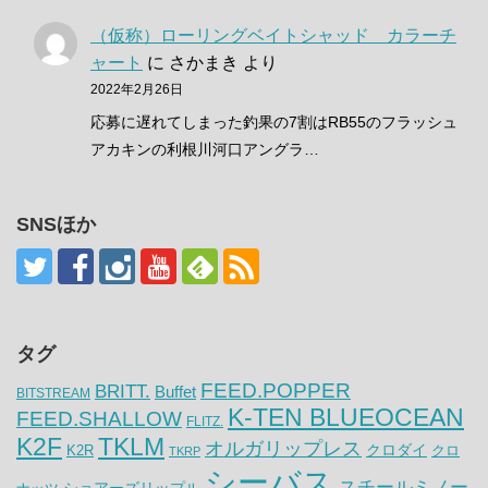
（仮称）ローリングベイトシャッド カラーチ
ャート
に
さかまき
より
2022年2月26日
応募に遅れてしまった釣果の7割はRB55のフラッシュ
アカキンの利根川河口アングラ…
SNSほか
タグ
FEED.POPPER
BRITT.
Buffet
BITSTREAM
K-TEN BLUEOCEAN
FEED.SHALLOW
FLITZ.
K2F
TKLM
オルガリップレス
クロダイ
K2R
クロ
TKRP
シーバス
スチールミノー