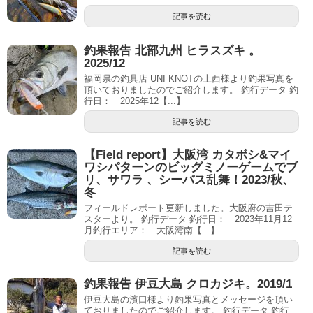
記事を読む
釣果報告 北部九州 ヒラスズキ 。
2025/12
福岡県の釣具店 UNI KNOTの上西様より釣果写真を
頂いておりましたのでご紹介します。 釣行データ 釣
行日： 2025年12【...】
記事を読む
【Field report】大阪湾 カタボシ&マイ
ワシパターンのビッグミノーゲームでブ
リ、サワラ 、シーバス乱舞！2023/秋、
冬
フィールドレポート更新しました。大阪府の吉田テ
スターより。 釣行データ 釣行日： 2023年11月12
月釣行エリア： 大阪湾南【...】
記事を読む
釣果報告 伊豆大島 クロカジキ。2019/1
伊豆大島の濱口様より釣果写真とメッセージを頂い
ておりましたのでご紹介します。 釣行データ 釣行