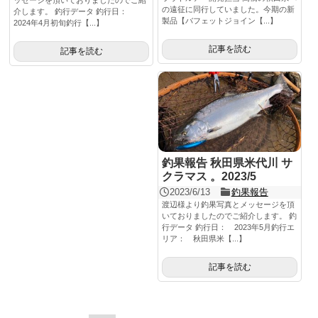
ッセージを頂いておりましたのでご紹
の遠征に同行していました。今期の新
介します。 釣行データ 釣行日：
製品【バフェットジョイン【...】
2024年4月初旬釣行【...】
記事を読む
記事を読む
釣果報告 秋田県米代川 サ
クラマス 。2023/5
2023/6/13
釣果報告
渡辺様より釣果写真とメッセージを頂
いておりましたのでご紹介します。 釣
行データ 釣行日： 2023年5月釣行エ
リア： 秋田県米【...】
記事を読む