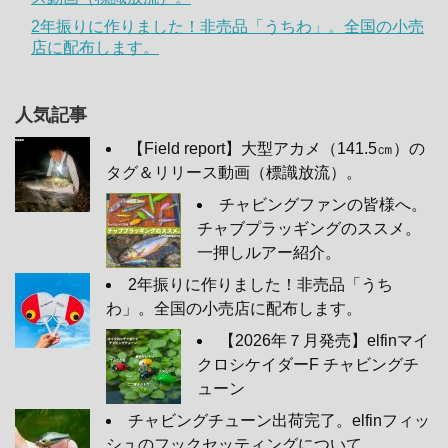
2年振りに作りました！非売品「うちわ」。全国の小売
店に配布します。
人気記事
【Field report】大型アカメ（141.5㎝）の
タグ＆リリース動画（標識放流）。
チャビングファンの皆様へ。
チャブプラッギングのススメ。
一押しルアー紹介。
2年振りに作りました！非売品「うち
わ」。全国の小売店に配布します。
【2026年７月発売】elfinマイ
クロシケイダーF チャビングチ
ューン
チャビングチューン出荷完了。elfinフィッ
シュのフックセッティングについて。