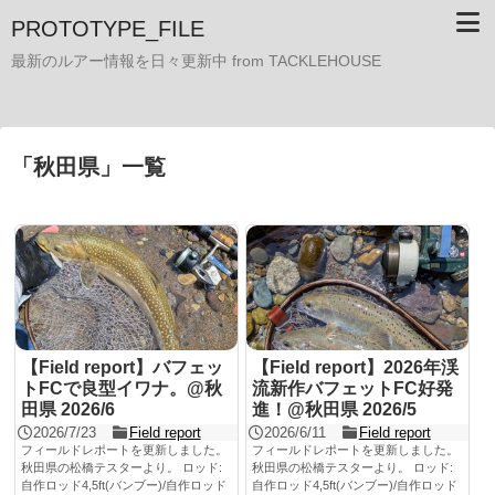
PROTOTYPE_FILE
最新のルアー情報を日々更新中 from TACKLEHOUSE
「
秋田県
」
一覧
【Field report】バフェッ
【Field report】2026年渓
トFCで良型イワナ。@秋
流新作バフェットFC好発
田県 2026/6
進！@秋田県 2026/5
2026/7/23
Field report
2026/6/11
Field report
フィールドレポートを更新しました。
フィールドレポートを更新しました。
秋田県の松橋テスターより。 ロッド:
秋田県の松橋テスターより。 ロッド:
自作ロッド4,5ft(バンブー)/自作ロッド
自作ロッド4,5ft(バンブー)/自作ロッド