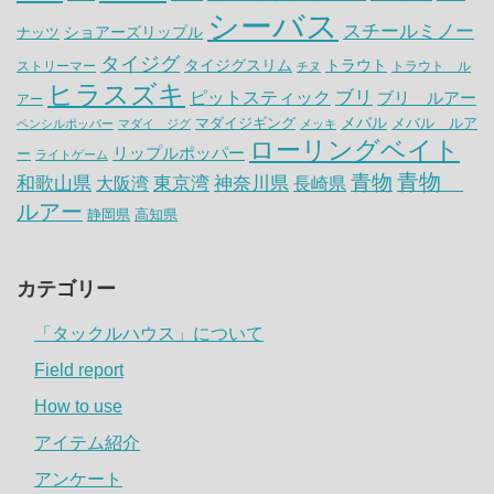
シーバス
スチールミノー
ナッツ
ショアーズリップル
タイジグ
タイジグスリム
トラウト
ストリーマー
トラウト ル
チヌ
ヒラスズキ
ピットスティック
ブリ
ブリ ルアー
アー
メバル
マダイジギング
メバル ルア
ペンシルポッパー
マダイ ジグ
メッキ
ローリングベイト
リップルポッパー
ー
ライトゲーム
青物
青物
神奈川県
和歌山県
大阪湾
東京湾
長崎県
ルアー
静岡県
高知県
カテゴリー
「タックルハウス」について
Field report
How to use
アイテム紹介
アンケート