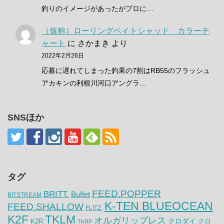
釣りのイメージがあったがプロに…
（仮称）ローリングベイトシャッド カラーチ
ャート
に
さかまき
より
2022年2月26日
応募に遅れてしまった釣果の7割はRB55のフラッシュ
アカキンの利根川河口アングラ…
SNSほか
タグ
FEED.POPPER
BRITT.
Buffet
BITSTREAM
K-TEN BLUEOCEAN
FEED.SHALLOW
FLITZ.
K2F
TKLM
オルガリップレス
クロダイ
K2R
クロ
TKRP