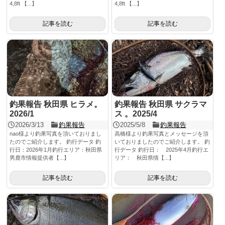
4,8ft 【...】
4,8ft 【...】
記事を読む
記事を読む
釣果報告 秋田県 ヒラメ。
釣果報告 秋田県 サクラマ
2026/1
ス 。2025/4
2026/3/13
釣果報告
2025/5/8
釣果報告
nao様より釣果写真を頂いておりまし
高橋様より釣果写真とメッセージを頂
たのでご紹介します。 釣行データ 釣
いておりましたのでご紹介します。 釣
行日：2026年1月釣行エリア：秋田県
行データ 釣行日： 2025年4月釣行エ
男鹿市情報提供者【...】
リア： 秋田県情【...】
記事を読む
記事を読む