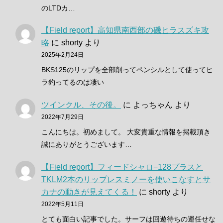
のLTDカ…
【Field report】高知県南西部の磯ヒラスズキ攻
略
に
shorty
より
2025年2月24日
BKS125のリップを全部削ってペンシルとして使ってヒ
ラ釣ってるのは凄い
ツインクル、その後。
に
よっちゃん
より
2022年7月29日
こんにちは。初めまして。 大変貴重な情報を掲載頂き
誠にありがとうございます…
【Field report】フィードシャロ−128プラスと
TKLM2本のリップレスミノーを使いこなすとサ
カナの動きが見えてくる！
に
shorty
より
2022年5月11日
とても面白い記事でした。サーフは回遊待ちの運任せな