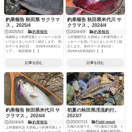
釣果報告 秋田県 サクラマ
釣果報告 秋田県米代川 サ
ス 。2025/4
クラマス 。2024/4
2025/5/2
釣果報告
2024/4/9
釣果報告
高橋様より釣果写真とメッセージを頂
上州屋能代店 大原様より釣果写真とメ
いておりましたのでご紹介します。 釣
ッセージを頂いておりましたのでご紹
行データ 釣行日： 2025年4月釣行エ
介します。 釣行データ 釣行日：
リア： 秋田県情【...】
2024年4月初旬釣行【...】
記事を読む
記事を読む
釣果報告 秋田県米代川 サ
初夏の秋田県渓流釣行。
クラマス 。2024/4
2023/7
2023/7/13
Field report
2024/4/9
釣果報告
広報の古賀です。 7月1週目の先週、ト
上州屋能代店 大原様より釣果写真とメ
ラウトルアー開発担当 高橋の秋田県へ