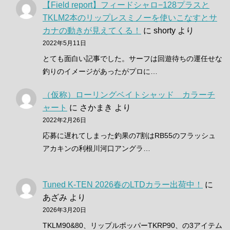
【Field report】フィードシャロ−128プラスと
TKLM2本のリップレスミノーを使いこなすとサ
カナの動きが見えてくる！
に
shorty
より
2022年5月11日
とても面白い記事でした。サーフは回遊待ちの運任せな
釣りのイメージがあったがプロに…
（仮称）ローリングベイトシャッド カラーチ
ャート
に
さかまき
より
2022年2月26日
応募に遅れてしまった釣果の7割はRB55のフラッシュ
アカキンの利根川河口アングラ…
Tuned K-TEN 2026春のLTDカラー出荷中！
に
あざみ
より
2026年3月20日
TKLM90&80、リップルポッパーTKRP90、の3アイテム