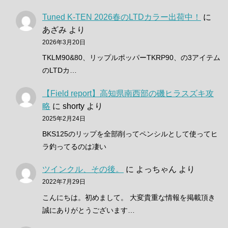
Tuned K-TEN 2026春のLTDカラー出荷中！
に
あざみ
より
2026年3月20日
TKLM90&80、リップルポッパーTKRP90、の3アイテム
のLTDカ…
【Field report】高知県南西部の磯ヒラスズキ攻
略
に
shorty
より
2025年2月24日
BKS125のリップを全部削ってペンシルとして使ってヒ
ラ釣ってるのは凄い
ツインクル、その後。
に
よっちゃん
より
2022年7月29日
こんにちは。初めまして。 大変貴重な情報を掲載頂き
誠にありがとうございます…