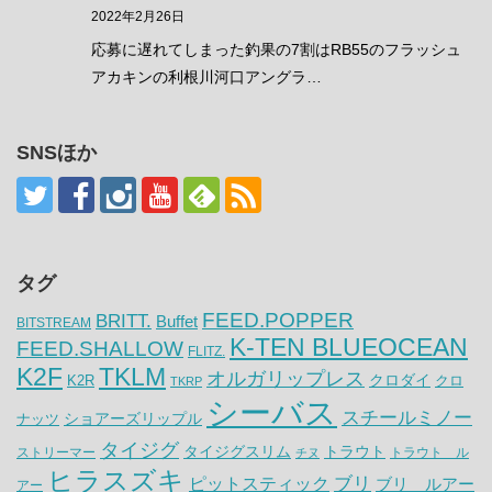
2022年2月26日
応募に遅れてしまった釣果の7割はRB55のフラッシュ
アカキンの利根川河口アングラ…
SNSほか
タグ
FEED.POPPER
BRITT.
Buffet
BITSTREAM
K-TEN BLUEOCEAN
FEED.SHALLOW
FLITZ.
K2F
TKLM
オルガリップレス
クロダイ
K2R
クロ
TKRP
シーバス
スチールミノー
ナッツ
ショアーズリップル
タイジグ
タイジグスリム
トラウト
ストリーマー
トラウト ル
チヌ
ヒラスズキ
ピットスティック
ブリ
ブリ ルアー
アー