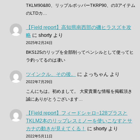
TKLM90&80、リップルポッパーTKRP90、の3アイテム
のLTDカ…
【Field report】高知県南西部の磯ヒラスズキ攻
略
に
shorty
より
2025年2月24日
BKS125のリップを全部削ってペンシルとして使ってヒ
ラ釣ってるのは凄い
ツインクル、その後。
に
よっちゃん
より
2022年7月29日
こんにちは。初めまして。 大変貴重な情報を掲載頂き
誠にありがとうございます…
【Field report】フィードシャロ−128プラスと
TKLM2本のリップレスミノーを使いこなすとサ
カナの動きが見えてくる！
に
shorty
より
2022年5月11日