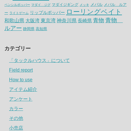
メバル
マダイジギング
メバル ルア
ペンシルポッパー
マダイ ジグ
メッキ
ローリングベイト
リップルポッパー
ー
ライトゲーム
青物
青物
神奈川県
和歌山県
大阪湾
東京湾
長崎県
ルアー
静岡県
高知県
カテゴリー
「タックルハウス」について
Field report
How to use
アイテム紹介
アンケート
カラー
その他
小売店