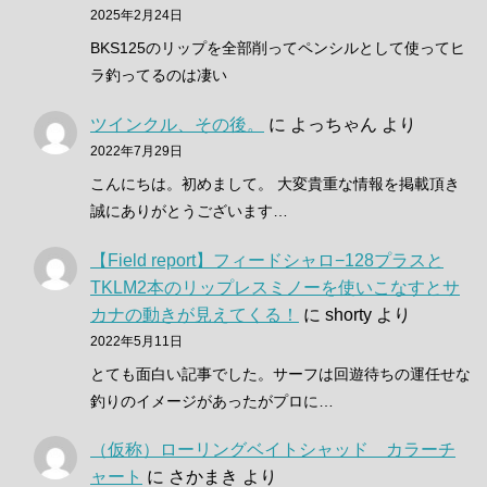
2025年2月24日
BKS125のリップを全部削ってペンシルとして使ってヒ
ラ釣ってるのは凄い
ツインクル、その後。
に
よっちゃん
より
2022年7月29日
こんにちは。初めまして。 大変貴重な情報を掲載頂き
誠にありがとうございます…
【Field report】フィードシャロ−128プラスと
TKLM2本のリップレスミノーを使いこなすとサ
カナの動きが見えてくる！
に
shorty
より
2022年5月11日
とても面白い記事でした。サーフは回遊待ちの運任せな
釣りのイメージがあったがプロに…
（仮称）ローリングベイトシャッド カラーチ
ャート
に
さかまき
より