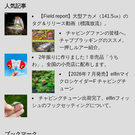
人気記事
【Field report】大型アカメ（141.5㎝）の
タグ＆リリース動画（標識放流）。
チャビングファンの皆様へ。
チャブプラッギングのススメ。
一押しルアー紹介。
2年振りに作りました！非売品「うち
わ」。全国の小売店に配布します。
【2026年７月発売】elfinマイ
クロシケイダーF チャビングチ
ューン
チャビングチューン出荷完了。elfinフィッ
シュのフックセッティングについて。
ブックマーク