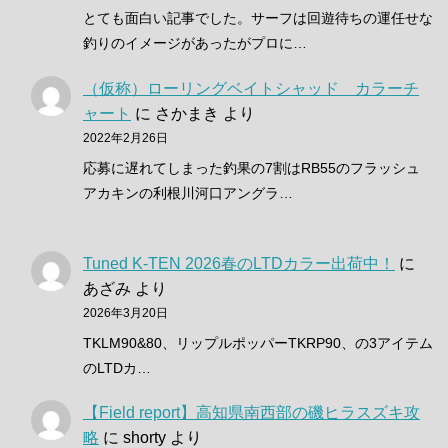
とても面白い記事でした。サーフは回遊待ちの運任せな
釣りのイメージがあったがプロに…
（仮称）ローリングベイトシャッド カラーチ
ャート
に
さかまき
より
2022年2月26日
応募に遅れてしまった釣果の7割はRB55のフラッシュ
アカキンの利根川河口アングラ…
Tuned K-TEN 2026春のLTDカラー出荷中！
に
あざみ
より
2026年3月20日
TKLM90&80、リップルポッパーTKRP90、の3アイテム
のLTDカ…
【Field report】高知県南西部の磯ヒラスズキ攻
略
に
shorty
より