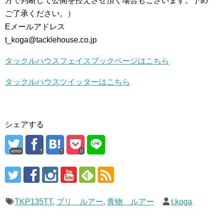
方で判断して公開を控えさせ頂く場合もございます。予め
ご了承ください。）
Eメールアドレス
t_koga@tacklehouse.co.jp
タックルハウスフェイスブックページはこちら
タックルハウスツイッターはこちら
シェアする
error
0
TKP135TT
,
ブリ ルアー
,
青物 ルアー
t.koga