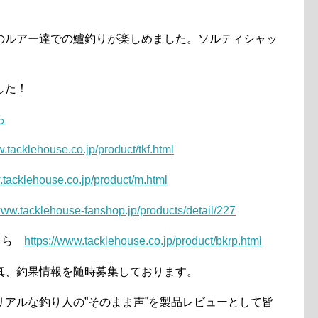
のルアー達での鱸釣りが楽しめました。ソルティシャッ
した！
ら
w.tacklehouse.co.jp/product/tkf.html
.tacklehouse.co.jp/product/m.html
/www.tacklehouse-fanshop.jp/products/detail/227
こちら
https://www.tacklehouse.co.jp/product/bkrp.html
真、釣果情報を随時募集しております。
アルな釣り人の”そのまま声”を製品レビューとして皆