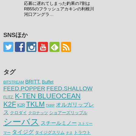
応募に遅れてしまった釣果の7割は
RB55のフラッシュアカキンの利根川
河口アングラ…
SNSほか
タグ
BRITT.
Buffet
BITSTREAM
FEED.POPPER
FEED.SHALLOW
K-TEN BLUEOCEAN
FLITZ.
K2F
TKLM
オルガリップレ
K2R
TKRP
ス
クロダイ
クロナッツ
ショアーズリップル
シーバス
スチールミノー
ストリー
タイジグ
タイジグスリム
トラウト
マー
チヌ