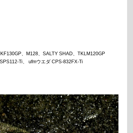
KF130GP、M128、SALTY SHAD、TKLM120GP
 SPS112-Ti、 ufmウエダ CPS-832FX-Ti