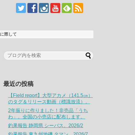
に際して
最近の投稿
【Field report】大型アカメ（141.5㎝）
のタグ＆リリース動画（標識放流）。
2年振りに作りました！非売品「うち
わ」。全国の小売店に配布します。
釣果報告 静岡県 シーバス。2026/2
釣果報告 東九州地磯 タマン。2026/7