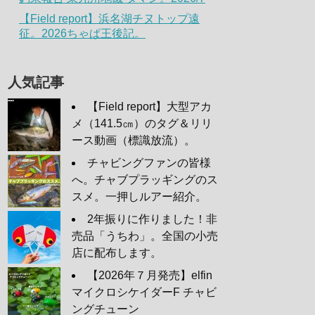
【Field report】浜名湖チヌトップ遠
征。2026ちゃぱ王後記。
人気記事
【Field report】大型アカ
メ（141.5㎝）のタグ＆リリ
ース動画（標識放流）。
チャビングファンの皆様
へ。チャブプラッギングのス
スメ。一押しルアー紹介。
2年振りに作りました！非
売品「うちわ」。全国の小売
店に配布します。
【2026年７月発売】elfin
マイクロシケイダーF チャビ
ングチューン