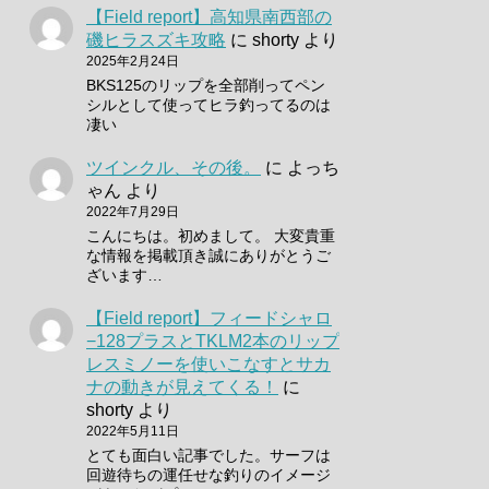
【Field report】高知県南西部の
磯ヒラスズキ攻略
に
shorty
より
2025年2月24日
BKS125のリップを全部削ってペン
シルとして使ってヒラ釣ってるのは
凄い
ツインクル、その後。
に
よっち
ゃん
より
2022年7月29日
こんにちは。初めまして。 大変貴重
な情報を掲載頂き誠にありがとうご
ざいます…
【Field report】フィードシャロ
−128プラスとTKLM2本のリップ
レスミノーを使いこなすとサカ
ナの動きが見えてくる！
に
shorty
より
2022年5月11日
とても面白い記事でした。サーフは
回遊待ちの運任せな釣りのイメージ