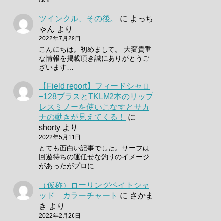
ツインクル、その後。
に
よっち
ゃん
より
2022年7月29日
こんにちは。初めまして。 大変貴重
な情報を掲載頂き誠にありがとうご
ざいます…
【Field report】フィードシャロ
−128プラスとTKLM2本のリップ
レスミノーを使いこなすとサカ
ナの動きが見えてくる！
に
shorty
より
2022年5月11日
とても面白い記事でした。サーフは
回遊待ちの運任せな釣りのイメージ
があったがプロに…
（仮称）ローリングベイトシャ
ッド カラーチャート
に
さかま
き
より
2022年2月26日