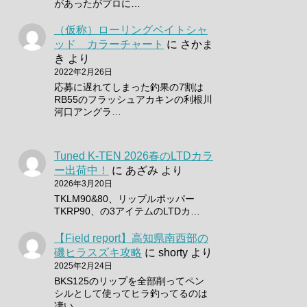
があったがプロに…
（仮称）ローリングベイトシャ
ッド カラーチャート
に
さかま
き
より
2022年2月26日
応募に遅れてしまった釣果の7割は
RB55のフラッシュアカキンの利根川
河口アングラ…
Tuned K-TEN 2026春のLTDカラ
ー出荷中！
に
あざみ
より
2026年3月20日
TKLM90&80、リップルポッパー
TKRP90、の3アイテムのLTDカ…
【Field report】高知県南西部の
磯ヒラスズキ攻略
に
shorty
より
2025年2月24日
BKS125のリップを全部削ってペン
シルとして使ってヒラ釣ってるのは
凄い