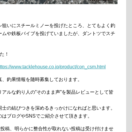
シ狙いにスチールミノーを投げたところ、とてもよく釣
ームや鉄板バイブを投げていましたが、ダントツでスチ
した！
ttps://www.tacklehouse.co.jp/product/con_csm.html
真、釣果情報を随時募集しております。
アルな釣り人の”そのまま声”を製品レビューとして皆
同士の結びつきを深めるきっかけになればと思います。
のはブログやSNSでご紹介させて頂きます。
る投稿、明らかに整合性が取れない投稿は受け付けませ