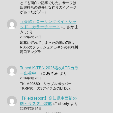
とても面白い記事でした。サーフは
回遊待ちの運任せな釣りのイメージ
があったがプロに…
（仮称）ローリングベイトシャ
ッド カラーチャート
に
さかま
き
より
2022年2月26日
応募に遅れてしまった釣果の7割は
RB55のフラッシュアカキンの利根川
河口アングラ…
Tuned K-TEN 2026春のLTDカラ
ー出荷中！
に
あざみ
より
2026年3月20日
TKLM90&80、リップルポッパー
TKRP90、の3アイテムのLTDカ…
【Field report】高知県南西部の
磯ヒラスズキ攻略
に
shorty
より
2025年2月24日