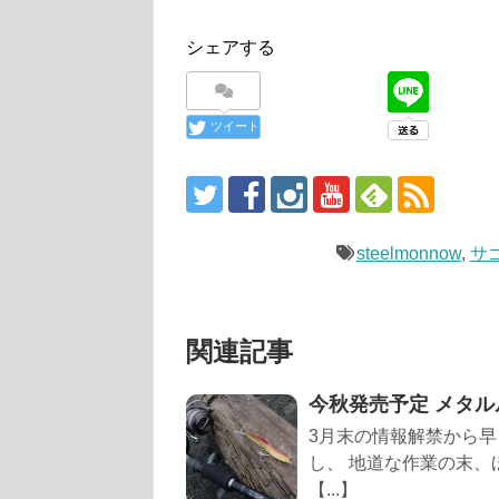
シェアする
ツイート
steelmonnow
,
サ
関連記事
今秋発売予定 メタ
3月末の情報解禁から早
し、 地道な作業の末
【...】