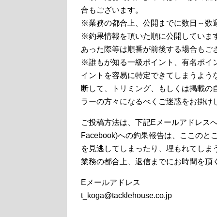
合もございます。
※業務の都合上、公開までに数日～数
※釣果情報を頂いた順に公開していま
あった際等は順番が前後する場合もご
※誰もが知る一級ポイント、有名ポイ
イントを容易に特定できてしまうよう
断して、トリミング、もしくは掲載の
ラーの方々になるべくご迷惑をお掛け
ご投稿方法は、下記Eメールアドレスへ
Facebook)への釣果報告は、ここ
を見逃してしまったり、埋もれてしま
業務の都合上、返信までにお時間を頂
Eメールアドレス
t_koga@tacklehouse.co.jp