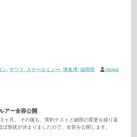
ゴシ
,
サワラ
,
スチールミノー
,
博多湾
,
福岡県
t.koga
ルルアー全容公開
３ヶ月。 その後も、実釣テストと細部の変更を繰り返
、ほぼ形状が決まりましたので、全容を公開します。