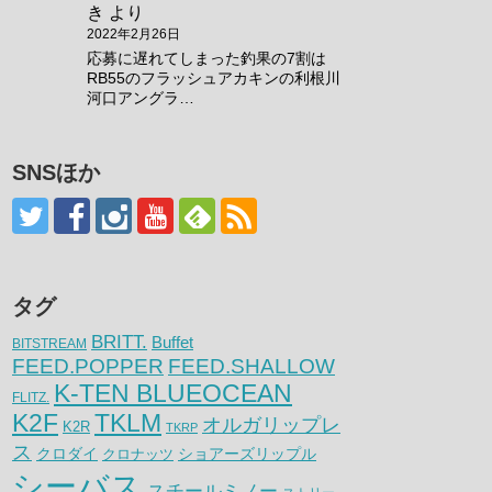
き
より
2022年2月26日
応募に遅れてしまった釣果の7割は
RB55のフラッシュアカキンの利根川
河口アングラ…
SNSほか
タグ
BRITT.
Buffet
BITSTREAM
FEED.POPPER
FEED.SHALLOW
K-TEN BLUEOCEAN
FLITZ.
K2F
TKLM
オルガリップレ
K2R
TKRP
ス
クロダイ
クロナッツ
ショアーズリップル
シーバス
スチールミノー