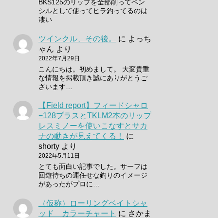
BKS125のリップを全部削ってペン
シルとして使ってヒラ釣ってるのは
凄い
ツインクル、その後。
に
よっち
ゃん
より
2022年7月29日
こんにちは。初めまして。 大変貴重
な情報を掲載頂き誠にありがとうご
ざいます…
【Field report】フィードシャロ
−128プラスとTKLM2本のリップ
レスミノーを使いこなすとサカ
ナの動きが見えてくる！
に
shorty
より
2022年5月11日
とても面白い記事でした。サーフは
回遊待ちの運任せな釣りのイメージ
があったがプロに…
（仮称）ローリングベイトシャ
ッド カラーチャート
に
さかま