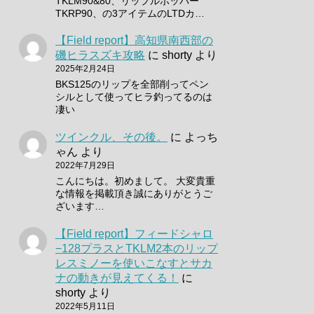
TKLM90&80、リップルポッパー
TKRP90、の3アイテムのLTDカ…
【Field report】高知県南西部の
磯ヒラスズキ攻略
に
shorty
より
2025年2月24日
BKS125のリップを全部削ってペン
シルとして使ってヒラ釣ってるのは
凄い
ツインクル、その後。
に
よっち
ゃん
より
2022年7月29日
こんにちは。初めまして。 大変貴重
な情報を掲載頂き誠にありがとうご
ざいます…
【Field report】フィードシャロ
−128プラスとTKLM2本のリップ
レスミノーを使いこなすとサカ
ナの動きが見えてくる！
に
shorty
より
2022年5月11日