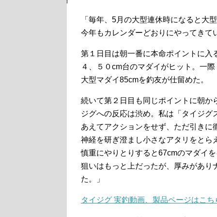
「毎年、5月の大型連休時になると大
今年もカレンダーどおりにやってきて
第１日目は朝一番に本命ポイントに入
４、５０cm台のマダイがヒット。一
大型マダイ85cmを釣友が仕留めた。
続いて第２日目も同じポイントに朝か
ジグへの反応は渋め。私は「タイジグス
あえてアクションをせず、ただ引きに
神経を研ぎ澄まし小さなアタリをとら
慎重にやりとりすると67cmのマダイ
狙いはもっと上だったが、厚みがあり
た。」
タイジグ 実釣動画、製品ページはこち