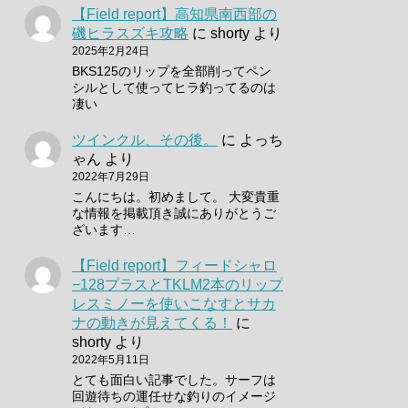
【Field report】高知県南西部の
磯ヒラスズキ攻略
に
shorty
より
2025年2月24日
BKS125のリップを全部削ってペン
シルとして使ってヒラ釣ってるのは
凄い
ツインクル、その後。
に
よっち
ゃん
より
2022年7月29日
こんにちは。初めまして。 大変貴重
な情報を掲載頂き誠にありがとうご
ざいます…
【Field report】フィードシャロ
−128プラスとTKLM2本のリップ
レスミノーを使いこなすとサカ
ナの動きが見えてくる！
に
shorty
より
2022年5月11日
とても面白い記事でした。サーフは
回遊待ちの運任せな釣りのイメージ