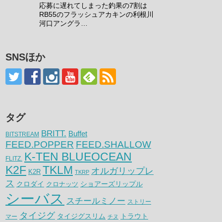
応募に遅れてしまった釣果の7割は
RB55のフラッシュアカキンの利根川
河口アングラ…
SNSほか
タグ
BRITT.
Buffet
BITSTREAM
FEED.POPPER
FEED.SHALLOW
K-TEN BLUEOCEAN
FLITZ.
K2F
TKLM
オルガリップレ
K2R
TKRP
ス
クロダイ
クロナッツ
ショアーズリップル
シーバス
スチールミノー
ストリー
タイジグ
タイジグスリム
トラウト
マー
チヌ