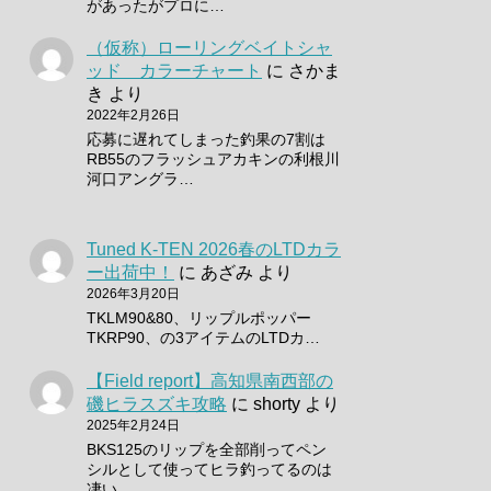
があったがプロに…
（仮称）ローリングベイトシャ
ッド カラーチャート
に
さかま
き
より
2022年2月26日
応募に遅れてしまった釣果の7割は
RB55のフラッシュアカキンの利根川
河口アングラ…
Tuned K-TEN 2026春のLTDカラ
ー出荷中！
に
あざみ
より
2026年3月20日
TKLM90&80、リップルポッパー
TKRP90、の3アイテムのLTDカ…
【Field report】高知県南西部の
磯ヒラスズキ攻略
に
shorty
より
2025年2月24日
BKS125のリップを全部削ってペン
シルとして使ってヒラ釣ってるのは
凄い