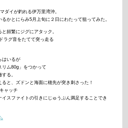
型マダイが釣れる伊万里湾沖。
いるかとにらみ5月上旬に２日にわたって狙ってみた。
ると頻繁にジグにアタック。
際ドラグ音をたてて突っ走る
らはいるが
リム80g」をつかって
徹する。
えると、ズドンと海面に穂先が突き刺さった！
をキャッチ
ナイスファイトの引きにじゅうぶん満足することでき
ら