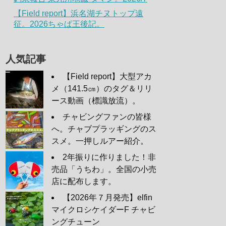
【Field report】浜名湖チヌトップ遠
征。2026ちゃぱ王後記。
人気記事
【Field report】大型アカ
メ（141.5㎝）のタグ＆リリ
ース動画（標識放流）。
チャビングファンの皆様
へ。チャブプラッギングのス
スメ。一押しルアー紹介。
2年振りに作りました！非
売品「うちわ」。全国の小売
店に配布します。
【2026年７月発売】elfin
マイクロシケイダーF チャビ
ングチューン