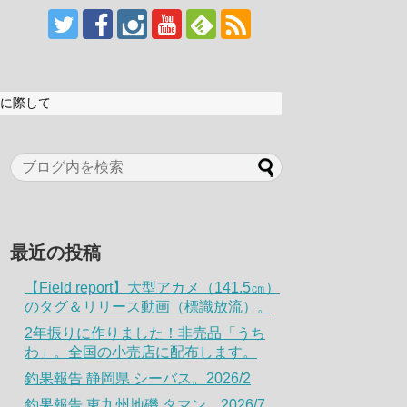
に際して
最近の投稿
【Field report】大型アカメ（141.5㎝）
のタグ＆リリース動画（標識放流）。
2年振りに作りました！非売品「うち
わ」。全国の小売店に配布します。
釣果報告 静岡県 シーバス。2026/2
釣果報告 東九州地磯 タマン。2026/7