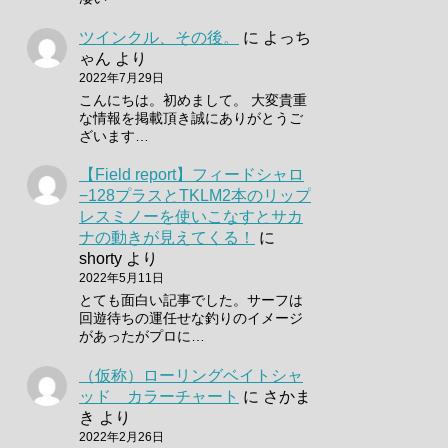
ツインクル、その後。
に
よっち
ゃん
より
2022年7月29日
こんにちは。初めまして。 大変貴重
な情報を掲載頂き誠にありがとうご
ざいます…
【Field report】フィードシャロ
−128プラスとTKLM2本のリップ
レスミノーを使いこなすとサカ
ナの動きが見えてくる！
に
shorty
より
2022年5月11日
とても面白い記事でした。サーフは
回遊待ちの運任せな釣りのイメージ
があったがプロに…
（仮称）ローリングベイトシャ
ッド カラーチャート
に
さかま
き
より
2022年2月26日