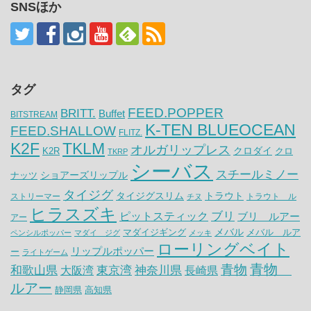
SNSほか
タグ
FEED.POPPER
BRITT.
Buffet
BITSTREAM
K-TEN BLUEOCEAN
FEED.SHALLOW
FLITZ.
K2F
TKLM
オルガリップレス
クロダイ
K2R
クロ
TKRP
シーバス
スチールミノー
ナッツ
ショアーズリップル
タイジグ
タイジグスリム
トラウト
ストリーマー
トラウト ル
チヌ
ヒラスズキ
ピットスティック
ブリ
ブリ ルアー
アー
メバル
マダイジギング
メバル ルア
ペンシルポッパー
マダイ ジグ
メッキ
ローリングベイト
リップルポッパー
ー
ライトゲーム
青物
青物
神奈川県
和歌山県
大阪湾
東京湾
長崎県
ルアー
静岡県
高知県