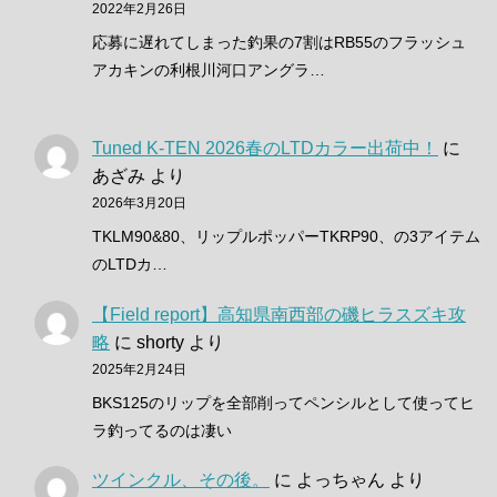
2022年2月26日
応募に遅れてしまった釣果の7割はRB55のフラッシュ
アカキンの利根川河口アングラ…
Tuned K-TEN 2026春のLTDカラー出荷中！
に
あざみ
より
2026年3月20日
TKLM90&80、リップルポッパーTKRP90、の3アイテム
のLTDカ…
【Field report】高知県南西部の磯ヒラスズキ攻
略
に
shorty
より
2025年2月24日
BKS125のリップを全部削ってペンシルとして使ってヒ
ラ釣ってるのは凄い
ツインクル、その後。
に
よっちゃん
より