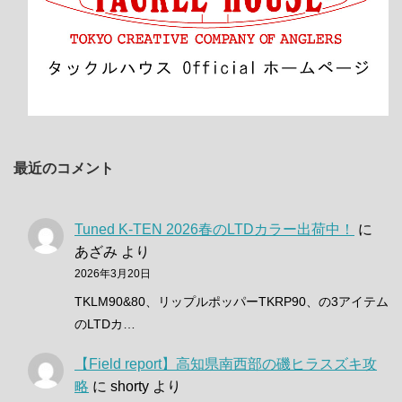
最近のコメント
Tuned K-TEN 2026春のLTDカラー出荷中！
に
あざみ
より
2026年3月20日
TKLM90&80、リップルポッパーTKRP90、の3アイテム
のLTDカ…
【Field report】高知県南西部の磯ヒラスズキ攻
略
に
shorty
より