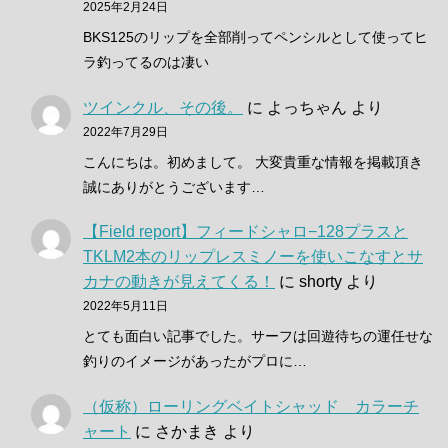
2025年2月24日
BKS125のリップを全部削ってペンシルとして使ってヒ
ラ釣ってるのは凄い
ツインクル、その後。
に
よっちゃん
より
2022年7月29日
こんにちは。初めまして。 大変貴重な情報を掲載頂き
誠にありがとうございます…
【Field report】フィードシャロ−128プラスと
TKLM2本のリップレスミノーを使いこなすとサ
カナの動きが見えてくる！
に
shorty
より
2022年5月11日
とても面白い記事でした。サーフは回遊待ちの運任せな
釣りのイメージがあったがプロに…
（仮称）ローリングベイトシャッド カラーチ
ャート
に
さかまき
より