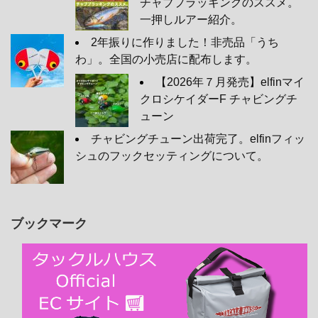
チャブプラッギングのススメ。
一押しルアー紹介。
2年振りに作りました！非売品「うち
わ」。全国の小売店に配布します。
【2026年７月発売】elfinマイ
クロシケイダーF チャビングチ
ューン
チャビングチューン出荷完了。elfinフィッ
シュのフックセッティングについて。
ブックマーク