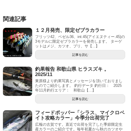
関連記事
１２月発売、限定ゼブラカラー
フリッツ42、ベゼル36、int.45(アイエヌティー.45)の
3モデルに限定ゼブラカラーを発売します。 ターゲ
ットはメジ、カツオ、ブリ、サ【...】
記事を読む
釣果報告 和歌山県 ヒラスズキ 。
2025/11
東原様より釣果写真とメッセージを頂いておりまし
たのでご紹介します。 釣行データ 釣行日： 2025
年11月釣行エリア： 和歌山【...】
記事を読む
フィードポッパー「シラス、マイクロベ
イト攻略カラー」今季分出荷完了
広報の古賀です。直近で出荷を完了した季節限定生
産カラーのご紹介です。毎年初夏から秋のカツオや