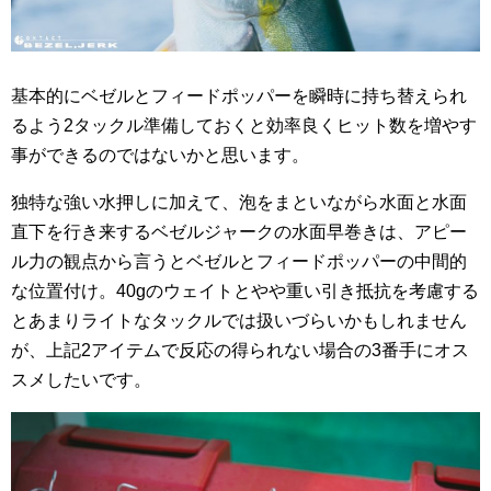
基本的にベゼルとフィードポッパーを瞬時に持ち替えられ
るよう2タックル準備しておくと効率良くヒット数を増やす
事ができるのではないかと思います。
独特な強い水押しに加えて、泡をまといながら水面と水面
直下を行き来するベゼルジャークの水面早巻きは、アピー
ル力の観点から言うとベゼルとフィードポッパーの中間的
な位置付け。40gのウェイトとやや重い引き抵抗を考慮する
とあまりライトなタックルでは扱いづらいかもしれません
が、上記2アイテムで反応の得られない場合の3番手にオス
スメしたいです。