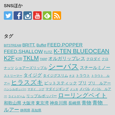
SNSほか
タグ
FEED.POPPER
BRITT.
Buffet
BITSTREAM
K-TEN BLUEOCEAN
FEED.SHALLOW
FLITZ.
K2F
TKLM
オルガリップレス
クロダイ
K2R
クロ
TKRP
シーバス
スチールミノー
ナッツ
ショアーズリップル
タイジグ
タイジグスリム
トラウト
ストリーマー
トラウト ル
チヌ
ヒラスズキ
ピットスティック
ブリ
ブリ ルアー
アー
メバル
マダイジギング
メバル ルア
ペンシルポッパー
マダイ ジグ
メッキ
ローリングベイト
リップルポッパー
ー
ライトゲーム
青物
青物
神奈川県
和歌山県
大阪湾
東京湾
長崎県
ルアー
静岡県
高知県