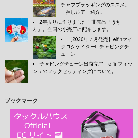
チャブプラッギングのススメ。
一押しルアー紹介。
2年振りに作りました！非売品「うち
わ」。全国の小売店に配布します。
【2026年７月発売】elfinマイ
クロシケイダーF チャビングチ
ューン
チャビングチューン出荷完了。elfinフィッ
シュのフックセッティングについて。
ブックマーク