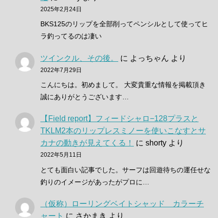
2025年2月24日
BKS125のリップを全部削ってペンシルとして使ってヒ
ラ釣ってるのは凄い
ツインクル、その後。
に
よっちゃん
より
2022年7月29日
こんにちは。初めまして。 大変貴重な情報を掲載頂き
誠にありがとうございます…
【Field report】フィードシャロ−128プラスと
TKLM2本のリップレスミノーを使いこなすとサ
カナの動きが見えてくる！
に
shorty
より
2022年5月11日
とても面白い記事でした。サーフは回遊待ちの運任せな
釣りのイメージがあったがプロに…
（仮称）ローリングベイトシャッド カラーチ
ャート
に
さかまき
より