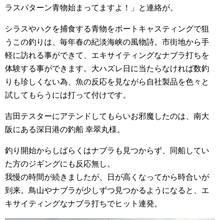
ラスパターン青物始まってますよ！」と連絡が。
シラスやハクを捕食する青物をボートキャスティングで狙
うこの釣りは、毎年春の紀淡海峡の風物詩。市街地から手
軽に訪れる事ができて、エキサイティングなナブラ打ちを
体験する事ができます。大ハズレ日に当たらなければ数釣
りも珍しくない為、魚の反応を見ながら自社製品を色々と
試してもらうには打って付けです。
吉田テスターにアテンドしてもらいお邪魔したのは、南大
阪にある深日港の釣船 幸翠丸様。
釣り開始からしばらくはナブラも見つからず、同船してい
た方のジギングにも反応無し。
我慢の時間が続きましたが、日が高くなってから時合いが
到来。鳥山やナブラが少しずつ見つかるようになると、エ
キサイティングなナブラ打ちでヒット連発。