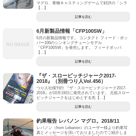
マグロ、青物キャスティングゲームで好評の「シラ
【...】
記事を読む
6月新製品情報「CFP100SW」
6月の新製品情報です。 コンタクト フィード・ポッ
パー100のシンキングチューンモデル
「CFP100SW」を発売します。 フィードポッパ
【...】
記事を読む
『ザ・スローピッチジャーク2017-
2018』（別冊つり人Vol.456）
つり人社様刊行 『ザ・スローピッチジャーク2017-
2018』が10月19日に発売されています。 元祖スロー
ピッチジャークをはじめとする先【...】
記事を読む
釣果報告 レバノン マグロ。2018/11
レバノン（from Lebanon）のユーザー様より釣果写
真とメッセージを頂いておりましたのでご紹介しま