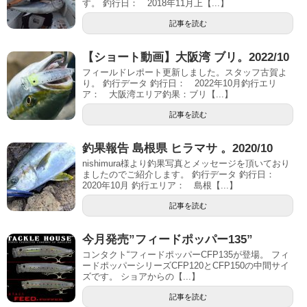
す。 釣行日： 2018年11月上【...】
記事を読む
【ショート動画】大阪湾 ブリ。2022/10
フィールドレポート更新しました。スタッフ古賀よ
り。 釣行データ 釣行日： 2022年10月釣行エリ
ア： 大阪湾エリア釣果：ブリ【...】
記事を読む
釣果報告 島根県 ヒラマサ 。2020/10
nishimura様より釣果写真とメッセージを頂いており
ましたのでご紹介します。 釣行データ 釣行日：
2020年10月 釣行エリア： 島根【...】
記事を読む
今月発売”フィードポッパー135”
コンタクト“フィードポッパーCFP135が登場。 フィ
ードポッパーシリーズCFP120とCFP150の中間サイ
ズです。 ショアからの【...】
記事を読む