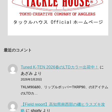
最近のコメント
Tuned K-TEN 2026春のLTDカラー出荷中！
に
あざみ
より
2026年3月20日
TKLM90&80、リップルポッパーTKRP90、の3アイテム
のLTDカ…
【Field report】高知県南西部の磯ヒラスズキ攻
略
に
shorty
より