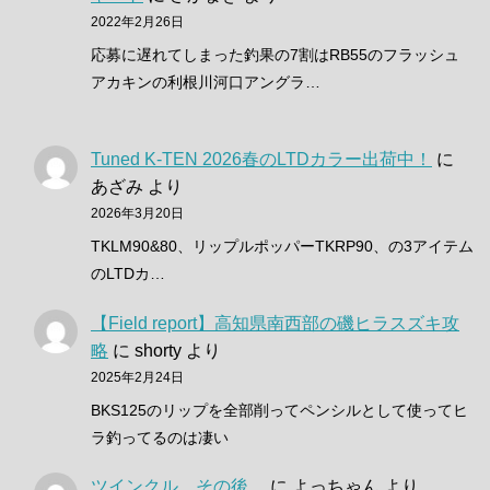
2022年2月26日
応募に遅れてしまった釣果の7割はRB55のフラッシュ
アカキンの利根川河口アングラ…
Tuned K-TEN 2026春のLTDカラー出荷中！
に
あざみ
より
2026年3月20日
TKLM90&80、リップルポッパーTKRP90、の3アイテム
のLTDカ…
【Field report】高知県南西部の磯ヒラスズキ攻
略
に
shorty
より
2025年2月24日
BKS125のリップを全部削ってペンシルとして使ってヒ
ラ釣ってるのは凄い
ツインクル、その後。
に
よっちゃん
より