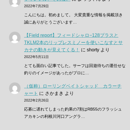
2022年7月29日
こんにちは。初めまして。 大変貴重な情報を掲載頂き
誠にありがとうございます…
【Field report】フィードシャロ−128プラスと
TKLM2本のリップレスミノーを使いこなすとサ
カナの動きが見えてくる！
に
shorty
より
2022年5月11日
とても面白い記事でした。サーフは回遊待ちの運任せな
釣りのイメージがあったがプロに…
（仮称）ローリングベイトシャッド カラーチ
ャート
に
さかまき
より
2022年2月26日
応募に遅れてしまった釣果の7割はRB55のフラッシュ
アカキンの利根川河口アングラ…