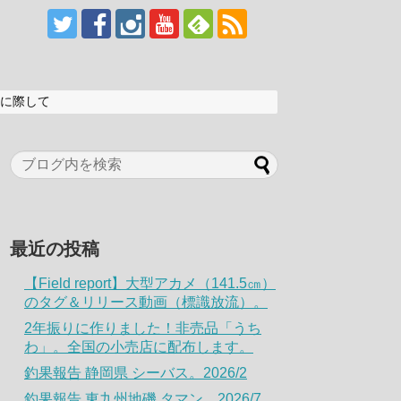
に際して
最近の投稿
【Field report】大型アカメ（141.5㎝）
のタグ＆リリース動画（標識放流）。
2年振りに作りました！非売品「うち
わ」。全国の小売店に配布します。
釣果報告 静岡県 シーバス。2026/2
釣果報告 東九州地磯 タマン。2026/7