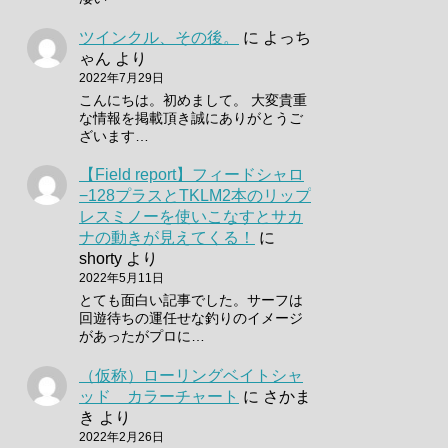
ツインクル、その後。
に
よっち
ゃん
より
2022年7月29日
こんにちは。初めまして。 大変貴重
な情報を掲載頂き誠にありがとうご
ざいます…
【Field report】フィードシャロ
−128プラスとTKLM2本のリップ
レスミノーを使いこなすとサカ
ナの動きが見えてくる！
に
shorty
より
2022年5月11日
とても面白い記事でした。サーフは
回遊待ちの運任せな釣りのイメージ
があったがプロに…
（仮称）ローリングベイトシャ
ッド カラーチャート
に
さかま
き
より
2022年2月26日