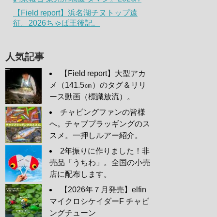
【Field report】浜名湖チヌトップ遠
征。2026ちゃぱ王後記。
人気記事
【Field report】大型アカ
メ（141.5㎝）のタグ＆リリ
ース動画（標識放流）。
チャビングファンの皆様
へ。チャブプラッギングのス
スメ。一押しルアー紹介。
2年振りに作りました！非
売品「うちわ」。全国の小売
店に配布します。
【2026年７月発売】elfin
マイクロシケイダーF チャビ
ングチューン