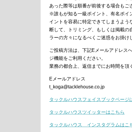
あった際等は順番が前後する場合もご
※誰もが知る一級ポイント、有名ポイ
イントを容易に特定できてしまうよう
断して、トリミング、もしくは掲載の
ラーの方々になるべくご迷惑をお掛け
ご投稿方法は、下記Eメールアドレスへ
ジ機能をご利用ください。
業務の都合上、返信までにお時間を頂
Eメールアドレス
t_koga@tacklehouse.co.jp
タックルハウスフェイスブックページ
タックルハウスツイッターはこちら
タックルハウス インスタグラムはこ