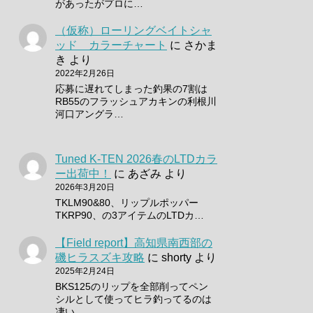
があったがプロに…
（仮称）ローリングベイトシャ
ッド カラーチャート
に
さかま
き
より
2022年2月26日
応募に遅れてしまった釣果の7割は
RB55のフラッシュアカキンの利根川
河口アングラ…
Tuned K-TEN 2026春のLTDカラ
ー出荷中！
に
あざみ
より
2026年3月20日
TKLM90&80、リップルポッパー
TKRP90、の3アイテムのLTDカ…
【Field report】高知県南西部の
磯ヒラスズキ攻略
に
shorty
より
2025年2月24日
BKS125のリップを全部削ってペン
シルとして使ってヒラ釣ってるのは
凄い