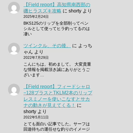
【Field report】高知県南西部の
磯ヒラスズキ攻略
に
shorty
より
2025年2月24日
BKS125のリップを全部削ってペン
シルとして使ってヒラ釣ってるのは
凄い
ツインクル、その後。
に
よっち
ゃん
より
2022年7月29日
こんにちは。初めまして。 大変貴重
な情報を掲載頂き誠にありがとうご
ざいます…
【Field report】フィードシャロ
−128プラスとTKLM2本のリップ
レスミノーを使いこなすとサカ
ナの動きが見えてくる！
に
shorty
より
2022年5月11日
とても面白い記事でした。サーフは
回遊待ちの運任せな釣りのイメージ