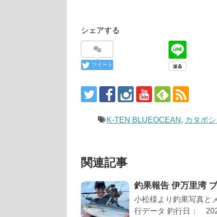
シェアする
ツイート
K-TEN BLUEOCEAN
,
カタボシ
関連記事
釣果報告 伊万里湾 ブリ
小松様より釣果写真と
行データ 釣行日： 20