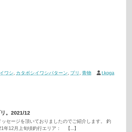
イワシ
,
カタボシイワシパターン
,
ブリ
,
青物
t.koga
。2021/12
メッセージを頂いておりましたのでご紹介します。 釣
21年12月上旬頃釣行エリア： 【...】