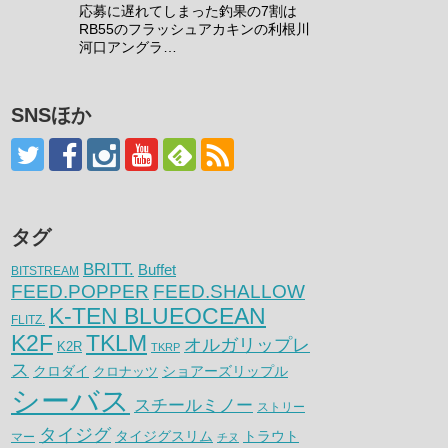
応募に遅れてしまった釣果の7割は
RB55のフラッシュアカキンの利根川
河口アングラ…
SNSほか
タグ
BRITT.
Buffet
BITSTREAM
FEED.POPPER
FEED.SHALLOW
K-TEN BLUEOCEAN
FLITZ.
K2F
TKLM
オルガリップレ
K2R
TKRP
ス
クロダイ
クロナッツ
ショアーズリップル
シーバス
スチールミノー
ストリー
タイジグ
タイジグスリム
トラウト
マー
チヌ