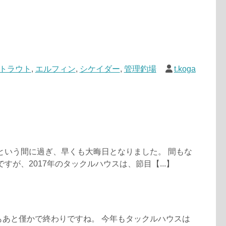
トラウト
,
エルフィン
,
シケイダー
,
管理釣場
t.koga
っという間に過ぎ、早くも大晦日となりました。 間もな
ですが、2017年のタックルハウスは、節目【...】
もあと僅かで終わりですね。 今年もタックルハウスは