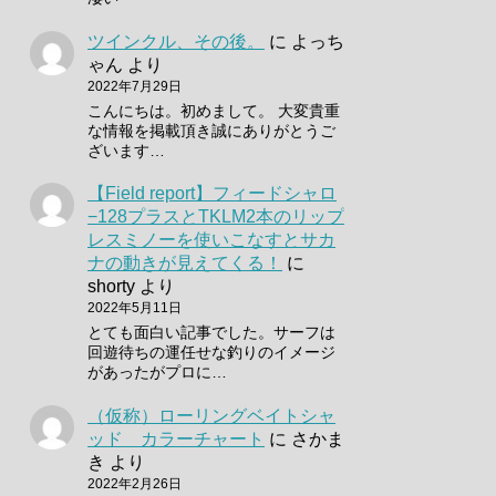
ツインクル、その後。
に
よっち
ゃん
より
2022年7月29日
こんにちは。初めまして。 大変貴重
な情報を掲載頂き誠にありがとうご
ざいます…
【Field report】フィードシャロ
−128プラスとTKLM2本のリップ
レスミノーを使いこなすとサカ
ナの動きが見えてくる！
に
shorty
より
2022年5月11日
とても面白い記事でした。サーフは
回遊待ちの運任せな釣りのイメージ
があったがプロに…
（仮称）ローリングベイトシャ
ッド カラーチャート
に
さかま
き
より
2022年2月26日