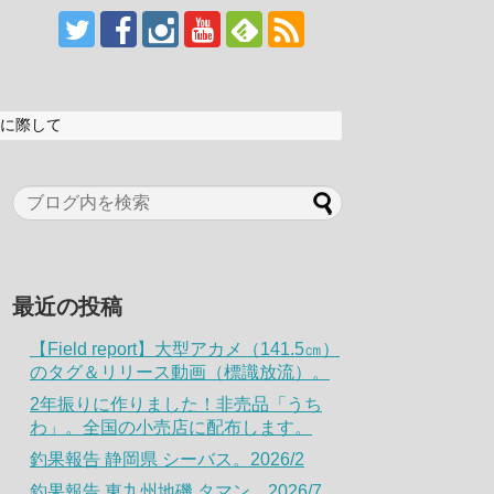
に際して
最近の投稿
【Field report】大型アカメ（141.5㎝）
のタグ＆リリース動画（標識放流）。
2年振りに作りました！非売品「うち
わ」。全国の小売店に配布します。
釣果報告 静岡県 シーバス。2026/2
釣果報告 東九州地磯 タマン。2026/7