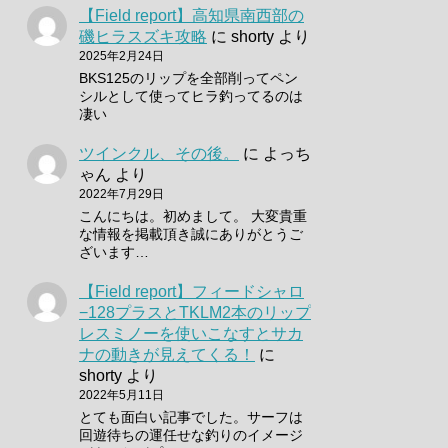
【Field report】高知県南西部の
磯ヒラスズキ攻略
に
shorty
より
2025年2月24日
BKS125のリップを全部削ってペン
シルとして使ってヒラ釣ってるのは
凄い
ツインクル、その後。
に
よっち
ゃん
より
2022年7月29日
こんにちは。初めまして。 大変貴重
な情報を掲載頂き誠にありがとうご
ざいます…
【Field report】フィードシャロ
−128プラスとTKLM2本のリップ
レスミノーを使いこなすとサカ
ナの動きが見えてくる！
に
shorty
より
2022年5月11日
とても面白い記事でした。サーフは
回遊待ちの運任せな釣りのイメージ