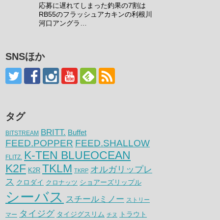
応募に遅れてしまった釣果の7割は
RB55のフラッシュアカキンの利根川
河口アングラ…
SNSほか
タグ
BRITT.
Buffet
BITSTREAM
FEED.POPPER
FEED.SHALLOW
K-TEN BLUEOCEAN
FLITZ.
K2F
TKLM
オルガリップレ
K2R
TKRP
ス
クロダイ
クロナッツ
ショアーズリップル
シーバス
スチールミノー
ストリー
タイジグ
タイジグスリム
トラウト
マー
チヌ