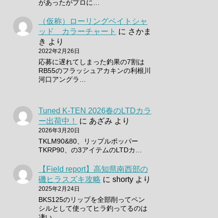
があったがプロに…
（仮称）ローリングベイトシャ
ッド カラーチャート
に
さかま
き
より
2022年2月26日
応募に遅れてしまった釣果の7割は
RB55のフラッシュアカキンの利根川
河口アングラ…
Tuned K-TEN 2026春のLTDカラ
ー出荷中！
に
あざみ
より
2026年3月20日
TKLM90&80、リップルポッパー
TKRP90、の3アイテムのLTDカ…
【Field report】高知県南西部の
磯ヒラスズキ攻略
に
shorty
より
2025年2月24日
BKS125のリップを全部削ってペン
シルとして使ってヒラ釣ってるのは
凄い