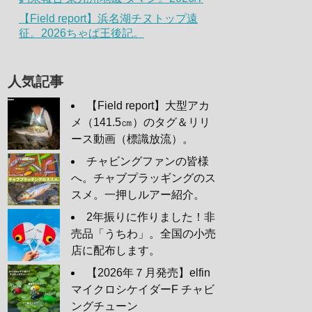
【Field report】浜名湖チヌトップ遠
征。2026ちゃぱ王後記。
人気記事
【Field report】大型アカ
メ（141.5㎝）のタグ＆リリ
ース動画（標識放流）。
チャビングファンの皆様
へ。チャブプラッギングのス
スメ。一押しルアー紹介。
2年振りに作りました！非
売品「うちわ」。全国の小売
店に配布します。
【2026年７月発売】elfin
マイクロシケイダーF チャビ
ングチューン