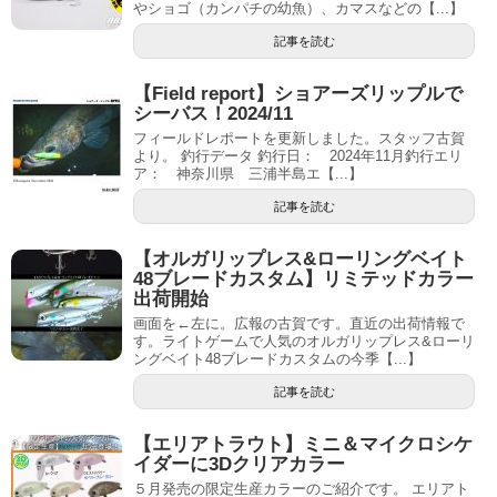
やショゴ（カンパチの幼魚）、カマスなどの【...】
記事を読む
【Field report】ショアーズリップルで
シーバス！2024/11
フィールドレポートを更新しました。スタッフ古賀
より。 釣行データ 釣行日： 2024年11月釣行エリ
ア： 神奈川県 三浦半島エ【...】
記事を読む
【オルガリップレス&ローリングベイト
48ブレードカスタム】リミテッドカラー
出荷開始
画面を←左に。広報の古賀です。直近の出荷情報で
す。ライトゲームで人気のオルガリップレス&ローリ
ングベイト48ブレードカスタムの今季【...】
記事を読む
【エリアトラウト】ミニ＆マイクロシケ
イダーに3Dクリアカラー
５月発売の限定生産カラーのご紹介です。 エリアト