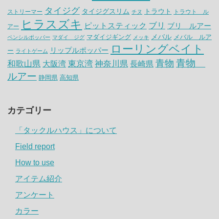
タイジグ
タイジグスリム
トラウト
ストリーマー
トラウト ル
チヌ
ヒラスズキ
ピットスティック
ブリ
ブリ ルアー
アー
メバル
マダイジギング
メバル ルア
ペンシルポッパー
マダイ ジグ
メッキ
ローリングベイト
リップルポッパー
ー
ライトゲーム
青物
青物
神奈川県
和歌山県
大阪湾
東京湾
長崎県
ルアー
静岡県
高知県
カテゴリー
「タックルハウス」について
Field report
How to use
アイテム紹介
アンケート
カラー