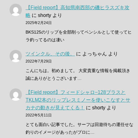
【Field report】高知県南西部の磯ヒラスズキ攻
略
に
shorty
より
2025年2月24日
BKS125のリップを全部削ってペンシルとして使ってヒ
ラ釣ってるのは凄い
ツインクル、その後。
に
よっちゃん
より
2022年7月29日
こんにちは。初めまして。 大変貴重な情報を掲載頂き
誠にありがとうございます…
【Field report】フィードシャロ−128プラスと
TKLM2本のリップレスミノーを使いこなすとサ
カナの動きが見えてくる！
に
shorty
より
2022年5月11日
とても面白い記事でした。サーフは回遊待ちの運任せな
釣りのイメージがあったがプロに…