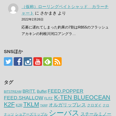
（仮称）ローリングベイトシャッド カラーチ
ャート
に
さかまき
より
2022年2月26日
応募に遅れてしまった釣果の7割はRB55のフラッシュ
アカキンの利根川河口アングラ…
SNSほか
タグ
FEED.POPPER
BRITT.
Buffet
BITSTREAM
K-TEN BLUEOCEAN
FEED.SHALLOW
FLITZ.
K2F
TKLM
オルガリップレス
クロダイ
K2R
クロ
TKRP
シーバス
スチールミノー
ナッツ
ショアーズリップル