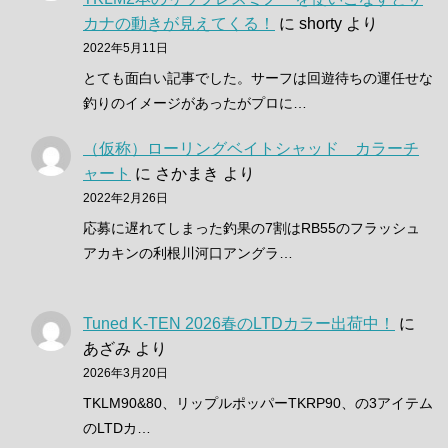
カナの動きが見えてくる！
に
shorty
より
2022年5月11日
とても面白い記事でした。サーフは回遊待ちの運任せな
釣りのイメージがあったがプロに…
（仮称）ローリングベイトシャッド カラーチ
ャート
に
さかまき
より
2022年2月26日
応募に遅れてしまった釣果の7割はRB55のフラッシュ
アカキンの利根川河口アングラ…
Tuned K-TEN 2026春のLTDカラー出荷中！
に
あざみ
より
2026年3月20日
TKLM90&80、リップルポッパーTKRP90、の3アイテム
のLTDカ…