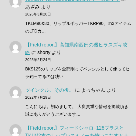
あざみ
より
2026年3月20日
TKLM90&80、リップルポッパーTKRP90、の3アイテム
のLTDカ…
【Field report】高知県南西部の磯ヒラスズキ攻
略
に
shorty
より
2025年2月24日
BKS125のリップを全部削ってペンシルとして使ってヒ
ラ釣ってるのは凄い
ツインクル、その後。
に
よっちゃん
より
2022年7月29日
こんにちは。初めまして。 大変貴重な情報を掲載頂き
誠にありがとうございます…
【Field report】フィードシャロ−128プラスと
TKLM2本のリップレスミノーを使いこなすとサ