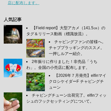
店に配布します。
人気記事
【Field report】大型アカメ（141.5㎝）の
タグ＆リリース動画（標識放流）。
チャビングファンの皆様へ。
チャブプラッギングのススメ。
一押しルアー紹介。
2年振りに作りました！非売品「うち
わ」。全国の小売店に配布します。
【2026年７月発売】elfinマイ
クロシケイダーF チャビングチ
ューン
チャビングチューン出荷完了。elfinフィッ
シュのフックセッティングについて。