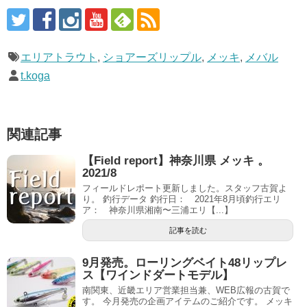
エリアトラウト
,
ショアーズリップル
,
メッキ
,
メバル
t.koga
関連記事
【Field report】神奈川県 メッキ 。
2021/8
フィールドレポート更新しました。スタッフ古賀よ
り。 釣行データ 釣行日： 2021年8月頃釣行エリ
ア： 神奈川県湘南〜三浦エリ【...】
記事を読む
9月発売。ローリングベイト48リップレ
ス【ワインドダートモデル】
南関東、近畿エリア営業担当兼、WEB広報の古賀で
す。 今月発売の企画アイテムのご紹介です。 メッキ