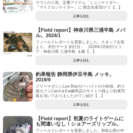
ラウトの人気、定番アイテム「ミニシケイダー」
「マイクロシケイダー」に 限定生産3Dクリ【...】
記事を読む
【Field report】神奈川県三浦半島 メバ
ル。2024/1
フィールドレポートを更新しました。スタッフ古賀
より。 釣行データ 釣行日： 2024年3月釣行エリ
ア：神奈川県 三浦半島 ＆横【...】
記事を読む
釣果報告 静岡県伊豆半島 メッキ。
2019/9
フリーマガジンLow Bite/ローバイトの小松様、釣り
堀カフェCatch＆Eat練馬店のサイトウ様より釣果写
真を頂いておりましたのでご紹介【...】
記事を読む
【Field report】初夏のライトゲームに
も間違いなし！ショアーズリップル。
フィールドレポートを更新しました。和歌山県の中