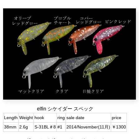
elfin シケイダー スペック
Length
Weight
hook
ring
sale date
price
38mm
2.6g
S-31BL＃8
#1
2014/November(11月)
￥1300