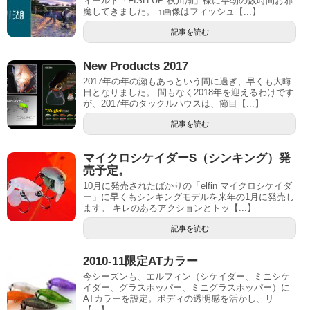
ィールド「FISH UP 秋川湖」様に早朝の数時間お邪
魔してきました。 ↑画像はフィッシュ【...】
記事を読む
New Products 2017
2017年の年の瀬もあっという間に過ぎ、早くも大晦
日となりました。 間もなく2018年を迎えるわけです
が、2017年のタックルハウスは、節目【...】
記事を読む
マイクロシケイダーS（シンキング）発
売予定。
10月に発売されたばかりの「elfin マイクロシケイダ
ー」に早くもシンキングモデルを来年の1月に発売し
ます。 キレのあるアクションとトッ【...】
記事を読む
2010-11限定ATカラー
今シーズンも、エルフィン（シケイダー、ミニシケ
イダー、グラスホッパー、ミニグラスホッパー）に
ATカラーを設定。ボディの透明感を活かし、リ
【...】