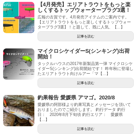
【4月発売】エリアトラウトをもっと楽
しくするトップウォータープラグ3選！
広報の古賀です。4月発売アイテムのご案内です。
【エリアトラウトをもっと楽しくするトップウォー
タープラグ3選】！と題して、既に人気、【...】
記事を読む
マイクロシケイダーS(シンキング)出荷
開始！
タックルハウスの2017年新製品第一弾 マイクロシケ
イダーS(シンキング)出荷開始です！ 昨年秋に登場し
たエリアトラウト向けルアー「マ【...】
記事を読む
釣果報告 愛媛県 アマゴ。2020/8
愛媛県の阿部様より釣果写真とメッセージを頂いて
おりましたのでご紹介します。 釣行データ 釣行
日： 2020年8月下旬頃 釣行エリア： 愛媛県
【...】
記事を読む