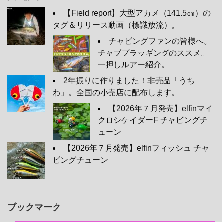
【Field report】大型アカメ（141.5㎝）の
タグ＆リリース動画（標識放流）。
チャビングファンの皆様へ。
チャブプラッギングのススメ。
一押しルアー紹介。
2年振りに作りました！非売品「うち
わ」。全国の小売店に配布します。
【2026年７月発売】elfinマイ
クロシケイダーF チャビングチ
ューン
【2026年７月発売】elfinフィッシュ チャ
ビングチューン
ブックマーク