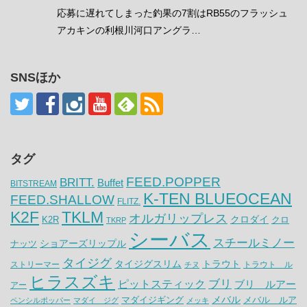
応募に遅れてしまった釣果の7割はRB55のフラッシュ
アカキンの利根川河口アングラ…
SNSほか
タグ
FEED.POPPER
BRITT.
Buffet
BITSTREAM
K-TEN BLUEOCEAN
FEED.SHALLOW
FLITZ.
K2F
TKLM
オルガリップレス
クロダイ
K2R
クロ
TKRP
シーバス
スチールミノー
ナッツ
ショアーズリップル
タイジグ
タイジグスリム
トラウト
ストリーマー
トラウト ル
チヌ
ヒラスズキ
ピットスティック
ブリ
ブリ ルアー
アー
メバル
マダイジギング
メバル ルア
ペンシルポッパー
マダイ ジグ
メッキ