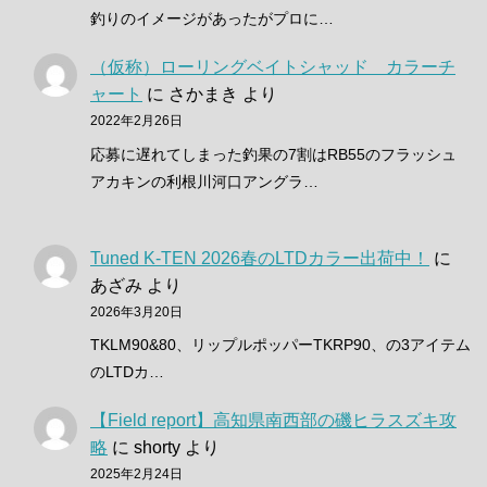
釣りのイメージがあったがプロに…
（仮称）ローリングベイトシャッド カラーチ
ャート
に
さかまき
より
2022年2月26日
応募に遅れてしまった釣果の7割はRB55のフラッシュ
アカキンの利根川河口アングラ…
Tuned K-TEN 2026春のLTDカラー出荷中！
に
あざみ
より
2026年3月20日
TKLM90&80、リップルポッパーTKRP90、の3アイテム
のLTDカ…
【Field report】高知県南西部の磯ヒラスズキ攻
略
に
shorty
より
2025年2月24日