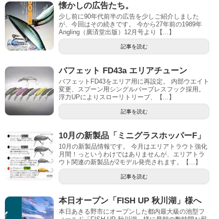
懐かしの広告たち‬。
少し前に90年代前半の広告を少しご紹介しました
が、今回はその続きです。 今から27年前の1989年
Angling（廣済堂出版）12月号より【...】
記事を読む
バフェット FD43a エリアチューン
バフェットFD43をエリア用に再設定。 内部ウエイト
変更、スプーン用シングルバーブレスフック採用。
浮力UPによりスローリトリーブ、【...】
記事を読む
10月の新製品「ミニグラスホッパーF」
10月の新製品情報です。 今月はエリアトラウト強化
月間！っというわけではありませんが、エリアトラ
ウト関連の新製品が2モデル発売されます。【...】
記事を読む
本日オープン「FISH UP 秋川湖」様へ
本日あきる野市にオープンした都内最大級の池型フ