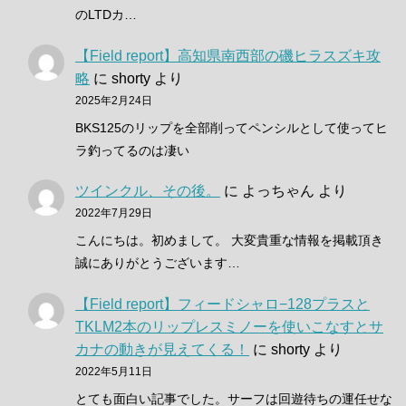
のLTDカ…
【Field report】高知県南西部の磯ヒラスズキ攻
略
に
shorty
より
2025年2月24日
BKS125のリップを全部削ってペンシルとして使ってヒ
ラ釣ってるのは凄い
ツインクル、その後。
に
よっちゃん
より
2022年7月29日
こんにちは。初めまして。 大変貴重な情報を掲載頂き
誠にありがとうございます…
【Field report】フィードシャロ−128プラスと
TKLM2本のリップレスミノーを使いこなすとサ
カナの動きが見えてくる！
に
shorty
より
2022年5月11日
とても面白い記事でした。サーフは回遊待ちの運任せな