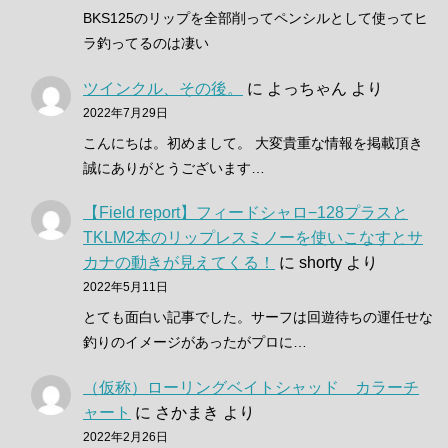
BKS125のリップを全部削ってペンシルとして使ってヒ
ラ釣ってるのは凄い
ツインクル、その後。
に
よっちゃん
より
2022年7月29日
こんにちは。初めまして。 大変貴重な情報を掲載頂き
誠にありがとうございます…
【Field report】フィードシャロ−128プラスと
TKLM2本のリップレスミノーを使いこなすとサ
カナの動きが見えてくる！
に
shorty
より
2022年5月11日
とても面白い記事でした。サーフは回遊待ちの運任せな
釣りのイメージがあったがプロに…
（仮称）ローリングベイトシャッド カラーチ
ャート
に
さかまき
より
2022年2月26日