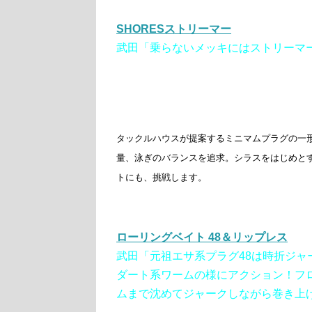
SHORESストリーマー
武田「乗らないメッキにはストリーマ
タックルハウスが提案するミニマムプラグの一
量、泳ぎのバランスを追求。シラスをはじめと
トにも、挑戦します。
ローリングベイト 48＆リップ
レス
武田「元祖エサ系プラグ48は時折ジャ
ダート系ワームの様にアクション！フ
ムまで沈めてジャークしながら巻き上