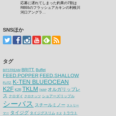
応募に遅れてしまった釣果の7割は
RB55のフラッシュアカキンの利根川
河口アングラ…
SNSほか
タグ
BRITT.
Buffet
BITSTREAM
FEED.POPPER
FEED.SHALLOW
K-TEN BLUEOCEAN
FLITZ.
K2F
TKLM
オルガリップレ
K2R
TKRP
ス
クロダイ
クロナッツ
ショアーズリップル
シーバス
スチールミノー
ストリー
タイジグ
タイジグスリム
トラウト
マー
チヌ