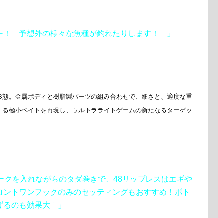
ー！ 予想外の様々な魚種が釣れたりします！！」
形態。金属ボディと樹脂製パーツの組み合わせで、細さと、適度な重
する極小ベイトを再現し、ウルトラライトゲームの新たなるターゲッ
ークを入れながらのタダ巻きで、48リップレスはエギや
ロントワンフックのみのセッティングもおすすめ！ボト
げるのも効果大！」