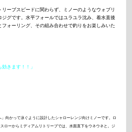
トリーブスピードに関わらず、ミノーのようなウォブリ
ロジグです。水平フォールではユラユラ沈み、着水直後
とフォーリング、その組み合わせで釣りをお楽しみいた
も効きます！！」
へ」向かって泳ぐように設計したシャローレンジ向けミノーです。ロ
。スローからミディアムリトリーブでは、水面直下をウネウネと。ジ