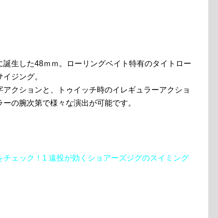
に誕生した48ｍｍ。ローリングベイト特有のタイトロー
サイジング。
字アクションと、トゥイッチ時のイレギュラーアクショ
ラーの腕次第で様々な演出が可能です。
チェック！1 遠投が効くショアーズジグのスイミング
」