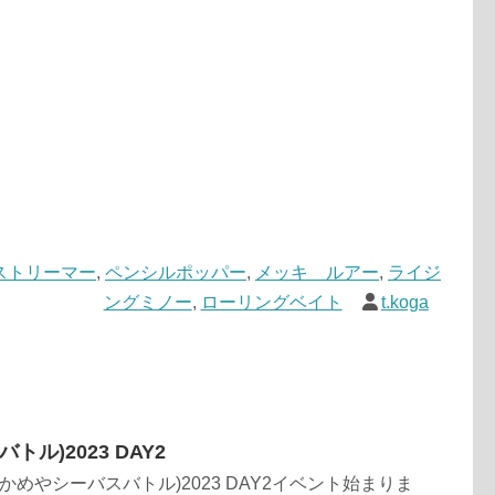
ストリーマー
,
ペンシルポッパー
,
メッキ ルアー
,
ライジ
ングミノー
,
ローリングベイト
t.koga
トル)2023 DAY2
(かめやシーバスバトル)2023 DAY2イベント始まりま