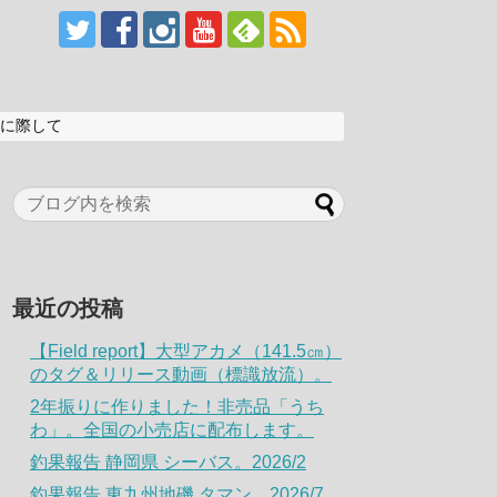
に際して
最近の投稿
【Field report】大型アカメ（141.5㎝）
のタグ＆リリース動画（標識放流）。
2年振りに作りました！非売品「うち
わ」。全国の小売店に配布します。
釣果報告 静岡県 シーバス。2026/2
釣果報告 東九州地磯 タマン。2026/7