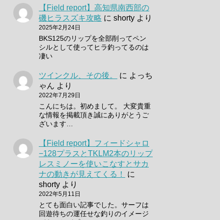
【Field report】高知県南西部の
磯ヒラスズキ攻略
に
shorty
より
2025年2月24日
BKS125のリップを全部削ってペン
シルとして使ってヒラ釣ってるのは
凄い
ツインクル、その後。
に
よっち
ゃん
より
2022年7月29日
こんにちは。初めまして。 大変貴重
な情報を掲載頂き誠にありがとうご
ざいます…
【Field report】フィードシャロ
−128プラスとTKLM2本のリップ
レスミノーを使いこなすとサカ
ナの動きが見えてくる！
に
shorty
より
2022年5月11日
とても面白い記事でした。サーフは
回遊待ちの運任せな釣りのイメージ