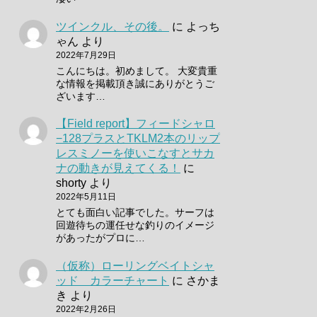
ツインクル、その後。
に
よっち
ゃん
より
2022年7月29日
こんにちは。初めまして。 大変貴重
な情報を掲載頂き誠にありがとうご
ざいます…
【Field report】フィードシャロ
−128プラスとTKLM2本のリップ
レスミノーを使いこなすとサカ
ナの動きが見えてくる！
に
shorty
より
2022年5月11日
とても面白い記事でした。サーフは
回遊待ちの運任せな釣りのイメージ
があったがプロに…
（仮称）ローリングベイトシャ
ッド カラーチャート
に
さかま
き
より
2022年2月26日