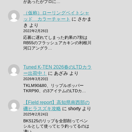
があったがプロに…
（仮称）ローリングベイトシャ
ッド カラーチャート
に
さかま
き
より
2022年2月26日
応募に遅れてしまった釣果の7割は
RB55のフラッシュアカキンの利根川
河口アングラ…
Tuned K-TEN 2026春のLTDカラ
ー出荷中！
に
あざみ
より
2026年3月20日
TKLM90&80、リップルポッパー
TKRP90、の3アイテムのLTDカ…
【Field report】高知県南西部の
磯ヒラスズキ攻略
に
shorty
より
2025年2月24日
BKS125のリップを全部削ってペン
シルとして使ってヒラ釣ってるのは
凄い