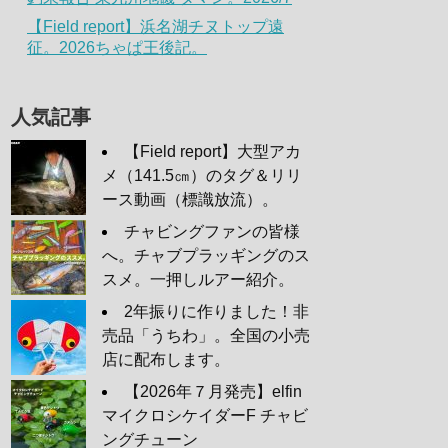
【Field report】浜名湖チヌトップ遠
征。2026ちゃぱ王後記。
人気記事
【Field report】大型アカ
メ（141.5㎝）のタグ＆リリ
ース動画（標識放流）。
チャビングファンの皆様
へ。チャブプラッギングのス
スメ。一押しルアー紹介。
2年振りに作りました！非
売品「うちわ」。全国の小売
店に配布します。
【2026年７月発売】elfin
マイクロシケイダーF チャビ
ングチューン