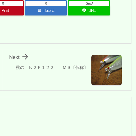
0
0
Send
Pin it
B!
Hatena
LINE

Next
秋の Ｋ２Ｆ１２２ ＭＳ〔仮称〕