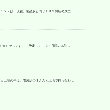
２２は、現在、製品版と同じＡＢＳ樹脂の成型 ...
知らせします。 予定している８月頃の本発 ...
曜の午後、南房総のＳさんと現地で待ち合わ ...