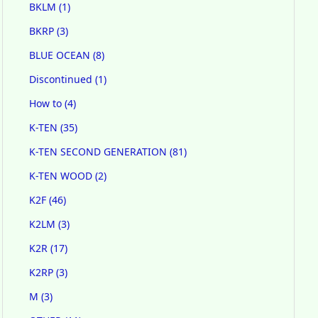
BKLM
(1)
BKRP
(3)
BLUE OCEAN
(8)
Discontinued
(1)
How to
(4)
K-TEN
(35)
K-TEN SECOND GENERATION
(81)
K-TEN WOOD
(2)
K2F
(46)
K2LM
(3)
K2R
(17)
K2RP
(3)
M
(3)