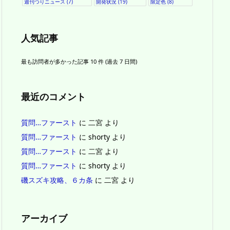
週刊つりニュース
(7)
開発状況
(19)
限定色
(8)
人気記事
最も訪問者が多かった記事 10 件 (過去 7 日間)
最近のコメント
質問…ファースト
に
二宮
より
質問…ファースト
に
shorty
より
質問…ファースト
に
二宮
より
質問…ファースト
に
shorty
より
磯スズキ攻略、６カ条
に
二宮
より
アーカイブ