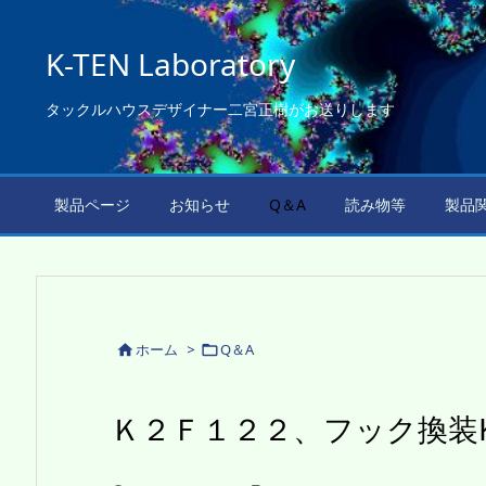
K-TEN Laboratory
タックルハウスデザイナー二宮正樹がお送りします
製品ページ
お知らせ
Q＆A
読み物等
製品
ホーム
>
Q＆A


Ｋ２Ｆ１２２、フック換装