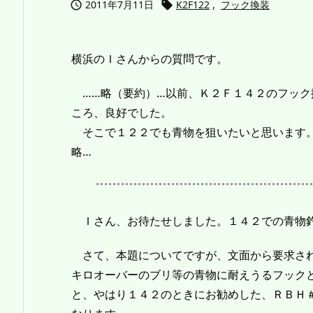
2011年7月11日
K2F122
,
フック換装


横浜のＩさんからの質問です。
……略（要約）…以前、Ｋ２Ｆ１４２のフック
ころ、良好でした。
そこで１２２でも青物を狙いたいと思います。
略…
Ｉさん、お待たせしました。１４２での青物
さて、本題についてですが、文面から要求さ
キロオーバーのブリ等の青物に耐えうるフック
と、やはり１４２のときにお勧めした、ＲＢＨ