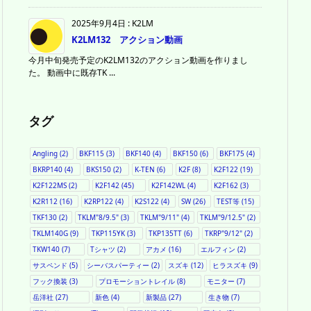
2025年9月4日
:
K2LM
K2LM132 アクション動画
今月中旬発売予定のK2LM132のアクション動画を作りまし
た。 動画中に既存TK ...
タグ
Angling
(2)
BKF115
(3)
BKF140
(4)
BKF150
(6)
BKF175
(4)
BKRP140
(4)
BKS150
(2)
K-TEN
(6)
K2F
(8)
K2F122
(19)
K2F122MS
(2)
K2F142
(45)
K2F142WL
(4)
K2F162
(3)
K2R112
(16)
K2RP122
(4)
K2S122
(4)
SW
(26)
TEST等
(15)
TKF130
(2)
TKLM"8/9.5"
(3)
TKLM"9/11"
(4)
TKLM"9/12.5"
(2)
TKLM140G
(9)
TKP115YK
(3)
TKP135TT
(6)
TKRP"9/12"
(2)
TKW140
(7)
Tシャツ
(2)
アカメ
(16)
エルフィン
(2)
サスペンド
(5)
シーバスパーティー
(2)
スズキ
(12)
ヒラスズキ
(9)
フック換装
(3)
プロモーショントレイル
(8)
モニター
(7)
岳洋社
(27)
新色
(4)
新製品
(27)
生き物
(7)