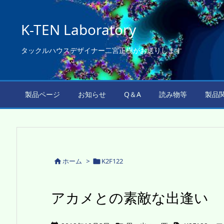
K-TEN Laboratory
タックルハウスデザイナー二宮正樹がお送りします
製品ページ
お知らせ
Q＆A
読み物等
製品
ホーム
>
K2F122


アカメとの素敵な出逢い