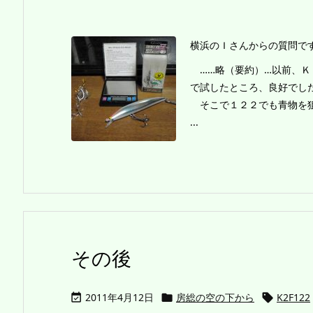
横浜のＩさんからの質問で
……略（要約）…以前、Ｋ
で試したところ、良好でし
そこで１２２でも青物を狙
...
その後
2011年4月12日
房総の空の下から
K2F122


