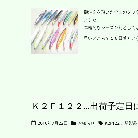
御注文を頂いた全国のタッ
ました。
本格的なシーズン前として
早いところで１５日着とい
...
Ｋ２Ｆ１２２…出荷予定日
2010年7月22日
お知らせ
K2F122
,
新製品


