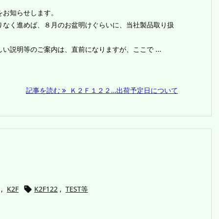
をお知らせします。
りなく進めば、８月のお盆明けぐらいに、当社製品取り扱
。
い説明等のご案内は、直前になりますが、ここで ...
記事を読む
Ｋ２Ｆ１２２…出荷予定日について
,
K2F
K2F122
,
TEST等
