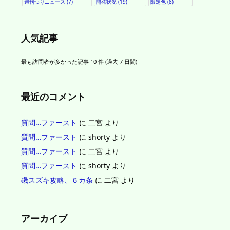
週刊つりニュース
(7)
開発状況
(19)
限定色
(8)
人気記事
最も訪問者が多かった記事 10 件 (過去 7 日間)
最近のコメント
質問…ファースト
に
二宮
より
質問…ファースト
に
shorty
より
質問…ファースト
に
二宮
より
質問…ファースト
に
shorty
より
磯スズキ攻略、６カ条
に
二宮
より
アーカイブ