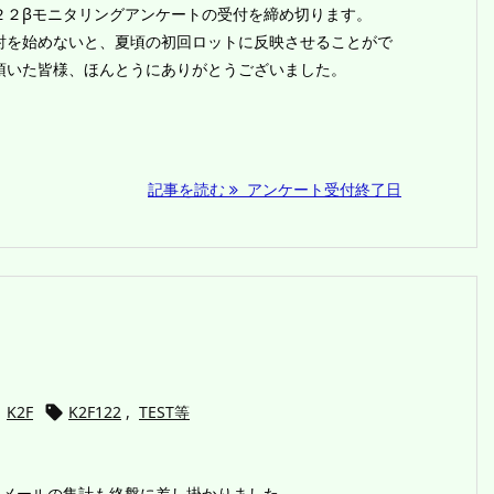
２βモニタリングアンケートの受付を締め切ります。
を始めないと、夏頃の初回ロットに反映させることがで
頂いた皆様、ほんとうにありがとうございました。
記事を読む
アンケート受付終了日
K2F
K2F122
,
TEST等

メールの集計も終盤に差し掛かりました。