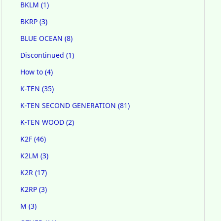
BKLM
(1)
BKRP
(3)
BLUE OCEAN
(8)
Discontinued
(1)
How to
(4)
K-TEN
(35)
K-TEN SECOND GENERATION
(81)
K-TEN WOOD
(2)
K2F
(46)
K2LM
(3)
K2R
(17)
K2RP
(3)
M
(3)