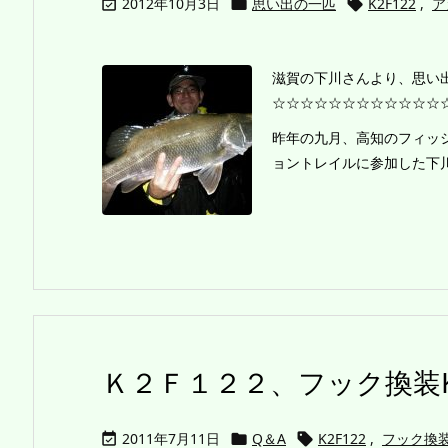
2012年10月3日
思い出の一匹
K2F122
,
ア



滋賀の下川さんより、思い
☆☆☆☆☆☆☆☆☆☆☆☆
昨年の九月、高知のフィッ
ョントレイルに参加した下川と
Ｋ２Ｆ１２２、フック換装
2011年7月11日
Q＆A
K2F122
,
フック換


