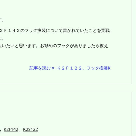
す。
２Ｆ１４２のフック換装について書かれていたことを実戦
た。
いたいと思います。お勧めのフックがありましたら教え
記事を読む
Ｋ２Ｆ１２２、フック換装K
,
K2F142
,
K2S122