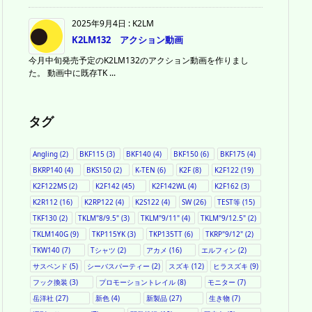
2025年9月4日
:
K2LM
K2LM132 アクション動画
今月中旬発売予定のK2LM132のアクション動画を作りまし
た。 動画中に既存TK ...
タグ
Angling
(2)
BKF115
(3)
BKF140
(4)
BKF150
(6)
BKF175
(4)
BKRP140
(4)
BKS150
(2)
K-TEN
(6)
K2F
(8)
K2F122
(19)
K2F122MS
(2)
K2F142
(45)
K2F142WL
(4)
K2F162
(3)
K2R112
(16)
K2RP122
(4)
K2S122
(4)
SW
(26)
TEST等
(15)
TKF130
(2)
TKLM"8/9.5"
(3)
TKLM"9/11"
(4)
TKLM"9/12.5"
(2)
TKLM140G
(9)
TKP115YK
(3)
TKP135TT
(6)
TKRP"9/12"
(2)
TKW140
(7)
Tシャツ
(2)
アカメ
(16)
エルフィン
(2)
サスペンド
(5)
シーバスパーティー
(2)
スズキ
(12)
ヒラスズキ
(9)
フック換装
(3)
プロモーショントレイル
(8)
モニター
(7)
岳洋社
(27)
新色
(4)
新製品
(27)
生き物
(7)