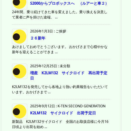
S2000からプロボックスへ （ルアーと車２）
24年間、乗り続けてきた車を変えました。乗り換えを決意し
て業者に声を掛けた途端、 ...
2026年1月3日
:
ご挨拶
２６新年
あけましておめでとうございます。 おかげさまで心穏やかな
新年を迎えることができま ...
2025年12月25日
:
未分類
増産 K2LM132 サイクロイド 再出荷予定
日
K2LM132を発売してから各地より熱い釣果報告をいただいて
います。おかげさまで ...
2025年9月12日
:
K-TEN SECOND GENERATION
K2LM132 サイクロイド 出荷予定日
新製品 K2LM132サイクロイド 全国のお取扱店様に今月16
日頃より出荷を始め ...