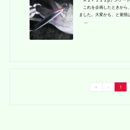
これを企画したときから、
ました。大変かも、と覚悟
...
«
‹
1