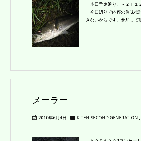
本日予定通り、Ｋ２Ｆ１２
今日辺りで内容の吟味検討
きないからです。参加して
メーラー
2010年6月4日
K-TEN SECOND GENERATION
,


Ｋ２Ｆ１２２βアンケート