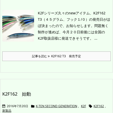
K2Fシリーズ久々のnewアイテム、K2F162
T3
（４５グラム、フック１/０）の発売日がほ
ぼ決まったので、お知らせします。
問題無く
制作が進めば、今月２０日前後には全国の
K2F取扱店様に発送できそうです。 ...
記事を読む
K2F162 T3 発売予定
K2F162 始動
2016年7月20日
K-TEN SECOND GENERATION
,
K2F
K2F162
,



新製品