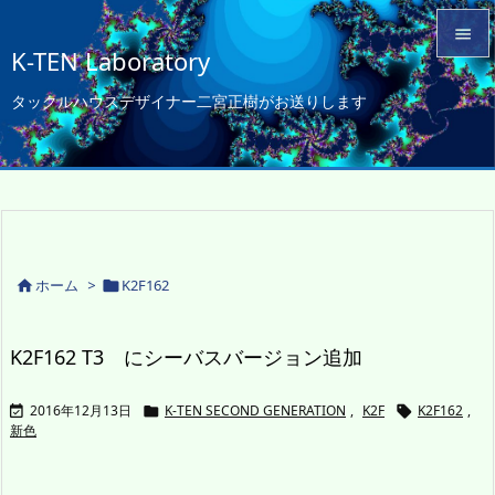

K-TEN Laboratory

タックルハウスデザイナー二宮正樹がお送りします
メニュ

サイド

前へ

次へ
ホーム
>
K2F162



検索
K2F162 T3 にシーバスバージョン追加
2016年12月13日
K-TEN SECOND GENERATION
,
K2F
K2F162
,



新色