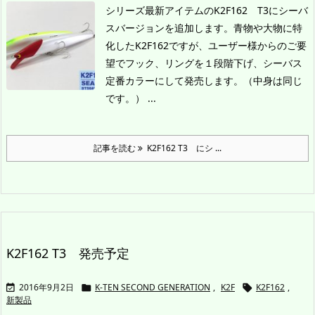
シリーズ最新アイテムのK2F162 T3にシーバ
スバージョンを追加します。
青物や大物に特
化したK2F162ですが、ユーザー様からのご要
望でフック、リングを１段階下げ、シーバス
定番カラーにして発売します。（中身は同じ
です。） ...
記事を読む
K2F162 T3 にシ ...
K2F162 T3 発売予定
2016年9月2日
K-TEN SECOND GENERATION
,
K2F
K2F162
,



新製品