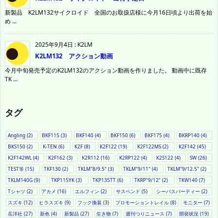
新製品 K2LM132サイクロイド 全国のお取扱店様に今月16日頃より出荷を始
め ...
2025年9月4日
:
K2LM
K2LM132 アクション動画
今月中旬発売予定のK2LM132のアクション動画を作りました。 動画中に既存
TK ...
タグ
Angling
(2)
BKF115
(3)
BKF140
(4)
BKF150
(6)
BKF175
(4)
BKRP140
(4)
BKS150
(2)
K-TEN
(6)
K2F
(8)
K2F122
(19)
K2F122MS
(2)
K2F142
(45)
K2F142WL
(4)
K2F162
(3)
K2R112
(16)
K2RP122
(4)
K2S122
(4)
SW
(26)
TEST等
(15)
TKF130
(2)
TKLM"8/9.5"
(3)
TKLM"9/11"
(4)
TKLM"9/12.5"
(2)
TKLM140G
(9)
TKP115YK
(3)
TKP135TT
(6)
TKRP"9/12"
(2)
TKW140
(7)
Tシャツ
(2)
アカメ
(16)
エルフィン
(2)
サスペンド
(5)
シーバスパーティー
(2)
スズキ
(12)
ヒラスズキ
(9)
フック換装
(3)
プロモーショントレイル
(8)
モニター
(7)
岳洋社
(27)
新色
(4)
新製品
(27)
生き物
(7)
週刊つりニュース
(7)
開発状況
(19)