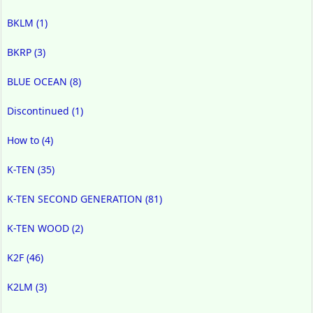
BKLM
(1)
BKRP
(3)
BLUE OCEAN
(8)
Discontinued
(1)
How to
(4)
K-TEN
(35)
K-TEN SECOND GENERATION
(81)
K-TEN WOOD
(2)
K2F
(46)
K2LM
(3)