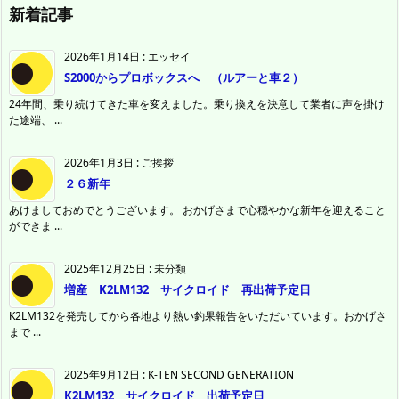
新着記事
2026年1月14日
:
エッセイ
S2000からプロボックスへ （ルアーと車２）
24年間、乗り続けてきた車を変えました。乗り換えを決意して業者に声を掛け
た途端、 ...
2026年1月3日
:
ご挨拶
２６新年
あけましておめでとうございます。 おかげさまで心穏やかな新年を迎えること
ができま ...
2025年12月25日
:
未分類
増産 K2LM132 サイクロイド 再出荷予定日
K2LM132を発売してから各地より熱い釣果報告をいただいています。おかげさ
まで ...
2025年9月12日
:
K-TEN SECOND GENERATION
K2LM132 サイクロイド 出荷予定日