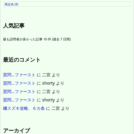
限定色
(8)
人気記事
最も訪問者が多かった記事 10 件 (過去 7 日間)
最近のコメント
質問…ファースト
に
二宮
より
質問…ファースト
に
shorty
より
質問…ファースト
に
二宮
より
質問…ファースト
に
shorty
より
磯スズキ攻略、６カ条
に
二宮
より
アーカイブ