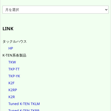
ア
ー
カ
イ
ブ
LINK
タックルハウス
HP
K-TEN系各製品
TKW
TKP-TT
TKP-YK
K2F
K2RP
K2R
Tuned K-TEN TKLM
Tuned K-TEN TKRP