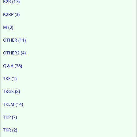
K2R
(17)
K2RP
(3)
M
(3)
OTHER
(11)
OTHER2
(4)
Q＆A
(38)
TKF
(1)
TKGS
(8)
TKLM
(14)
TKP
(7)
TKR
(2)