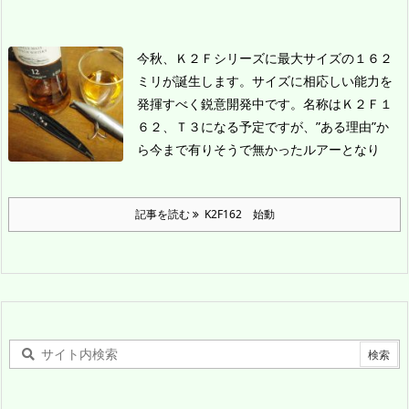
今秋、Ｋ２Ｆシリーズに最大サイズの１６２
ミリが誕生します。
サイズに相応しい能力を
発揮すべく鋭意開発中です。
名称はＫ２Ｆ１
６２、Ｔ３になる予定ですが、”ある理由”か
ら今まで有りそうで無かったルアーとなり
記事を読む
K2F162 始動