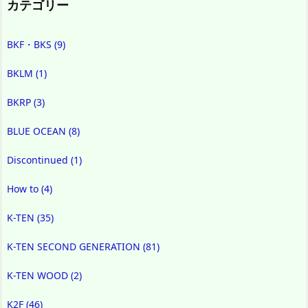
カテゴリー
BKF・BKS
(9)
BKLM
(1)
BKRP
(3)
BLUE OCEAN
(8)
Discontinued
(1)
How to
(4)
K-TEN
(35)
K-TEN SECOND GENERATION
(81)
K-TEN WOOD
(2)
K2F
(46)