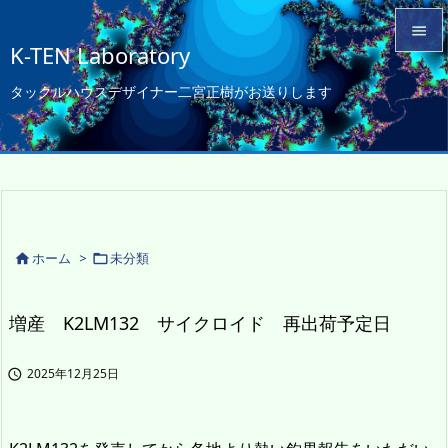

K-TEN Laboratory

タックルハウスデザイナー二宮正樹がお送りします
メニュ

サイド

前へ

次へ
ホーム
>
未分類



検索
増産 K2LM132 サイクロイド 再出荷予定日
2025年12月25日
