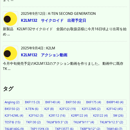
2025年9月12日
:
K-TEN SECOND GENERATION
K2LM132 サイクロイド 出荷予定日
新製品 K2LM132サイクロイド 全国のお取扱店様に今月16日頃より出荷を始
め ...
2025年9月4日
:
K2LM
K2LM132 アクション動画
今月中旬発売予定のK2LM132のアクション動画を作りました。 動画中に既存
TK ...
タグ
Angling
(2)
BKF115
(3)
BKF140
(4)
BKF150
(6)
BKF175
(4)
BKRP140
(4)
BKS150
(2)
K-TEN
(6)
K2F
(8)
K2F122
(19)
K2F122MS
(2)
K2F142
(45)
K2F142WL
(4)
K2F162
(3)
K2R112
(16)
K2RP122
(4)
K2S122
(4)
SW
(26)
TEST等
(15)
TKF130
(2)
TKLM"8/9.5"
(3)
TKLM"9/11"
(4)
TKLM"9/12.5"
(2)
TKLM140G
(9)
TKP115YK
(3)
TKP135TT
(6)
TKRP"9/12"
(2)
TKW140
(7)