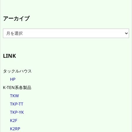
アーカイブ
ア
ー
カ
イ
ブ
LINK
タックルハウス
HP
K-TEN系各製品
TKW
TKP-TT
TKP-YK
K2F
K2RP