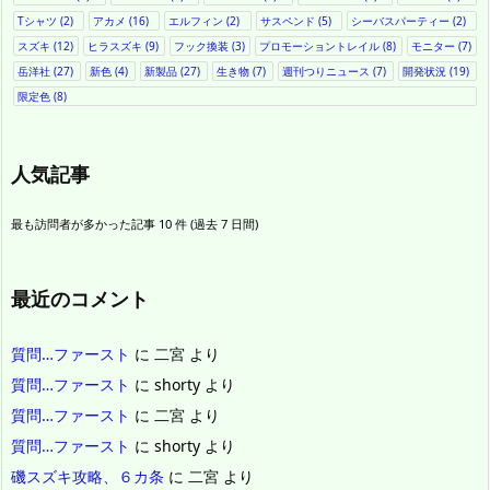
Tシャツ
(2)
アカメ
(16)
エルフィン
(2)
サスペンド
(5)
シーバスパーティー
(2)
スズキ
(12)
ヒラスズキ
(9)
フック換装
(3)
プロモーショントレイル
(8)
モニター
(7)
岳洋社
(27)
新色
(4)
新製品
(27)
生き物
(7)
週刊つりニュース
(7)
開発状況
(19)
限定色
(8)
人気記事
最も訪問者が多かった記事 10 件 (過去 7 日間)
最近のコメント
質問…ファースト
に
二宮
より
質問…ファースト
に
shorty
より
質問…ファースト
に
二宮
より
質問…ファースト
に
shorty
より
磯スズキ攻略、６カ条
に
二宮
より