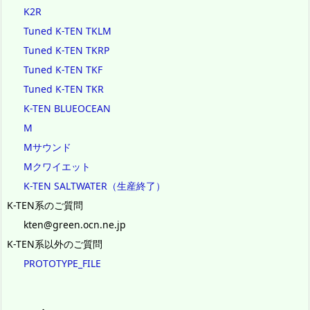
K2R
Tuned K-TEN TKLM
Tuned K-TEN TKRP
Tuned K-TEN TKF
Tuned K-TEN TKR
K-TEN BLUEOCEAN
M
Mサウンド
Mクワイエット
K-TEN SALTWATER（生産終了）
K-TEN系のご質問
kten@green.ocn.ne.jp
K-TEN系以外のご質問
PROTOTYPE_FILE