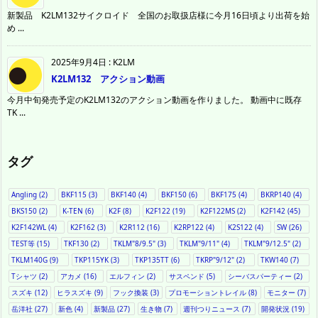
新製品 K2LM132サイクロイド 全国のお取扱店様に今月16日頃より出荷を始
め ...
2025年9月4日
:
K2LM
K2LM132 アクション動画
今月中旬発売予定のK2LM132のアクション動画を作りました。 動画中に既存
TK ...
タグ
Angling
(2)
BKF115
(3)
BKF140
(4)
BKF150
(6)
BKF175
(4)
BKRP140
(4)
BKS150
(2)
K-TEN
(6)
K2F
(8)
K2F122
(19)
K2F122MS
(2)
K2F142
(45)
K2F142WL
(4)
K2F162
(3)
K2R112
(16)
K2RP122
(4)
K2S122
(4)
SW
(26)
TEST等
(15)
TKF130
(2)
TKLM"8/9.5"
(3)
TKLM"9/11"
(4)
TKLM"9/12.5"
(2)
TKLM140G
(9)
TKP115YK
(3)
TKP135TT
(6)
TKRP"9/12"
(2)
TKW140
(7)
Tシャツ
(2)
アカメ
(16)
エルフィン
(2)
サスペンド
(5)
シーバスパーティー
(2)
スズキ
(12)
ヒラスズキ
(9)
フック換装
(3)
プロモーショントレイル
(8)
モニター
(7)
岳洋社
(27)
新色
(4)
新製品
(27)
生き物
(7)
週刊つりニュース
(7)
開発状況
(19)