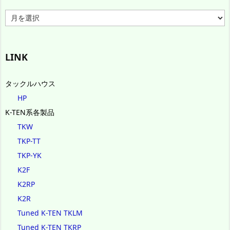
ア
ー
カ
イ
ブ
LINK
タックルハウス
HP
K-TEN系各製品
TKW
TKP-TT
TKP-YK
K2F
K2RP
K2R
Tuned K-TEN TKLM
Tuned K-TEN TKRP