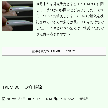
今月中旬を発売予定とするＴＫＬＭ８０に関
して、幾つかのお問合せがありました。それ
らについてお答えします。
８０のご購入を検
討されている方の多くは既に９０をお持ちで
した。１ｃｍという小型化は、性質上ただで
さえ呑み込まれやすい ...
記事を読む
TKLM80 について
TKLM 80 封印解除
2016年1月3日
K-TEN
,
TKLM
TKLM"8/9.5"
,
新製品


