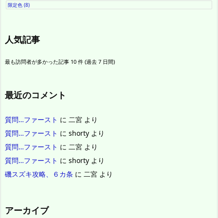
限定色
(8)
人気記事
最も訪問者が多かった記事 10 件 (過去 7 日間)
最近のコメント
質問…ファースト
に
二宮
より
質問…ファースト
に
shorty
より
質問…ファースト
に
二宮
より
質問…ファースト
に
shorty
より
磯スズキ攻略、６カ条
に
二宮
より
アーカイブ