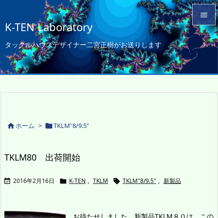

K-TEN Laboratory

タックルハウスデザイナー二宮正樹がお送りします
メニュ

サイド

前へ

次へ
ホーム
>
TKLM"8/9.5"



検索
TKLM80 出荷開始
2016年2月16日
K-TEN
,
TKLM
TKLM"8/9.5"
,
新製品



お待たせしました。新製品TKLM８０は、この