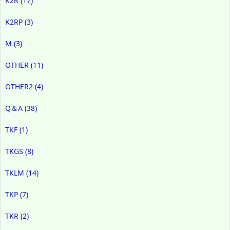
K2R
(17)
K2RP
(3)
M
(3)
OTHER
(11)
OTHER2
(4)
Q＆A
(38)
TKF
(1)
TKGS
(8)
TKLM
(14)
TKP
(7)
TKR
(2)