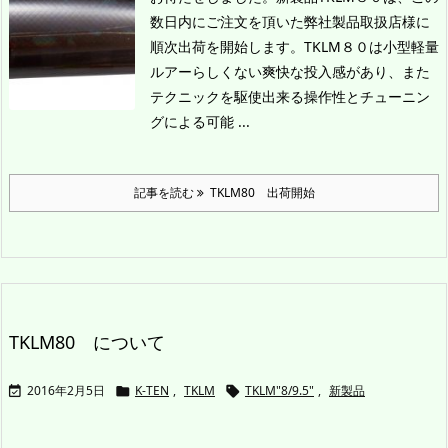
数日内にご注文を頂いた弊社製品取扱店様に
順次出荷を開始します。
TKLM８０は小型軽量
ルアーらしくない爽快な投入感があり、また
テクニックを駆使出来る操作性とチューニン
グによる可能 ...
記事を読む
TKLM80 出荷開始
TKLM80 について
2016年2月5日
K-TEN
,
TKLM
TKLM"8/9.5"
,
新製品


