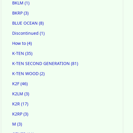
BKLM
(1)
BKRP
(3)
BLUE OCEAN
(8)
Discontinued
(1)
How to
(4)
K-TEN
(35)
K-TEN SECOND GENERATION
(81)
K-TEN WOOD
(2)
K2F
(46)
K2LM
(3)
K2R
(17)
K2RP
(3)
M
(3)