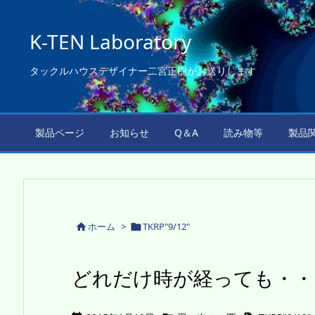
K-TEN Laboratory
タックルハウスデザイナー二宮正樹がお送りします
製品ページ
お知らせ
Q＆A
読み物等
製品
ホーム
>
TKRP"9/12"


どれだけ時が経っても・・