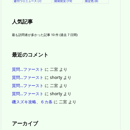
週刊つりニュース
(7)
開発状況
(19)
限定色
(8)
人気記事
最も訪問者が多かった記事 10 件 (過去 7 日間)
最近のコメント
質問…ファースト
に
二宮
より
質問…ファースト
に
shorty
より
質問…ファースト
に
二宮
より
質問…ファースト
に
shorty
より
磯スズキ攻略、６カ条
に
二宮
より
アーカイブ