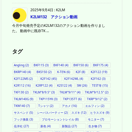
2025年9月4日
:
K2LM
K2LM132 アクション動画
今月中旬発売予定のK2LM132のアクション動画を作りまし
た。 動画中に既存TK ...
タグ
Angling
(2)
BKF115
(3)
BKF140
(4)
BKF150
(6)
BKF175
(4)
BKRP140
(4)
BKS150
(2)
K-TEN
(6)
K2F
(8)
K2F122
(19)
K2F122MS
(2)
K2F142
(45)
K2F142WL
(4)
K2F162
(3)
K2R112
(16)
K2RP122
(4)
K2S122
(4)
SW
(26)
TEST等
(15)
TKF130
(2)
TKLM"8/9.5"
(3)
TKLM"9/11"
(4)
TKLM"9/12.5"
(2)
TKLM140G
(9)
TKP115YK
(3)
TKP135TT
(6)
TKRP"9/12"
(2)
TKW140
(7)
Tシャツ
(2)
アカメ
(16)
エルフィン
(2)
サスペンド
(5)
シーバスパーティー
(2)
スズキ
(12)
ヒラスズキ
(9)
フック換装
(3)
プロモーショントレイル
(8)
モニター
(7)
岳洋社
(27)
新色
(4)
新製品
(27)
生き物
(7)