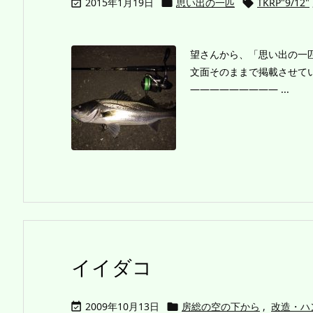
2015年1月19日
思い出の一匹
TKRP"9/12"



望さんから、「思い出の一
文面そのままで掲載させて
————————— ...
イイダコ
2009年10月13日
房総の空の下から
,
改造・ハ

