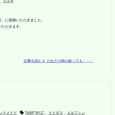
,
スズキ
匹」に投稿いただきました。
いただきます。
記事を読む
どれだけ時が経っても・・・
ンドメイド
TKRP"9/12"
,
イイダコ
,
エルフィン
