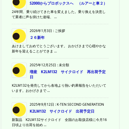
S2000からプロボックスへ （ルアーと車２）
24年間、乗り続けてきた車を変えました。乗り換えを決意し
て業者に声を掛けた途端、 ...
2026年1月3日
:
ご挨拶
２６新年
あけましておめでとうございます。 おかげさまで心穏やかな
新年を迎えることができま ...
2025年12月25日
:
未分類
増産 K2LM132 サイクロイド 再出荷予定
日
K2LM132を発売してから各地より熱い釣果報告をいただいて
います。おかげさまで ...
2025年9月12日
:
K-TEN SECOND GENERATION
K2LM132 サイクロイド 出荷予定日
新製品 K2LM132サイクロイド 全国のお取扱店様に今月16
日頃より出荷を始め ...