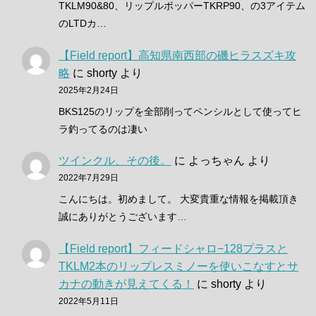
TKLM90&80、リップルポッパーTKRP90、の3アイテム
のLTDカ…
【Field report】高知県南西部の磯ヒラスズキ攻
略
に
shorty
より
2025年2月24日
BKS125のリップを全部削ってペンシルとして使ってヒ
ラ釣ってるのは凄い
ツインクル、その後。
に
よっちゃん
より
2022年7月29日
こんにちは。初めまして。 大変貴重な情報を掲載頂き
誠にありがとうございます…
【Field report】フィードシャロ−128プラスと
TKLM2本のリップレスミノーを使いこなすとサ
カナの動きが見えてくる！
に
shorty
より
2022年5月11日