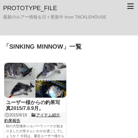
PROTOTYPE_FILE
最新のルアー情報を日々更新中 from TACKLEHOUSE
「
SINKING MINNOW
」
一覧
ユーザー様からの釣果写
真2015/7.8.9月。
2015/9/19
アイテム紹介
,
釣果報告
秋の大型連休シルバーウィークが始ま
りましたが皆さんいかがお過ごしでし
ょうか？ 今回は、最近ユーザー様から