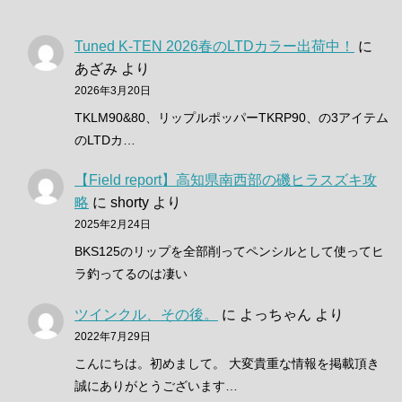
Tuned K-TEN 2026春のLTDカラー出荷中！
に
あざみ
より
2026年3月20日
TKLM90&80、リップルポッパーTKRP90、の3アイテム
のLTDカ…
【Field report】高知県南西部の磯ヒラスズキ攻
略
に
shorty
より
2025年2月24日
BKS125のリップを全部削ってペンシルとして使ってヒ
ラ釣ってるのは凄い
ツインクル、その後。
に
よっちゃん
より
2022年7月29日
こんにちは。初めまして。 大変貴重な情報を掲載頂き
誠にありがとうございます…