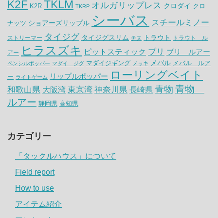
K2F
TKLM
オルガリップレス
クロダイ
K2R
クロ
TKRP
シーバス
スチールミノー
ナッツ
ショアーズリップル
タイジグ
タイジグスリム
トラウト
ストリーマー
トラウト ル
チヌ
ヒラスズキ
ピットスティック
ブリ
ブリ ルアー
アー
メバル
マダイジギング
メバル ルア
ペンシルポッパー
マダイ ジグ
メッキ
ローリングベイト
リップルポッパー
ー
ライトゲーム
青物
青物
神奈川県
和歌山県
大阪湾
東京湾
長崎県
ルアー
静岡県
高知県
カテゴリー
「タックルハウス」について
Field report
How to use
アイテム紹介