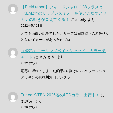
【Field report】フィードシャロ−128プラスと
TKLM2本のリップレスミノーを使いこなすとサ
カナの動きが見えてくる！
に
shorty
より
2022年5月11日
とても面白い記事でした。サーフは回遊待ちの運任せな
釣りのイメージがあったがプロに…
（仮称）ローリングベイトシャッド カラーチ
ャート
に
さかまき
より
2022年2月26日
応募に遅れてしまった釣果の7割はRB55のフラッシュ
アカキンの利根川河口アングラ…
Tuned K-TEN 2026春のLTDカラー出荷中！
に
あざみ
より
2026年3月20日