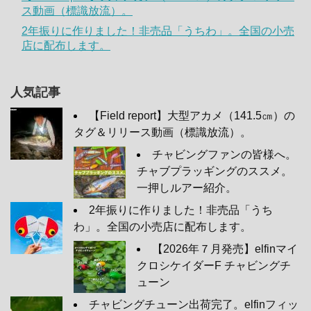
ス動画（標識放流）。
2年振りに作りました！非売品「うちわ」。全国の小売
店に配布します。
人気記事
【Field report】大型アカメ（141.5㎝）の
タグ＆リリース動画（標識放流）。
チャビングファンの皆様へ。
チャブプラッギングのススメ。
一押しルアー紹介。
2年振りに作りました！非売品「うち
わ」。全国の小売店に配布します。
【2026年７月発売】elfinマイ
クロシケイダーF チャビングチ
ューン
チャビングチューン出荷完了。elfinフィッ