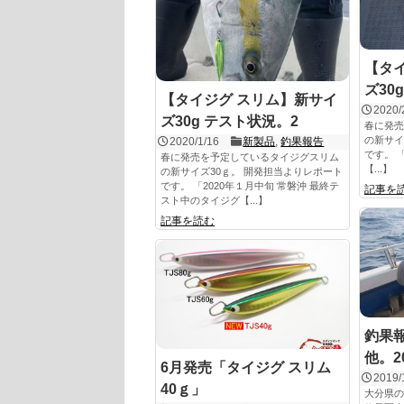
【タ
ズ30
【タイジグ スリム】新サイ
2020/
ズ30g テスト状況。2
春に発売
の新サイ
2020/1/16
新製品
,
釣果報告
です。 「
春に発売を予定しているタイジグスリム
【...】
の新サイズ30ｇ。 開発担当よりレポート
です。 「2020年１月中旬 常磐沖 最終テ
記事を
スト中のタイジグ【...】
記事を読む
釣果報
他。20
6月発売「タイジグ スリム
2019/
40ｇ」
大分県の