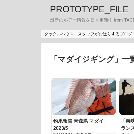
PROTOTYPE_FILE
最新のルアー情報を日々更新中 from TACK
タックルハウス スタッフがお送りするブログ
「
マダイジギング
」
一
釣果報告 青森県 マダイ。
「海峡
2023/5
ラン