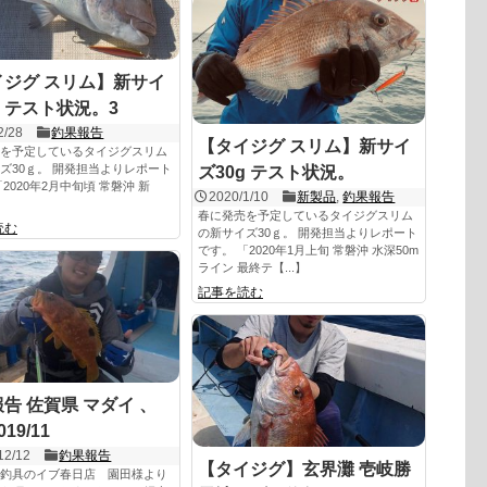
イジグ スリム】新サイ
g テスト状況。3
2/28
釣果報告
【タイジグ スリム】新サイ
を予定しているタイジグスリム
ズ30ｇ。 開発担当よりレポート
ズ30g テスト状況。
2020年2月中旬頃 常磐沖 新
2020/1/10
新製品
,
釣果報告
春に発売を予定しているタイジグスリム
読む
の新サイズ30ｇ。 開発担当よりレポート
です。 「2020年1月上旬 常磐沖 水深50m
ライン 最終テ【...】
記事を読む
告 佐賀県 マダイ 、
19/11
12/12
釣果報告
【タイジグ】玄界灘 壱岐勝
釣具のイブ春日店 園田様より