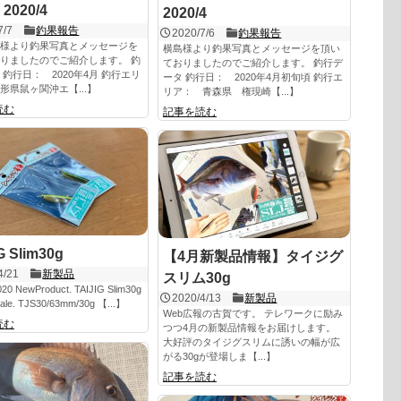
020/4
2020/4
7/7
釣果報告
2020/7/6
釣果報告
様より釣果写真とメッセージを
横島様より釣果写真とメッセージを頂い
りましたのでご紹介します。 釣
ておりましたのでご紹介します。 釣行デ
 釣行日： 2020年4月 釣行エリ
ータ 釣行日： 2020年4月初旬頃 釣行エ
形県鼠ヶ関沖エ【...】
リア： 青森県 権現崎【...】
読む
記事を読む
G Slim30g
【4月新製品情報】タイジグ
4/21
新製品
スリム30g
020 NewProduct. TAIJIG Slim30g
2020/4/13
新製品
sale. TJS30/63mm/30g 【...】
Web広報の古賀です。 テレワークに励み
読む
つつ4月の新製品情報をお届けします。
大好評のタイジグスリムに誘いの幅が広
がる30gが登場しま【...】
記事を読む