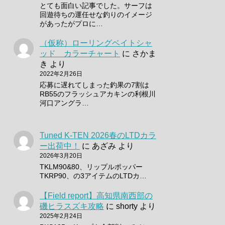
とても面白い記事でした。サーフは
回遊待ちの運任せな釣りのイメージ
があったがプロに…
（仮称）ローリングベイトシャ
ッド カラーチャート
に
さかま
き
より
2022年2月26日
応募に遅れてしまった釣果の7割は
RB55のフラッシュアカキンの利根川
河口アングラ…
Tuned K-TEN 2026春のLTDカラ
ー出荷中！
に
あざみ
より
2026年3月20日
TKLM90&80、リップルポッパー
TKRP90、の3アイテムのLTDカ…
【Field report】高知県南西部の
磯ヒラスズキ攻略
に
shorty
より
2025年2月24日