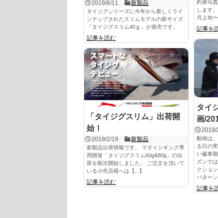
釣果写真
2019/6/11
新製品
します。
タイジグシリーズに今年から新しくライ
月上旬〜1
ンナップされたスリムモデルの新サイズ
「タイジグスリム40ｇ」が発売です。
記事を
記事を読む
タイ
「タイジグスリム」出荷開
画/2
始！
2019/
動画は、
2019/2/19
新製品
る日の実
新製品出荷情報です。 マダイジギング専
い厳寒期
用開発「タイジグスリム60g&80g」の出
ズンでは
荷を順次開始しました。 ご注文を頂いて
クション
いる小売店様へは【...】
パターン
記事を読む
記事を