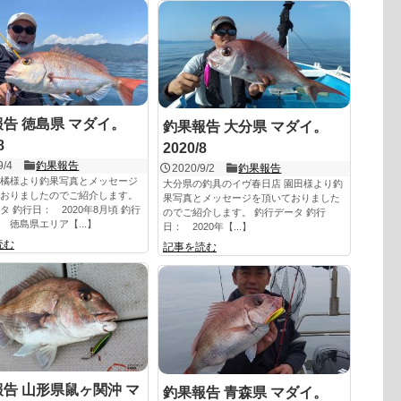
告 徳島県 マダイ。
釣果報告 大分県 マダイ。
8
2020/8
9/4
釣果報告
2020/9/2
釣果報告
橘様より釣果写真とメッセージ
大分県の釣具のイヴ春日店 園田様より釣
おりましたのでご紹介します。
果写真とメッセージを頂いておりました
タ 釣行日： 2020年8月頃 釣行
のでご紹介します。 釣行データ 釣行
 徳島県エリア【...】
日： 2020年【...】
読む
記事を読む
告 山形県鼠ヶ関沖 マ
釣果報告 青森県 マダイ。