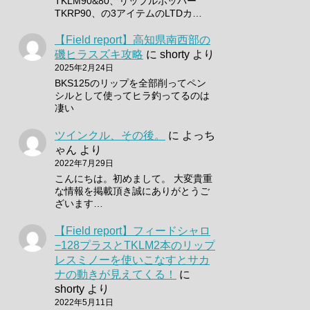
TKLM90&80、リップルポッパー
TKRP90、の3アイテムのLTDカ…
【Field report】高知県南西部の
磯ヒラスズキ攻略
に
shorty
より
2025年2月24日
BKS125のリップを全部削ってペン
シルとして使ってヒラ釣ってるのは
凄い
ツインクル、その後。
に
よっち
ゃん
より
2022年7月29日
こんにちは。初めまして。 大変貴重
な情報を掲載頂き誠にありがとうご
ざいます…
【Field report】フィードシャロ
−128プラスとTKLM2本のリップ
レスミノーを使いこなすとサカ
ナの動きが見えてくる！
に
shorty
より
2022年5月11日