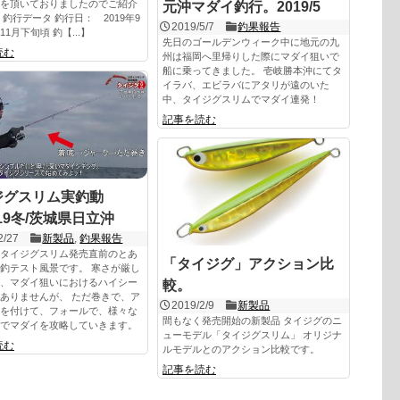
を頂いておりましたのでご紹介
元沖マダイ釣行。2019/5
 釣行データ 釣行日： 2019年9
2019/5/7
釣果報告
1月下旬頃 釣【...】
先日のゴールデンウィーク中に地元の九
読む
州は福岡へ里帰りした際にマダイ狙いで
船に乗ってきました。 壱岐勝本沖にてタ
イラバ、エビラバにアタリが遠のいた
中、タイジグスリムでマダイ連発！
記事を読む
ジグスリム実釣動
019冬/茨城県日立沖
2/27
新製品
,
釣果報告
タイジグスリム発売直前のとあ
「タイジグ」アクション比
釣テスト風景です。 寒さが厳し
、マダイ狙いにおけるハイシー
較。
ありませんが、 ただ巻きで、ア
2019/2/9
新製品
を付けて、フォールで、様々な
間もなく発売開始の新製品 タイジグのニ
でマダイを攻略していきます。
ューモデル「タイジグスリム」 オリジナ
読む
ルモデルとのアクション比較です。
記事を読む