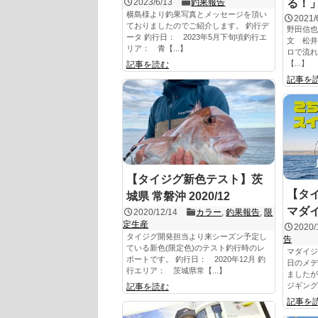
2023/6/13
釣果報告
る！
横島様より釣果写真とメッセージを頂い
2021/
ておりましたのでご紹介します。 釣行デ
野田信也
ータ 釣行日： 2023年5月下旬頃釣行エ
文 松井
リア： 青【...】
ロで流れ
【...】
記事を読む
記事を
【タイジグ新色テスト】茨
【タ
城県 常磐沖 2020/12
マダ
2020/12/14
カラー
,
釣果報告
,
限
定生産
2020/
タイジグ開発担当より来シーズン予定し
告
ている新色(限定色)のテスト釣行時のレ
マダイジ
ポートです。 釣行日： 2020年12月 釣
日のメデ
行エリア： 茨城県常【...】
ましたが
ジギング
記事を読む
記事を