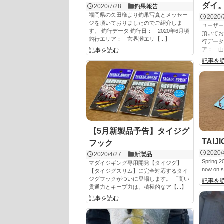
ダイ。2
2020/7/28
釣果報告
福岡県の久田様より釣果写真とメッセー
2020/
ジを頂いておりましたのでご紹介しま
ユーザー
す。 釣行データ 釣行日： 2020年6月頃
頂いてお
釣行エリア： 玄界灘エリ【...】
行データ
ア： 山
記事を読む
記事を
【5月新製品予告】タイジグ
TAIJI
フック
2020/
2020/4/27
新製品
Spring 2
マダイジギング専用開発【タイジグ】
now on 
【タイジグスリム】に完全対応するタイ
ジグフックがついに登場します。 「高い
記事を
貫通力とキープ力は、積極的なア【...】
記事を読む