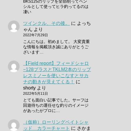
BKS125のリップを全部削ってペン
シルとして使ってヒラ釣ってるのは
凄い
ツインクル、その後。
に
よっち
ゃん
より
2022年7月29日
こんにちは。初めまして。 大変貴重
な情報を掲載頂き誠にありがとうご
ざいます…
【Field report】フィードシャロ
−128プラスとTKLM2本のリップ
レスミノーを使いこなすとサカ
ナの動きが見えてくる！
に
shorty
より
2022年5月11日
とても面白い記事でした。サーフは
回遊待ちの運任せな釣りのイメージ
があったがプロに…
（仮称）ローリングベイトシャ
ッド カラーチャート
に
さかま