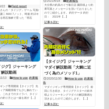
」
2021/6/18
釣果報告
大分県の釣具のイヴ春日店 園田様より釣
6/22
Field report
果写真とメッセージを頂いておりました
さんの「タイジグ」ゲーム 写真/
のでご紹介します。 釣行データ 釣行
謙二 MAX 7ノット、時速 約13キ
日： 2021年【...】
る明石海峡で育った「明石
記事を読む
読む
【タイジグ】ジャーキング
イジグ】ジャーキング
マダイ解説動画「大鯛に近
イ解説動画
づく為のメソッド1」
11/13
How to use
,
釣果報
2020/11/30
How to use
,
釣果報
告
ギング専用開発【タイジグ】 先
マダイジギング専用開発【タイジグ】 前
ィア掲載情報でも少し触れてい
回に引き続き、タイジグテスターの鈴木
、これまでのタイラバ、タイジ
様よりジャーキングマダイの解説動画を
の釣り方とは一線を画す【...】
頂きましたのでご紹介します。【...】
読む
記事を読む