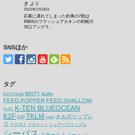
き
より
2022年2月26日
応募に遅れてしまった釣果の7割は
RB55のフラッシュアカキンの利根川
河口アングラ…
SNSほか
タグ
BRITT.
Buffet
BITSTREAM
FEED.POPPER
FEED.SHALLOW
K-TEN BLUEOCEAN
FLITZ.
K2F
TKLM
オルガリップレ
K2R
TKRP
ス
クロダイ
クロナッツ
ショアーズリップル
シーバス
スチールミノー