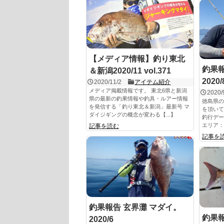
【メディア情報】釣り東北
釣果報
＆新潟2020/11 vol.371
2020/
2020/11/2
アイテム紹介
メディア掲載情報です。 東北6県と新潟
2020/
県の最新の釣果情報や釣具・ルアー情報
徳島県の
を発信する「釣り東北＆新潟」最新号 マ
を頂いて
ダイジギングの概念が変わる【...】
釣行デー
エリア：
記事を読む
記事を
釣果報告 玄界灘 マダイ。
釣果報
2020/6