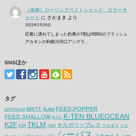
（仮称）ローリングベイトシャッド カラーチ
ャート
に
さかまき
より
2022年2月26日
応募に遅れてしまった釣果の7割はRB55のフラッシュ
アカキンの利根川河口アングラ…
SNSほか
タグ
FEED.POPPER
BRITT.
Buffet
BITSTREAM
K-TEN BLUEOCEAN
FEED.SHALLOW
FLITZ.
K2F
TKLM
オルガリップレス
クロダイ
K2R
クロ
TKRP
シーバス
スチールミノー