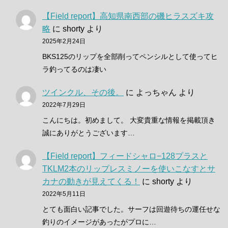
【Field report】高知県南西部の磯ヒラスズキ攻
略
に
shorty
より
2025年2月24日
BKS125のリップを全部削ってペンシルとして使ってヒ
ラ釣ってるのは凄い
ツインクル、その後。
に
よっちゃん
より
2022年7月29日
こんにちは。初めまして。 大変貴重な情報を掲載頂き
誠にありがとうございます…
【Field report】フィードシャロ−128プラスと
TKLM2本のリップレスミノーを使いこなすとサ
カナの動きが見えてくる！
に
shorty
より
2022年5月11日
とても面白い記事でした。サーフは回遊待ちの運任せな
釣りのイメージがあったがプロに…