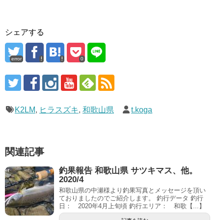
シェアする
error
0
K2LM
,
ヒラスズキ
,
和歌山県
t.koga
関連記事
釣果報告 和歌山県 サツキマス、他。
2020/4
和歌山県の中瀬様より釣果写真とメッセージを頂い
ておりましたのでご紹介します。 釣行データ 釣行
日： 2020年4月上旬頃 釣行エリア： 和歌【...】