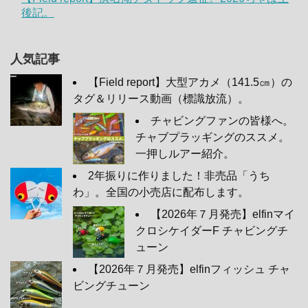
後記。
人気記事
【Field report】大型アカメ（141.5㎝）の
タグ＆リリース動画（標識放流）。
チャビングファンの皆様へ。
チャブプラッギングのススメ。
一押しルアー紹介。
2年振りに作りました！非売品「うち
わ」。全国の小売店に配布します。
【2026年７月発売】elfinマイ
クロシケイダーF チャビングチ
ューン
【2026年７月発売】elfinフィッシュ チャ
ビングチューン