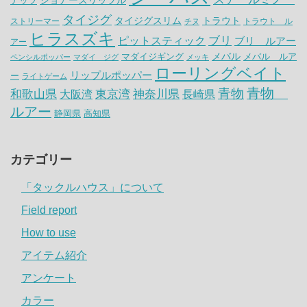
ナッツ
ショアーズリップル
タイジグ
タイジグスリム
トラウト
ストリーマー
トラウト ル
チヌ
ヒラスズキ
ピットスティック
ブリ
ブリ ルアー
アー
メバル
マダイジギング
メバル ルア
ペンシルポッパー
マダイ ジグ
メッキ
ローリングベイト
リップルポッパー
ー
ライトゲーム
青物
青物
神奈川県
和歌山県
大阪湾
東京湾
長崎県
ルアー
静岡県
高知県
カテゴリー
「タックルハウス」について
Field report
How to use
アイテム紹介
アンケート
カラー