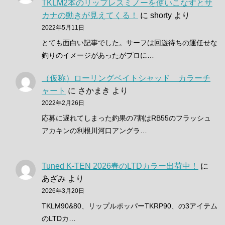
TKLM2本のリップレスミノーを使いこなすとサ
カナの動きが見えてくる！
に
shorty
より
2022年5月11日
とても面白い記事でした。サーフは回遊待ちの運任せな
釣りのイメージがあったがプロに…
（仮称）ローリングベイトシャッド カラーチ
ャート
に
さかまき
より
2022年2月26日
応募に遅れてしまった釣果の7割はRB55のフラッシュ
アカキンの利根川河口アングラ…
Tuned K-TEN 2026春のLTDカラー出荷中！
に
あざみ
より
2026年3月20日
TKLM90&80、リップルポッパーTKRP90、の3アイテム
のLTDカ…