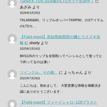
Tuned K-TEN 2026春のLTDカラー出荷中！
に
あざみ
より
2026年3月20日
TKLM90&80、リップルポッパーTKRP90、の3アイテム
のLTDカ…
【Field report】高知県南西部の磯ヒラスズキ攻
略
に
shorty
より
2025年2月24日
BKS125のリップを全部削ってペンシルとして使ってヒ
ラ釣ってるのは凄い
ツインクル、その後。
に
よっちゃん
より
2022年7月29日
こんにちは。初めまして。 大変貴重な情報を掲載頂き
誠にありがとうございます…
【Field report】フィードシャロ−128プラスと