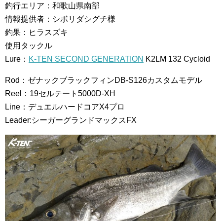
釣行エリア：和歌山県南部
情報提供者：シボリダシグチ様
釣果：ヒラスズキ
使用タックル
Lure：
K-TEN SECOND GENERATION
K2LM 132 Cycloid
Rod：ゼナックブラックフィンDB-S126カスタムモデル
Reel：19セルテート5000D-XH
Line：デュエルハードコアX4プロ
Leader:シーガーグランドマックスFX