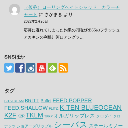
（仮称）ローリングベイトシャッド カラーチ
ャート
に
さかまき
より
2022年2月26日
応募に遅れてしまった釣果の7割はRB55のフラッシュ
アカキンの利根川河口アングラ…
SNSほか
タグ
FEED.POPPER
BRITT.
Buffet
BITSTREAM
K-TEN BLUEOCEAN
FEED.SHALLOW
FLITZ.
K2F
TKLM
オルガリップレス
クロダイ
K2R
クロ
TKRP
シーバス
スチールミノー
ナッツ
ショアーズリップル