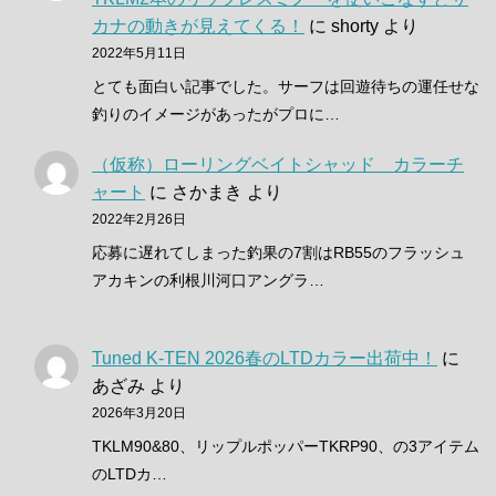
カナの動きが見えてくる！
に
shorty
より
2022年5月11日
とても面白い記事でした。サーフは回遊待ちの運任せな
釣りのイメージがあったがプロに…
（仮称）ローリングベイトシャッド カラーチ
ャート
に
さかまき
より
2022年2月26日
応募に遅れてしまった釣果の7割はRB55のフラッシュ
アカキンの利根川河口アングラ…
Tuned K-TEN 2026春のLTDカラー出荷中！
に
あざみ
より
2026年3月20日
TKLM90&80、リップルポッパーTKRP90、の3アイテム
のLTDカ…