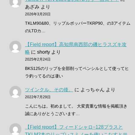
あざみ
より
2026年3月20日
TKLM90&80、リップルポッパーTKRP90、の3アイテム
のLTDカ…
【Field report】高知県南西部の磯ヒラスズキ攻
略
に
shorty
より
2025年2月24日
BKS125のリップを全部削ってペンシルとして使ってヒ
ラ釣ってるのは凄い
ツインクル、その後。
に
よっちゃん
より
2022年7月29日
こんにちは。初めまして。 大変貴重な情報を掲載頂き
誠にありがとうございます…
【Field report】フィードシャロ−128プラスと
TKLM2本のリップレスミノーを使いこなすとサ