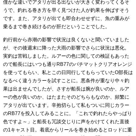
僅かな違いでアタリが出る出ないが大きく変わってくるそ
うで、釣れる巻き方を早く見つけた人が釣果を伸ばすそう
です。また、アタリが出ても即合わせせずに、魚の重みが
乗るまで巻き続けるのが肝だということでした。
釣行前から赤潮の影響で状況は良くないと聞いていました
が、その後週末に降った大雨の影響でさらに状況は悪化。
実釣は苦戦しました。ルアーの色に関しての検証もあった
ので船長にはいつも通りRB77のバチマットクリアオレンジ
を使ってもらい、私とこの日同行してもらっていたO部長は
なるべく違うカラーを試すことに。悪条件が重なり中々釣
果は出ませんでしたが、さすが船長は腕が良いのか、ルア
ーの色が良いのか、はたまたそのどちらもなのか、頻繁に
アタリが出ています。辛抱切らして私もついに同じカラー
のRB77を投入してみることに。「これで釣れたらやっぱり
色ですよ～」と船長も冗談交じりに声をかけてくれた直後
の1キャスト目。着底からリールを巻き始めるとロッドに重