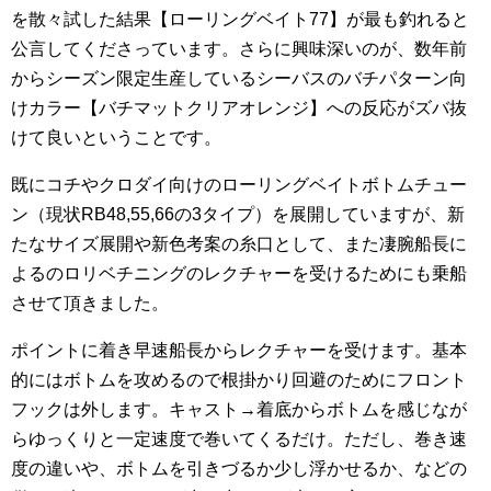
を散々試した結果【ローリングベイト77】が最も釣れると
公言してくださっています。さらに興味深いのが、数年前
からシーズン限定生産しているシーバスのバチパターン向
けカラー【バチマットクリアオレンジ】への反応がズバ抜
けて良いということです。
既にコチやクロダイ向けのローリングベイトボトムチュー
ン（現状RB48,55,66の3タイプ）を展開していますが、新
たなサイズ展開や新色考案の糸口として、また凄腕船長に
よるのロリベチニングのレクチャーを受けるためにも乗船
させて頂きました。
ポイントに着き早速船長からレクチャーを受けます。基本
的にはボトムを攻めるので根掛かり回避のためにフロント
フックは外します。キャスト→着底からボトムを感じなが
らゆっくりと一定速度で巻いてくるだけ。ただし、巻き速
度の違いや、ボトムを引きづるか少し浮かせるか、などの