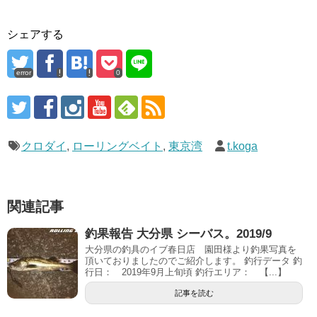
シェアする
error
0
クロダイ
,
ローリングベイト
,
東京湾
t.koga
関連記事
釣果報告 大分県 シーバス。2019/9
大分県の釣具のイブ春日店 園田様より釣果写真を
頂いておりましたのでご紹介します。 釣行データ 釣
行日： 2019年9月上旬頃 釣行エリア： 【...】
記事を読む