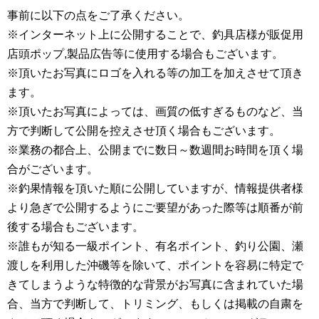
事前に以下の点をご了承ください。
※インターネット上に公開することで、釣具店様が販促用
店頭ポップ,製品広告等に使用する場合もございます。
※頂いたお写真にロゴを入れる等の加工を加えさせて頂き
ます。
※頂いたお写真によっては、画質の低すぎるものなど、当
方で判断して公開を控えさせ頂く場合もございます。
※業務の都合上、公開までに数日～数週間お時間を頂く場
合がございます。
※釣果情報を頂いた順に公開していますが、情報提供者様
より急ぎで公開するようにご要望があった際等は順番が前
後する場合もございます。
※誰もが知る一級ポイント、有名ポイント、釣り公園、瀬
渡しを利用した沖磯等を除いて、ポイントを容易に特定で
きてしまうような特徴的な背景がお写真に含まれていた場
合、当方で判断して、トリミング、もしくは掲載の自粛を