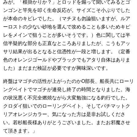
みが。「根掛かりか？」とロッドを煽って聞いてみるとゴ
ンゴンと竿先を叩く生命反応が。サイズこそ小ぶりでした
が本命のキビレでした。（マチヌも勿論狙いますが、ルア
ーロストの少ない砂地を選んで攻めることも多いためキビ
レをメインで狙うことが多いそうです。）色に関しては半
信半疑的な部分も正直なところありましたが、こうもアッ
サリ結果が出るとなると信憑性が一段と増します。（定番
色のオレンジゴールドやブラックでもアタリ自体はありま
した）まだまだ検証が必要ですが興味深いです。
終盤はマゴチの活性が上がったのかO部長、船長共にローリ
ングベイトでマゴチが連発し終了の時間となりました。海
の状況悪く不完全燃焼ながら大変勉強になる釣行でした。
クロダイ狙いでのローリングベイト、そしてバチマットク
リアオレンジカラー、気になった方は是非お試しくださ
い。若杉船長様ありがとうございました。またお邪魔させ
て頂きます。」