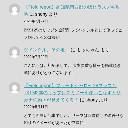
【Field report】高知県南西部の磯ヒラスズキ攻
略
に
shorty
より
2025年2月24日
BKS125のリップを全部削ってペンシルとして使ってヒ
ラ釣ってるのは凄い
ツインクル、その後。
に
よっちゃん
より
2022年7月29日
こんにちは。初めまして。 大変貴重な情報を掲載頂き
誠にありがとうございます…
【Field report】フィードシャロ−128プラスと
TKLM2本のリップレスミノーを使いこなすとサ
カナの動きが見えてくる！
に
shorty
より
2022年5月11日
とても面白い記事でした。サーフは回遊待ちの運任せな
釣りのイメージがあったがプロに…