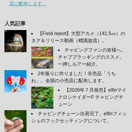
店に配布します。
人気記事
【Field report】大型アカメ（141.5㎝）の
タグ＆リリース動画（標識放流）。
チャビングファンの皆様へ。
チャブプラッギングのススメ。
一押しルアー紹介。
2年振りに作りました！非売品「うち
わ」。全国の小売店に配布します。
【2026年７月発売】elfinマイ
クロシケイダーF チャビングチ
ューン
チャビングチューン出荷完了。elfinフィッ
シュのフックセッティングについて。