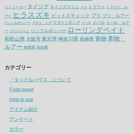
タイジグ
タイジグスリム
トラウト
ストリーマー
トラウト ル
チヌ
ヒラスズキ
ピットスティック
ブリ
ブリ ルアー
アー
メバル
マダイジギング
メバル ルア
ペンシルポッパー
マダイ ジグ
メッキ
ローリングベイト
リップルポッパー
ー
ライトゲーム
青物
青物
神奈川県
和歌山県
大阪湾
東京湾
長崎県
ルアー
静岡県
高知県
カテゴリー
「タックルハウス」について
Field report
How to use
アイテム紹介
アンケート
カラー