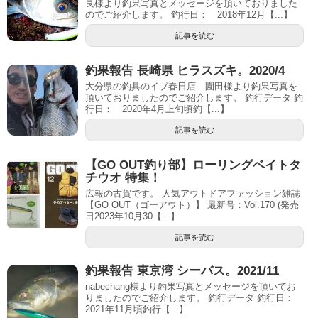
良様より釣果写真とメッセージを頂いておりました
のでご紹介します。 釣行日： 2018年12月【...】
記事を読む
釣果報告 長崎県 ヒラスズキ。2020/4
大分県の釣具のイブ春日店 園田様より釣果写真を
頂いておりましたのでご紹介します。 釣行データ 釣
行日： 2020年4月上旬頃釣【...】
記事を読む
【GO OUT釣り部】ローリングベイトタ
チウオ 特集！
広報の古賀です。 人気アウトドアファッション雑誌
【GO OUT（ゴーアウト）】 最新号：Vol.170 (発売
日2023年10月30【...】
記事を読む
釣果報告 東京湾 シーバス。2021/11
nabechang様より釣果写真とメッセージを頂いてお
りましたのでご紹介します。 釣行データ 釣行日：
2021年11月頃釣行【...】