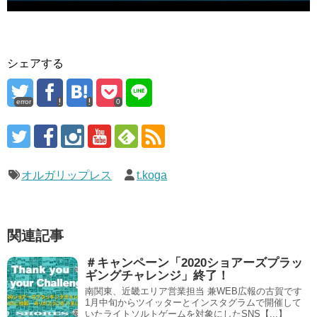
シェアする
error
0
オルガリップレス
t.koga
関連記事
＃キャンペーン「2020ショアーズプラッ
ギングチャレンジ」終了！
南関東、近畿エリア営業担当 兼WEB広報の古賀です
1月中旬からツイッターとインスタグラムで開催して
いたライトソルトゲームを対象にしたSNS【...】