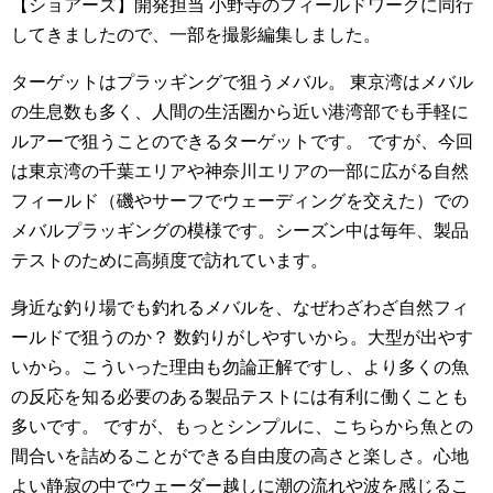
【ショアーズ】開発担当 小野寺のフィールドワークに同行
してきましたので、一部を撮影編集しました。
ターゲットはプラッギングで狙うメバル。 東京湾はメバル
の生息数も多く、人間の生活圏から近い港湾部でも手軽に
ルアーで狙うことのできるターゲットです。 ですが、今回
は東京湾の千葉エリアや神奈川エリアの一部に広がる自然
フィールド（磯やサーフでウェーディングを交えた）での
メバルプラッギングの模様です。シーズン中は毎年、製品
テストのために高頻度で訪れています。
身近な釣り場でも釣れるメバルを、なぜわざわざ自然フィ
ールドで狙うのか？ 数釣りがしやすいから。大型が出やす
いから。こういった理由も勿論正解ですし、より多くの魚
の反応を知る必要のある製品テストには有利に働くことも
多いです。 ですが、もっとシンプルに、こちらから魚との
間合いを詰めることができる自由度の高さと楽しさ。心地
よい静寂の中でウェーダー越しに潮の流れや波を感じるこ