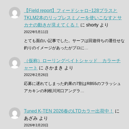
【Field report】フィードシャロ−128プラスと
TKLM2本のリップレスミノーを使いこなすとサ
カナの動きが見えてくる！
に
shorty
より
2022年5月11日
とても面白い記事でした。サーフは回遊待ちの運任せな
釣りのイメージがあったがプロに…
（仮称）ローリングベイトシャッド カラーチ
ャート
に
さかまき
より
2022年2月26日
応募に遅れてしまった釣果の7割はRB55のフラッシュ
アカキンの利根川河口アングラ…
Tuned K-TEN 2026春のLTDカラー出荷中！
に
あざみ
より
2026年3月20日