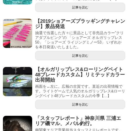
記事を読む
【2019ショアーズプラッギングチャレン
ジ】景品発送
抽選で当選した方々に景品として非売品カラー”クリ
アダブルピンク”の 「ショアーズ オルガリップレス
50」「ショアーズ ライジングミノー53」 いずれか
を本日発送いたしました。
記事を読む
【オルガリップレス&ローリングベイト
48ブレードカスタム】リミテッドカラー
出荷開始
画面を←左に。広報の古賀です。直近の出荷情報で
す。ライトゲームで人気のオルガリップレス&ローリ
ングベイト48ブレードカスタムの今季【...】
記事を読む
「スタッフレポート」神奈川県 三浦エ
リア磯マル、メバル釣行。
南関東エリア営業担当スタッフよりレポートです。