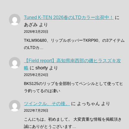
Tuned K-TEN 2026春のLTDカラー出荷中！
に
あざみ
より
2026年3月20日
TKLM90&80、リップルポッパーTKRP90、の3アイテム
のLTDカ…
【Field report】高知県南西部の磯ヒラスズキ攻
略
に
shorty
より
2025年2月24日
BKS125のリップを全部削ってペンシルとして使ってヒ
ラ釣ってるのは凄い
ツインクル、その後。
に
よっちゃん
より
2022年7月29日
こんにちは。初めまして。 大変貴重な情報を掲載頂き
誠にありがとうございます…