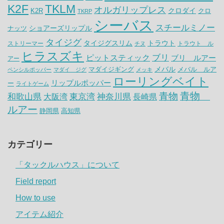
K2F
TKLM
オルガリップレス
クロダイ
K2R
クロ
TKRP
シーバス
スチールミノー
ナッツ
ショアーズリップル
タイジグ
タイジグスリム
トラウト
ストリーマー
トラウト ル
チヌ
ヒラスズキ
ピットスティック
ブリ
ブリ ルアー
アー
メバル
マダイジギング
メバル ルア
ペンシルポッパー
マダイ ジグ
メッキ
ローリングベイト
リップルポッパー
ー
ライトゲーム
青物
青物
神奈川県
和歌山県
大阪湾
東京湾
長崎県
ルアー
静岡県
高知県
カテゴリー
「タックルハウス」について
Field report
How to use
アイテム紹介