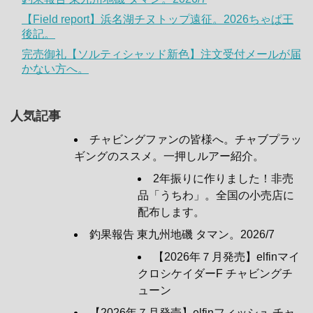
【Field report】浜名湖チヌトップ遠征。2026ちゃぱ王
後記。
完売御礼【ソルティシャッド新色】注文受付メールが届
かない方へ。
人気記事
チャビングファンの皆様へ。チャブプラッ
ギングのススメ。一押しルアー紹介。
2年振りに作りました！非売
品「うちわ」。全国の小売店に
配布します。
釣果報告 東九州地磯 タマン。2026/7
【2026年７月発売】elfinマイ
クロシケイダーF チャビングチ
ューン
【2026年７月発売】elfinフィッシュ チャ