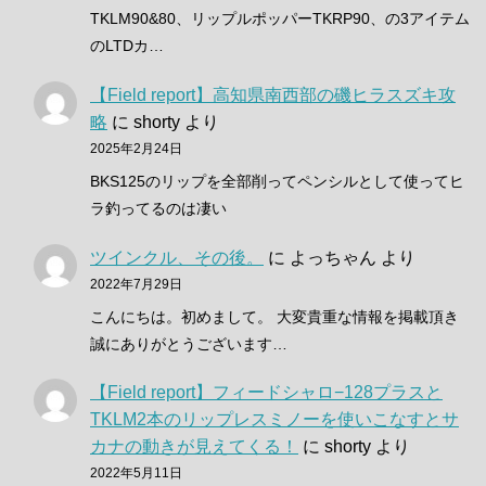
TKLM90&80、リップルポッパーTKRP90、の3アイテム
のLTDカ…
【Field report】高知県南西部の磯ヒラスズキ攻
略
に
shorty
より
2025年2月24日
BKS125のリップを全部削ってペンシルとして使ってヒ
ラ釣ってるのは凄い
ツインクル、その後。
に
よっちゃん
より
2022年7月29日
こんにちは。初めまして。 大変貴重な情報を掲載頂き
誠にありがとうございます…
【Field report】フィードシャロ−128プラスと
TKLM2本のリップレスミノーを使いこなすとサ
カナの動きが見えてくる！
に
shorty
より
2022年5月11日