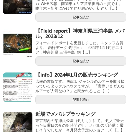
↓↓ WEB広報、南関東エリア営業担当の古賀です。
昨年末～新年にかけて釣り納めや、初釣り【...】
記事を読む
【Field report】神奈川県三浦半島 メバ
ル。2023/12
フィールドレポートを更新しました。スタッフ古賀
より。 釣行データ 釣行日： 2023年12月釣行エリ
ア：神奈川県 三浦半島 釣【...】
記事を読む
【info】2024年1月の販売ランキング
広報の古賀です。 幅広いジャンルのルアーを取り扱
っているタックルハウスですが、 「実際いまどんな
ルアーが人気なの？」と聞かれること【...】
記事を読む
近場でメバルプラッキング
東京都内の某海浜公園（釣り可）にて。 釣人で賑わ
った日曜日の夜の短時間釣行、メバルの反応薄く厳
しそうでしたが、今月発売予定のショアーズ 【...】