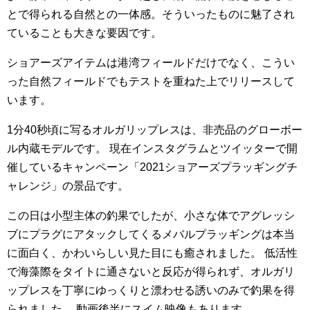
とで得られる自然との一体感。そういったものに魅了され
ていることも大きな要因です。
ショアーズアイテムは港湾フィールドだけでなく、こうい
った自然フィールドでもテストを重ねた上でリリースして
います。
1分40秒頃に写るオルガリップレスは、非売品のグローボー
ル内蔵モデルです。 現在インスタグラムとツイッターで開
催しているキャンペーン「2021ショアーズプラッギングチ
ャレンジ」の景品です。
この日は小型主体の釣果でしたが、小さな体でアグレッシ
ブにプラグにアタックしてくるメバルプラッギングは本当
に面白く、かわいらしい見た目にも癒されました。 低活性
で海藻際をタイトに通さないと反応が得られず、オルガリ
ップレスを丁寧にゆっくりと漂わせる誘いのみで釣果を得
られました。 動画後半にスイム映像もあります。