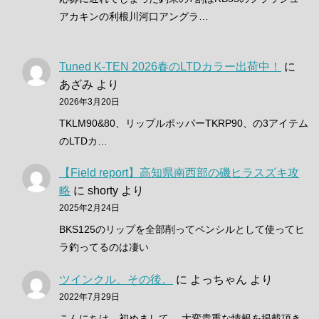
アカキンの利根川河口アングラ…
Tuned K-TEN 2026春のLTDカラー出荷中！
に
あざみ
より
2026年3月20日
TKLM90&80、リップルポッパーTKRP90、の3アイテム
のLTDカ…
【Field report】高知県南西部の磯ヒラスズキ攻
略
に
shorty
より
2025年2月24日
BKS125のリップを全部削ってペンシルとして使ってヒ
ラ釣ってるのは凄い
ツインクル、その後。
に
よっちゃん
より
2022年7月29日
こんにちは。初めまして。 大変貴重な情報を掲載頂き