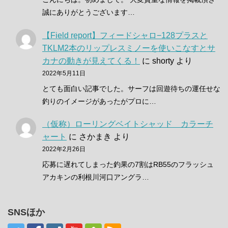
誠にありがとうございます…
【Field report】フィードシャロ−128プラスと
TKLM2本のリップレスミノーを使いこなすとサ
カナの動きが見えてくる！
に
shorty
より
2022年5月11日
とても面白い記事でした。サーフは回遊待ちの運任せな
釣りのイメージがあったがプロに…
（仮称）ローリングベイトシャッド カラーチ
ャート
に
さかまき
より
2022年2月26日
応募に遅れてしまった釣果の7割はRB55のフラッシュ
アカキンの利根川河口アングラ…
SNSほか