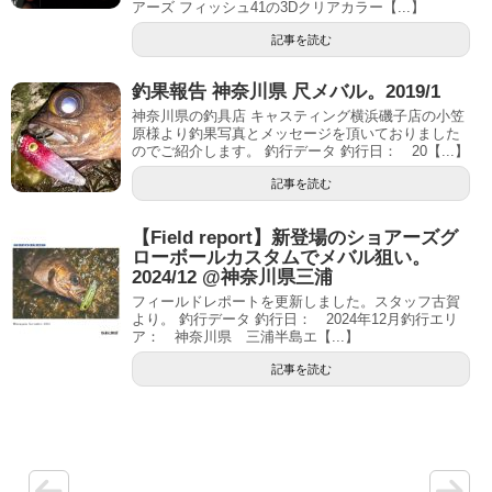
アーズ フィッシュ41の3Dクリアカラー【...】
記事を読む
釣果報告 神奈川県 尺メバル。2019/1
神奈川県の釣具店 キャスティング横浜磯子店の小笠
原様より釣果写真とメッセージを頂いておりました
のでご紹介します。 釣行データ 釣行日： 20【...】
記事を読む
【Field report】新登場のショアーズグ
ローボールカスタムでメバル狙い。
2024/12 @神奈川県三浦
フィールドレポートを更新しました。スタッフ古賀
より。 釣行データ 釣行日： 2024年12月釣行エリ
ア： 神奈川県 三浦半島エ【...】
記事を読む