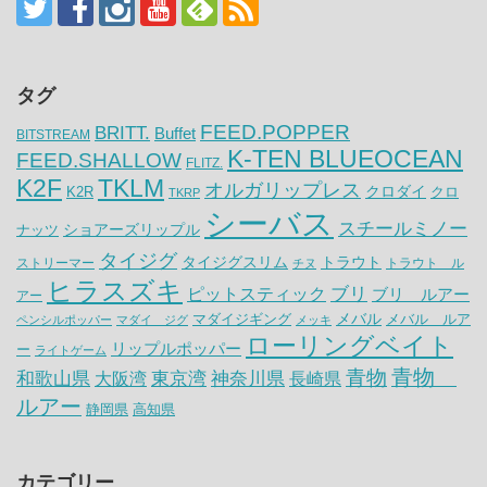
タグ
FEED.POPPER
BRITT.
Buffet
BITSTREAM
K-TEN BLUEOCEAN
FEED.SHALLOW
FLITZ.
K2F
TKLM
オルガリップレス
クロダイ
K2R
クロ
TKRP
シーバス
スチールミノー
ナッツ
ショアーズリップル
タイジグ
タイジグスリム
トラウト
ストリーマー
トラウト ル
チヌ
ヒラスズキ
ピットスティック
ブリ
ブリ ルアー
アー
メバル
マダイジギング
メバル ルア
ペンシルポッパー
マダイ ジグ
メッキ
ローリングベイト
リップルポッパー
ー
ライトゲーム
青物
青物
神奈川県
和歌山県
大阪湾
東京湾
長崎県
ルアー
静岡県
高知県
カテゴリー