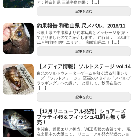
ア：神奈川県 三浦半島釣果：【...】
記事を読む
釣果報告 和歌山県 尺メバル。2018/11
和歌山県の中瀬様より釣果写真とメッセージを頂い
ておりましたのでご紹介します。 釣行日： 2018年
11月初旬頃 釣行エリア： 和歌山県エリ【...】
記事を読む
【メディア情報】ソルトステージ vol.14
東北のソルトウォーターゲームを熱く語る別冊シリ
ーズ 「ソルトステージ」 至福のスタイル「メバルプ
ラッギング」への誘い。 と題して、秋田在住の
【...】
記事を読む
【12月リニューアル発売】ショアーズ
プラティ45＆フィッシュ41間も無く発
売！
南関東、近畿エリア担当、WEB広報の古賀です。 現
在出張中の大阪にて。 リニューアル発売間近のショ