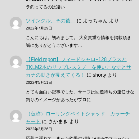
ラ釣ってるのは凄い
ツインクル、その後。
に
よっちゃん
より
2022年7月29日
こんにちは。初めまして。 大変貴重な情報を掲載頂き
誠にありがとうございます…
【Field report】フィードシャロ−128プラスと
TKLM2本のリップレスミノーを使いこなすとサ
カナの動きが見えてくる！
に
shorty
より
2022年5月11日
とても面白い記事でした。サーフは回遊待ちの運任せな
釣りのイメージがあったがプロに…
（仮称）ローリングベイトシャッド カラーチ
ャート
に
さかまき
より
2022年2月26日
応募に遅れてしまった釣果の7割はRB55のフラッシュ