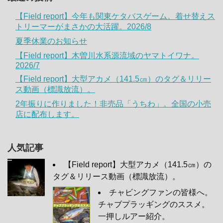
【Field report】今年も関東ケタバスゲーム。着せ替えス
トリーマーがまさかの大活躍。2026/8
夏季休業のお知らせ
【Field report】木曽川水系源流域のヤマトイワナ。
2026/7
【Field report】大型アカメ（141.5㎝）のタグ＆リリー
ス動画（標識放流）。
2年振りに作りました！非売品「うちわ」。全国の小売
店に配布します。
人気記事
【Field report】大型アカメ（141.5㎝）の
タグ＆リリース動画（標識放流）。
チャビングファンの皆様へ。
チャブプラッギングのススメ。
一押しルアー紹介。