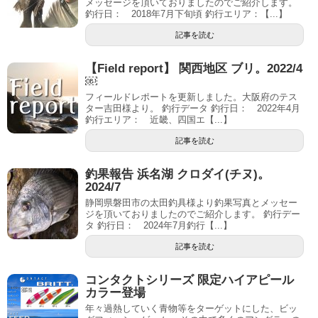
メッセージを頂いておりましたのでご紹介します。
釣行日： 2018年7月下旬頃 釣行エリア：【...】
記事を読む
【Field report】 関西地区 ブリ。2022/4
￼
フィールドレポートを更新しました。大阪府のテス
ター吉田様より。 釣行データ 釣行日： 2022年4月
釣行エリア： 近畿、四国エ【...】
記事を読む
釣果報告 浜名湖 クロダイ(チヌ)。
2024/7
静岡県磐田市の太田釣具様より釣果写真とメッセー
ジを頂いておりましたのでご紹介します。 釣行デー
タ 釣行日： 2024年7月釣行【...】
記事を読む
コンタクトシリーズ 限定ハイアピール
カラー登場
年々過熱していく青物等をターゲットにした、ビッ