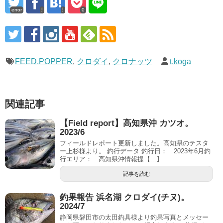
error
0
FEED.POPPER
,
クロダイ
,
クロナッツ
t.koga
関連記事
【Field report】高知県沖 カツオ。
2023/6
フィールドレポート更新しました。高知県のテスタ
ー上杉様より。 釣行データ 釣行日： 2023年6月釣
行エリア： 高知県沖情報提【...】
記事を読む
釣果報告 浜名湖 クロダイ(チヌ)。
2024/7
静岡県磐田市の太田釣具様より釣果写真とメッセー