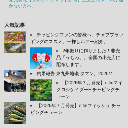
かない方へ。
人気記事
チャビングファンの皆様へ。チャブプラッ
ギングのススメ。一押しルアー紹介。
2年振りに作りました！非売
品「うちわ」。全国の小売店に
配布します。
釣果報告 東九州地磯 タマン。2026/7
【2026年７月発売】elfinマイ
クロシケイダーF チャビングチ
ューン
【2026年７月発売】elfinフィッシュ チャ
ビングチューン