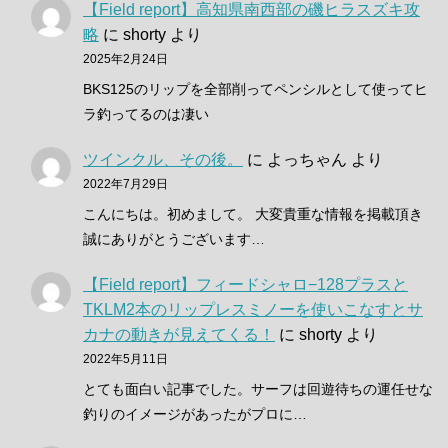
【Field report】高知県南西部の磯ヒラスズキ攻
略
に
shorty
より
2025年2月24日
BKS125のリップを全部削ってペンシルとして使ってヒ
ラ釣ってるのは凄い
ツインクル、その後。
に
よっちゃん
より
2022年7月29日
こんにちは。初めまして。 大変貴重な情報を掲載頂き
誠にありがとうございます…
【Field report】フィードシャロ−128プラスと
TKLM2本のリップレスミノーを使いこなすとサ
カナの動きが見えてくる！
に
shorty
より
2022年5月11日
とても面白い記事でした。サーフは回遊待ちの運任せな
釣りのイメージがあったがプロに…