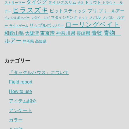
タイジグ
タイジグスリム
トラウト
ストリーマー
トラウト ル
チヌ
ヒラスズキ
ピットスティック
ブリ
ブリ ルアー
アー
メバル
マダイジギング
メバル ルア
ペンシルポッパー
マダイ ジグ
メッキ
ローリングベイト
リップルポッパー
ー
ライトゲーム
青物
青物
神奈川県
和歌山県
大阪湾
東京湾
長崎県
ルアー
静岡県
高知県
カテゴリー
「タックルハウス」について
Field report
How to use
アイテム紹介
アンケート
カラー