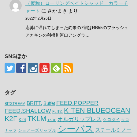
（仮称）ローリングベイトシャッド カラーチ
ャート
に
さかまき
より
2022年2月26日
応募に遅れてしまった釣果の7割はRB55のフラッシュ
アカキンの利根川河口アングラ…
SNSほか
タグ
FEED.POPPER
BRITT.
Buffet
BITSTREAM
K-TEN BLUEOCEAN
FEED.SHALLOW
FLITZ.
K2F
TKLM
オルガリップレス
クロダイ
K2R
クロ
TKRP
シーバス
スチールミノー
ナッツ
ショアーズリップル