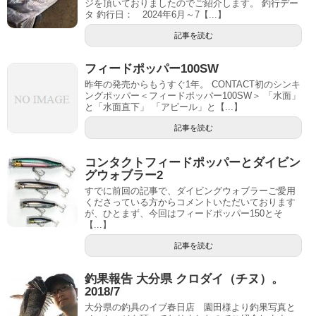
ジを頂いておりましたのでご紹介します。 釣行デー
タ 釣行日： 2024年6月～7【...】
記事を読む
フィードポッパー100SW
昨年の発売からもうすぐ1年。 CONTACT初のシンキ
ングポッパー＜フィードポッパー100SW＞ 「水面」
と「水面直下」 「アピール」と【...】
記事を読む
コンタクトフィードポッパーとダイビン
グウォブラー2
すでに前回の記事で、ダイビングウォブラーご愛用
くださっている方からコメントいただいております
が、ひとまず、今回はフィードポッパー150とそ
【...】
記事を読む
釣果報告 大分県 クロダイ（チヌ）。
2018/7
大分県の釣具のイブ春日店 園田様より釣果写真と