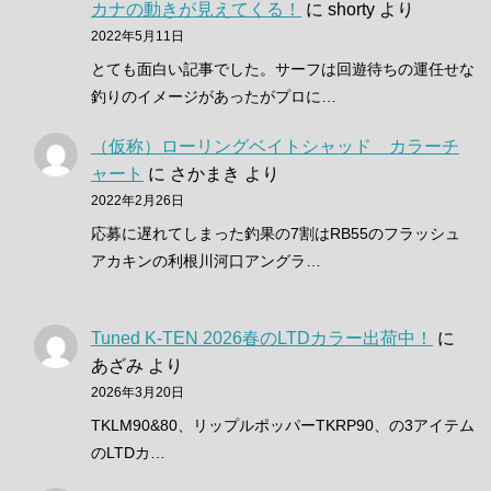
カナの動きが見えてくる！
に
shorty
より
2022年5月11日
とても面白い記事でした。サーフは回遊待ちの運任せな
釣りのイメージがあったがプロに…
（仮称）ローリングベイトシャッド カラーチ
ャート
に
さかまき
より
2022年2月26日
応募に遅れてしまった釣果の7割はRB55のフラッシュ
アカキンの利根川河口アングラ…
Tuned K-TEN 2026春のLTDカラー出荷中！
に
あざみ
より
2026年3月20日
TKLM90&80、リップルポッパーTKRP90、の3アイテム
のLTDカ…