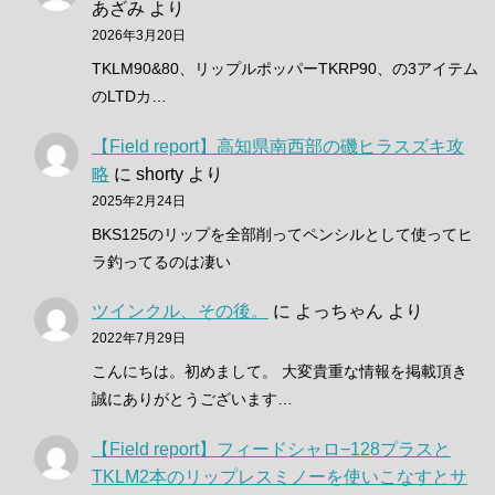
あざみ
より
2026年3月20日
TKLM90&80、リップルポッパーTKRP90、の3アイテム
のLTDカ…
【Field report】高知県南西部の磯ヒラスズキ攻
略
に
shorty
より
2025年2月24日
BKS125のリップを全部削ってペンシルとして使ってヒ
ラ釣ってるのは凄い
ツインクル、その後。
に
よっちゃん
より
2022年7月29日
こんにちは。初めまして。 大変貴重な情報を掲載頂き
誠にありがとうございます…
【Field report】フィードシャロ−128プラスと
TKLM2本のリップレスミノーを使いこなすとサ