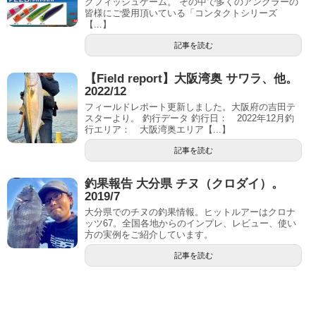
グフィッシュゲーム。 その中で多くのアングラーの
皆様にご愛用頂いている「コンタクトシリーズ
【...】
記事を読む
【Field report】大阪湾奥 サワラ、他。
2022/12
フィールドレポート更新しました。大阪府の吉田テ
スターより。 釣行データ 釣行日： 2022年12月釣
行エリア： 大阪湾奥エリア【...】
記事を読む
釣果報告 大分県 チヌ（クロダイ）。
2019/7
大分県でのチヌの釣果情報。ヒットルアーはクロナ
ッツ67。全国各地からのインプレ、レビュー、使い
方の実例をご紹介しています。
記事を読む