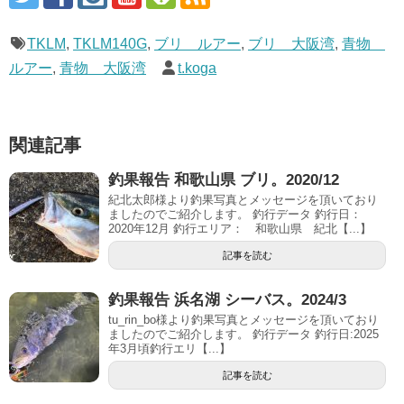
TKLM
,
TKLM140G
,
ブリ ルアー
,
ブリ 大阪湾
,
青物
ルアー
,
青物 大阪湾
t.koga
関連記事
釣果報告 和歌山県 ブリ。2020/12
紀北太郎様より釣果写真とメッセージを頂いており
ましたのでご紹介します。 釣行データ 釣行日：
2020年12月 釣行エリア： 和歌山県 紀北【...】
記事を読む
釣果報告 浜名湖 シーバス。2024/3
tu_rin_bo様より釣果写真とメッセージを頂いており
ましたのでご紹介します。 釣行データ 釣行日:2025
年3月頃釣行エリ【...】
記事を読む