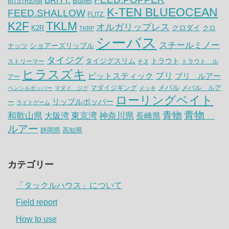
BRITT.
Buffet
BITSTREAM
K-TEN BLUEOCEAN
FEED.SHALLOW
FLITZ.
K2F
TKLM
オルガリップレス
クロダイ
K2R
クロ
TKRP
シーバス
スチールミノー
ナッツ
ショアーズリップル
タイジグ
タイジグスリム
トラウト
ストリーマー
トラウト ル
チヌ
ヒラスズキ
ピットスティック
ブリ
ブリ ルアー
アー
メバル
マダイジギング
メバル ルア
ペンシルポッパー
マダイ ジグ
メッキ
ローリングベイト
リップルポッパー
ー
ライトゲーム
青物
青物
神奈川県
和歌山県
大阪湾
東京湾
長崎県
ルアー
静岡県
高知県
カテゴリー
「タックルハウス」について
Field report
How to use