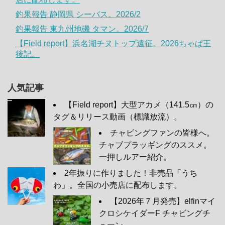
釣果報告 静岡県 シーバス。2026/2
釣果報告 東九州地磯 タマン。2026/7
【Field report】浜名湖チヌトップ遠征。2026ちゃぱ王
後記。
人気記事
【Field report】大型アカメ（141.5㎝）の
タグ＆リリース動画（標識放流）。
チャビングファンの皆様へ。
チャブプラッギングのススメ。
一押しルアー紹介。
2年振りに作りました！非売品「うち
わ」。全国の小売店に配布します。
【2026年７月発売】elfinマイ
クロシケイダーF チャビングチ