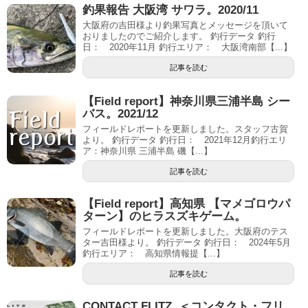
釣果報告 大阪湾 サワラ。2020/11
大阪府の吉田様より釣果写真とメッセージを頂いて
おりましたのでご紹介します。 釣行データ 釣行
日： 2020年11月 釣行エリア： 大阪湾南部【...】
記事を読む
【Field report】神奈川県三浦半島 シー
バス。2021/12
フィールドレポートを更新しました。スタッフ古賀
より。 釣行データ 釣行日： 2021年12月釣行エリ
ア：神奈川県 三浦半島 磯【...】
記事を読む
【Field report】高知県 【マメゴロウパ
ターン】のヒラスズキゲーム。
フィールドレポートを更新しました。大阪府のテス
ター吉田様より。 釣行データ 釣行日： 2024年5月
釣行エリア： 高知県情報提【...】
記事を読む
CONTACT FLITZ. ＜コンタクト・フリ