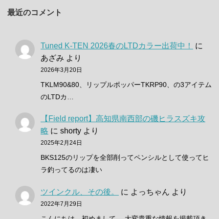
最近のコメント
Tuned K-TEN 2026春のLTDカラー出荷中！
に
あざみ
より
2026年3月20日
TKLM90&80、リップルポッパーTKRP90、の3アイテム
のLTDカ…
【Field report】高知県南西部の磯ヒラスズキ攻
略
に
shorty
より
2025年2月24日
BKS125のリップを全部削ってペンシルとして使ってヒ
ラ釣ってるのは凄い
ツインクル、その後。
に
よっちゃん
より
2022年7月29日
こんにちは。初めまして。 大変貴重な情報を掲載頂き