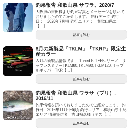
釣果報告 和歌山県 サワラ。2020/7
大阪府の吉田様より釣果写真とメッセージを頂いて
おりましたのでご紹介します。 釣行データ 釣行
日： 2020年7月頃 釣行エリア： 和歌山県エ
【...】
記事を読む
8月の新製品「TKLM」「TKRP」限定生
産カラー
８月の新製品情報です。 Tuned K-TENシリーズ、リ
ップレスミノーTKLM80,TKLM90,TKLM120,リップ
ルポッパーTKR【...】
記事を読む
釣果報告 和歌山県 ワラサ（ブリ）。
2016/11
釣果情報を頂いておりましたのでご紹介します。 釣
行日 2016年11月中旬頃 釣行エリア 和歌山県中紀
エリア 情報提供者 吉田裕彦様（テス【...】
記事を読む