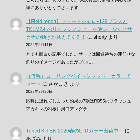
誠にありがとうございます…
【Field report】フィードシャロ−128プラスと
TKLM2本のリップレスミノーを使いこなすとサ
カナの動きが見えてくる！
に
shorty
より
2022年5月11日
とても面白い記事でした。サーフは回遊待ちの運任せな
釣りのイメージがあったがプロに…
（仮称）ローリングベイトシャッド カラーチ
ャート
に
さかまき
より
2022年2月26日
応募に遅れてしまった釣果の7割はRB55のフラッシュ
アカキンの利根川河口アングラ…
Tuned K-TEN 2026春のLTDカラー出荷中！
に
あざみ
より