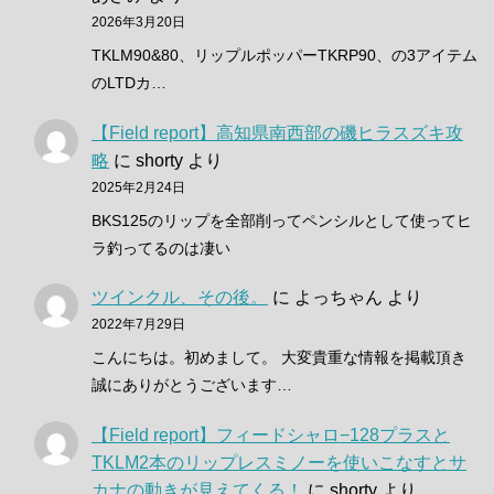
2026年3月20日
TKLM90&80、リップルポッパーTKRP90、の3アイテム
のLTDカ…
【Field report】高知県南西部の磯ヒラスズキ攻
略
に
shorty
より
2025年2月24日
BKS125のリップを全部削ってペンシルとして使ってヒ
ラ釣ってるのは凄い
ツインクル、その後。
に
よっちゃん
より
2022年7月29日
こんにちは。初めまして。 大変貴重な情報を掲載頂き
誠にありがとうございます…
【Field report】フィードシャロ−128プラスと
TKLM2本のリップレスミノーを使いこなすとサ
カナの動きが見えてくる！
に
shorty
より