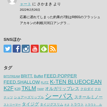
ャート
に
さかまき
より
2022年2月26日
応募に遅れてしまった釣果の7割はRB55のフラッシュ
アカキンの利根川河口アングラ…
SNSほか
タグ
FEED.POPPER
BRITT.
Buffet
BITSTREAM
K-TEN BLUEOCEAN
FEED.SHALLOW
FLITZ.
K2F
TKLM
オルガリップレス
クロダイ
K2R
クロ
TKRP
シーバス
スチールミノー
ナッツ
ショアーズリップル
タイジグ
タイジグスリム
トラウト
ストリーマー
トラウト ル
チヌ