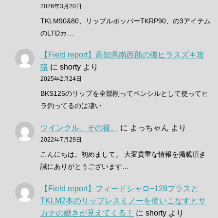
2026年3月20日
TKLM90&80、リップルポッパーTKRP90、の3アイテム
のLTDカ…
【Field report】高知県南西部の磯ヒラスズキ攻
略
に
shorty
より
2025年2月24日
BKS125のリップを全部削ってペンシルとして使ってヒ
ラ釣ってるのは凄い
ツインクル、その後。
に
よっちゃん
より
2022年7月29日
こんにちは。初めまして。 大変貴重な情報を掲載頂き
誠にありがとうございます…
【Field report】フィードシャロ−128プラスと
TKLM2本のリップレスミノーを使いこなすとサ
カナの動きが見えてくる！
に
shorty
より