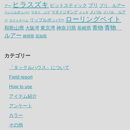
ヒラスズキ
ピットスティック
ブリ
ブリ ルアー
アー
メバル
マダイジギング
メバル ルア
ペンシルポッパー
マダイ ジグ
メッキ
ローリングベイト
リップルポッパー
ー
ライトゲーム
青物
青物
神奈川県
和歌山県
大阪湾
東京湾
長崎県
ルアー
静岡県
高知県
カテゴリー
「タックルハウス」について
Field report
How to use
アイテム紹介
アンケート
カラー
その他