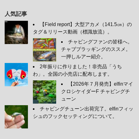
人気記事
【Field report】大型アカメ（141.5㎝）の
タグ＆リリース動画（標識放流）。
チャビングファンの皆様へ。
チャブプラッギングのススメ。
一押しルアー紹介。
2年振りに作りました！非売品「うち
わ」。全国の小売店に配布します。
【2026年７月発売】elfinマイ
クロシケイダーF チャビングチ
ューン
チャビングチューン出荷完了。elfinフィッ
シュのフックセッティングについて。