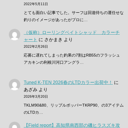
2022年5月11日
とても面白い記事でした。サーフは回遊待ちの運任せな
釣りのイメージがあったがプロに…
（仮称）ローリングベイトシャッド カラーチ
ャート
に
さかまき
より
2022年2月26日
応募に遅れてしまった釣果の7割はRB55のフラッシュ
アカキンの利根川河口アングラ…
Tuned K-TEN 2026春のLTDカラー出荷中！
に
あざみ
より
2026年3月20日
TKLM90&80、リップルポッパーTKRP90、の3アイテム
のLTDカ…
【Field report】高知県南西部の磯ヒラスズキ攻