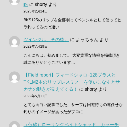
略
に
shorty
より
2025年2月24日
BKS125のリップを全部削ってペンシルとして使ってヒ
ラ釣ってるのは凄い
ツインクル、その後。
に
よっちゃん
より
2022年7月29日
こんにちは。初めまして。 大変貴重な情報を掲載頂き
誠にありがとうございます…
【Field report】フィードシャロ−128プラスと
TKLM2本のリップレスミノーを使いこなすとサ
カナの動きが見えてくる！
に
shorty
より
2022年5月11日
とても面白い記事でした。サーフは回遊待ちの運任せな
釣りのイメージがあったがプロに…
（仮称）ローリングベイトシャッド カラーチ