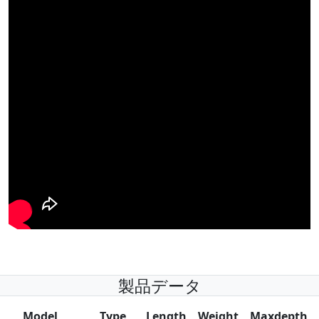
製品データ
Model
Type
Length
Weight
Maxdepth