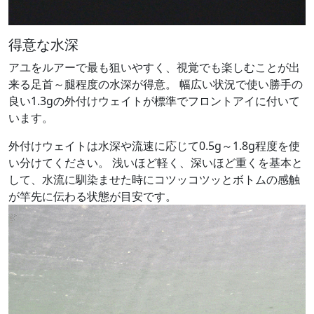
得意な水深
アユをルアーで最も狙いやすく、視覚でも楽しむことが出
来る足首～腿程度の水深が得意。 幅広い状況で使い勝手の
良い1.3gの外付けウェイトが標準でフロントアイに付いて
います。
外付けウェイトは水深や流速に応じて0.5g～1.8g程度を使
い分けてください。 浅いほど軽く、深いほど重くを基本と
して、水流に馴染ませた時にコツッコツッとボトムの感触
が竿先に伝わる状態が目安です。