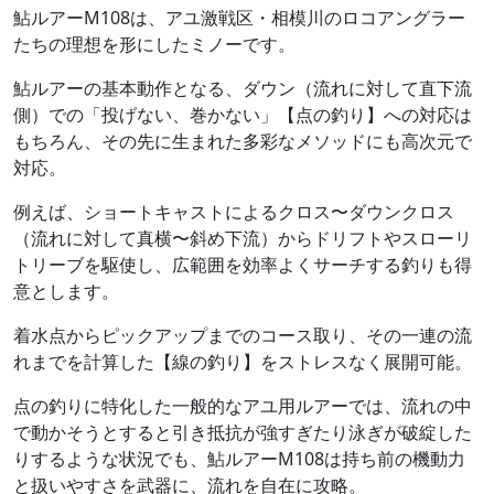
鮎ルアーM108は、アユ激戦区・相模川のロコアングラー
たちの理想を形にしたミノーです。
鮎ルアーの基本動作となる、ダウン（流れに対して直下流
側）での「投げない、巻かない」【点の釣り】への対応は
もちろん、その先に生まれた多彩なメソッドにも高次元で
対応。
例えば、ショートキャストによるクロス〜ダウンクロス
（流れに対して真横〜斜め下流）からドリフトやスローリ
トリーブを駆使し、広範囲を効率よくサーチする釣りも得
意とします。
着水点からピックアップまでのコース取り、その一連の流
れまでを計算した【線の釣り】をストレスなく展開可能。
点の釣りに特化した一般的なアユ用ルアーでは、流れの中
で動かそうとすると引き抵抗が強すぎたり泳ぎが破綻した
りするような状況でも、鮎ルアーM108は持ち前の機動力
と扱いやすさを武器に、流れを自在に攻略。