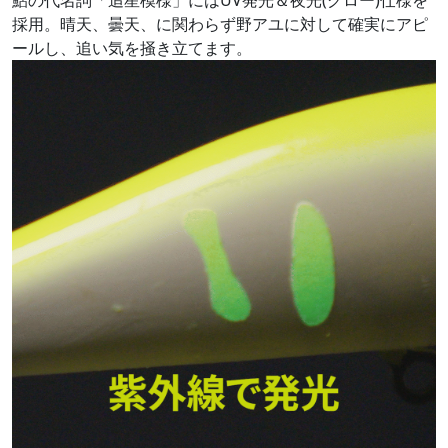
鮎の代名詞「追星模様」にはUV発光＆夜光(グロー)仕様を
採用。晴天、曇天、に関わらず野アユに対して確実にアピ
ールし、追い気を掻き立てます。