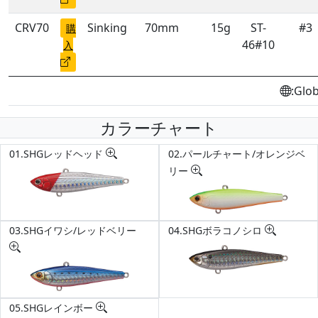
CRV70
Sinking
70mm
15g
ST-
#3
購
46#10
入
:Glo
カラーチャート
01.SHGレッドヘッド
02.パールチャート/オレンジベ
リー
03.SHGイワシ/レッドベリー
04.SHGボラコノシロ
05.SHGレインボー