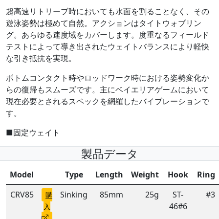
超高速リトリーブ時においても水面を割ることなく、その
遊泳姿勢は極めて自然。アクションはタイトウォブリン
グ。あらゆる速度域をカバーします。度重なるフィールド
テストによって導き出されたウェイトバランスにより軽快
な引き抵抗を実現。
ボトムコンタクト時やロッドワーク時における姿勢変化か
らの復帰もスムーズです。主にベイエリアゲームにおいて
現在必要とされるスペックを網羅したバイブレーションで
す。
■固定ウェイト
製品データ
Model
Type
Length
Weight
Hook
Ring
CRV85
Sinking
85mm
25g
ST-
#3
購
46#6
入