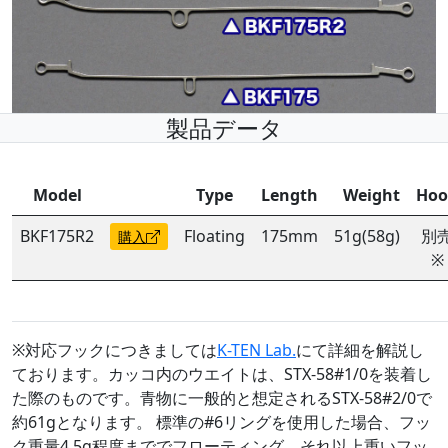
製品データ
Model
Type
Length
Weight
Hoo
BKF175R2
Floating
175mm
51g(58g)
別
購入
※
※対応フックにつきましては
K-TEN Lab.
にて詳細を解説し
ております。カッコ内のウエイトは、STX-58#1/0を装着し
た際のものです。青物に一般的と想定されるSTX-58#2/0で
約61gとなります。 標準の#6リングを使用した場合、フッ
ク重量4.5g程度まででフローティング、それ以上重いフッ