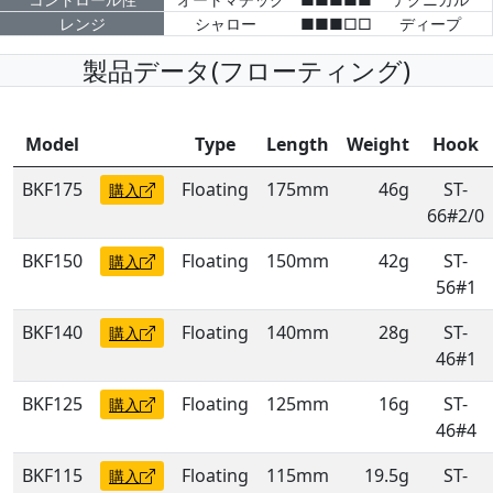
レンジ
シャロー
■■■□□
ディープ
製品データ(フローティング)
Model
Type
Length
Weight
Hook
BKF175
Floating
175mm
46g
ST-
購入
66#2/0
BKF150
Floating
150mm
42g
ST-
購入
56#1
BKF140
Floating
140mm
28g
ST-
購入
46#1
BKF125
Floating
125mm
16g
ST-
購入
46#4
BKF115
Floating
115mm
19.5g
ST-
購入