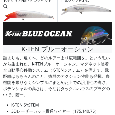
109.クリアHG・ピンクヘッド
110.クリアHG
K-TEN ブルーオーシャン
誰よりも、遠くへ。どのルアーより広範囲を。という思い
から生まれた、K-TENブルーオーシャン。マグネット装着
全自動重心移動システム（K-TENシステム）を備えて、飛
距離はもちろんのこと、抜群のアクション性能も発揮。多
機能を限りなくシンプルにまとめた上での汎用性の高さ、
ポテンシャルの高さは、今なおタックルハウスのプラグの
中で、随一。
K-TEN SYSTEM
3Dレーザーカット貫通ワイヤー（175,140,75）