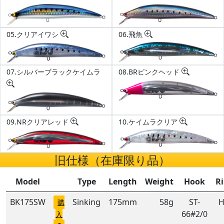
05.クリアイワシ
06.飛魚
07.シルバーブラックケイムラ
08.BRピンクヘッド
09.NRクリアレッド
10.ケイムラクリア
旧仕様（在庫限り品）
Model
Type
Length
Weight
Hook
R
BK175SW
Sinking
175mm
58g
ST-
H
購
66#2/0
入