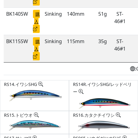
BK140SW
Sinking
140mm
51g
ST-
購
46#1
入
BK115SW
Sinking
115mm
35g
ST-
購
46#1
入
:
RS14.イワシSHG
RS14R.イワシSHG/レッドベリ
ー
RS15.トビウオ
RS16.カタクチイワシ