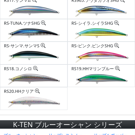
RS17.サンマII
RS965.ソウダガツオSHG
RS-TUNA.ツナSHG
RS-シイラ.シイラSHG
RS-サンマ.サンマS
RS-ピンク.ピンクSHG
RS18.コノシロ
RS19.HHマリンブルー
RS20.HHクリア
K-TEN ブルーオーシャン シリーズ