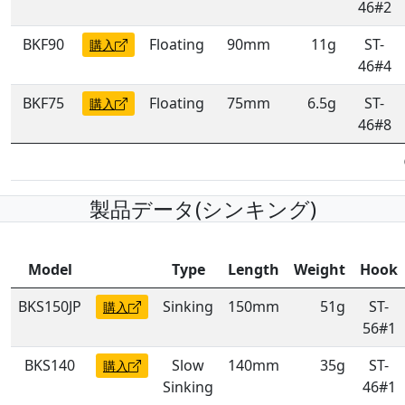
46#2
BKF90
Floating
90mm
11g
ST-
購入
46#4
BKF75
Floating
75mm
6.5g
ST-
購入
46#8
製品データ(シンキング)
Model
Type
Length
Weight
Hook
BKS150JP
Sinking
150mm
51g
ST-
購入
56#1
BKS140
Slow
140mm
35g
ST-
購入
Sinking
46#1