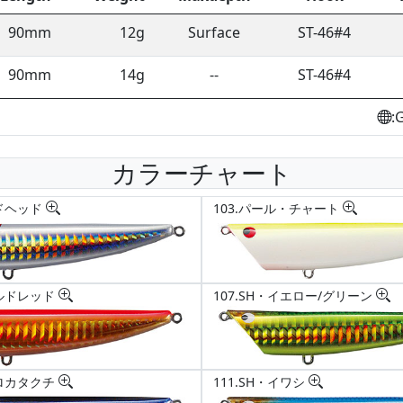
90mm
12g
Surface
ST-46#4
90mm
14g
--
ST-46#4
:
カラーチャート
ッドヘッド
103.パール・チャート
ールドレッド
107.SH・イエロー/グリーン
グロカタクチ
111.SH・イワシ