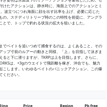
浮き姿勢は水面直下のミノーアクションを重視したため。セ
付けたアクションは、静水時に、海面上でのアクションとミ
設定。波立つにつれ海面に顔を出す比率を上げ、必要に応じた
もの。ステディリトリーブ時のこの特性を前提に、アングラ
ことで、トップで釣れる状況の拡大を狙いました。
までベイトを追いつめて捕食するのは、よくあること。その
アップ寸前のルアーの動きと同様、「上」を目指して泳ぎま
えると下に潜りますが、TKRPは上を目指します。さらに、
KING WORKSは、+3gのウエイトで飛距離を稼ぎ、沖合でも、魅力
起こします。いわゆるベイトのパニックアクション、この爆
てください。
Ring
Price
Region
Pb free