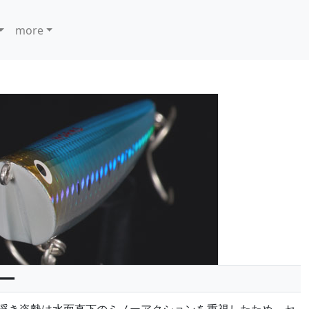
more
ー