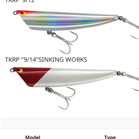
TKRP "9/14"SINKING WORKS
Model
Type