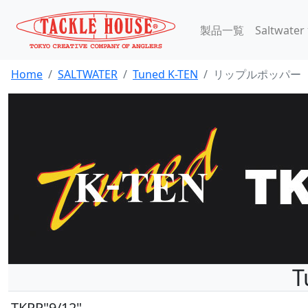
製品一覧
Saltwater
Home
SALTWATER
Tuned K-TEN
リップルポッパー
TKRP"9/12"