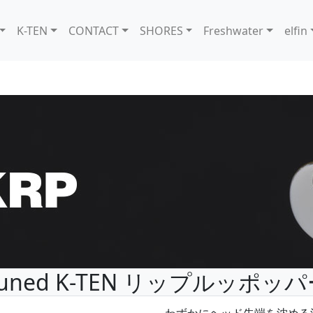
K-TEN
CONTACT
SHORES
Freshwater
elfin
Tuned K-TEN リップルッポッパ