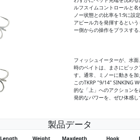
わずかにヘッド先端を沈める
ルフスイムコントロールと名
ノー状態との比率を1:9に
アピール力を発揮するという
ー側からの操作をプラスする
フィッシュイーターが、水面
時のベイトは、まさにピック
す。通常、ミノーに動きを加
このTKRP "9/14" SIN
的な「上」へのアクションを
発的なパワーを、ぜひ体感し
製品データ
Length
Weight
Maxdepth
Hook