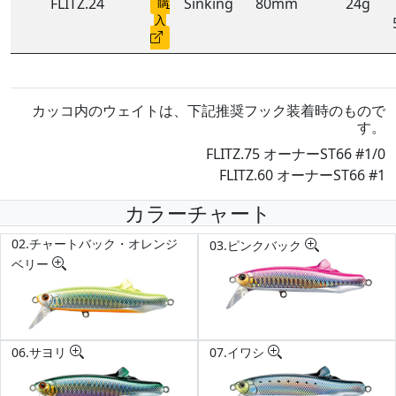
FLITZ.24
購
Sinking
80mm
24g
入
カッコ内のウェイトは、下記推奨フック装着時のもので
す。
FLITZ.75 オーナーST66 #1/0
FLITZ.60 オーナーST66 #1
カラーチャート
02.チャートバック・オレンジ
03.ピンクバック
ベリー
06.サヨリ
07.イワシ