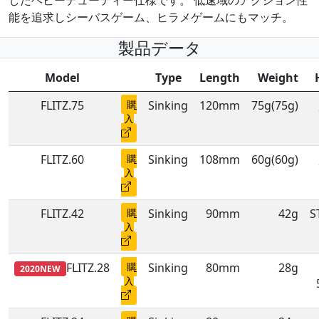
能を追求しシーバスゲーム、ヒラメゲームにもマッチ。
製品データ
Model
Type
Length
Weight
FLITZ.75
購
Sinking
120mm
75g(75g)
入
FLITZ.60
購
Sinking
108mm
60g(60g)
入
FLITZ.42
購
Sinking
90mm
42g
S
入
FLITZ.28
購
Sinking
80mm
28g
2020NEW
入