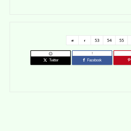
«
‹
53
54
55
!

Twitter
Facebook