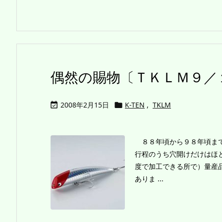
偶然の賜物〔ＴＫＬＭ９／
2008年2月15日
K-TEN
,
TKLM


８８年頃から９８年頃まで
行程のうち穴開けだけはほ
度で加工できる所で）量産
ありま ...