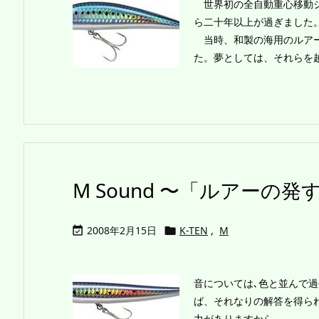
世界初の全自動重心移動シ
ら二十年以上が過ぎました
当時、和製の海用のルアー
た。夢としては、それらを越え
M Sound 〜「ルアー
2008年2月15日
K-TEN
,
M


音については､色と並んで
ば、それなりの解答を得ら
力がありますから。