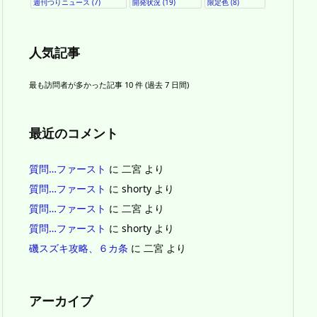
週刊つりニュース
(7)
開発状況
(19)
限定色
(8)
人気記事
最も訪問者が多かった記事 10 件 (過去 7 日間)
最近のコメント
質問…ファースト
に
二宮
より
質問…ファースト
に
shorty
より
質問…ファースト
に
二宮
より
質問…ファースト
に
shorty
より
磯スズキ攻略、６カ条
に
二宮
より
アーカイブ