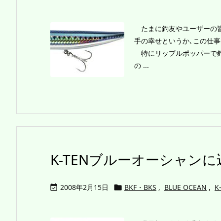
たまに釣友やユーザーの皆
手の幸せというか､この仕
特にリップルポッパーで釣
の ...
K-TENブルーオーシャン
2008年2月15日
BKF・BKS
,
BLUE OCEAN
,
K

