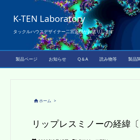
K-TEN Laboratory
タックルハウスデザイナー二宮正樹がお送りします
製品ページ
お知らせ
Q＆A
読み物等
製品
ホーム
>

リップレスミノーの経緯〔