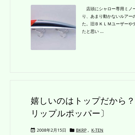
店頭にシャロー専用ミノー
り、あまり動かないルアー
た。旧ＢＫＬＭユーザーや
たと思い ...
嬉しいのはトップだから？
リップルポッパー〕
2008年2月15日
BKRP
,
K-TEN

