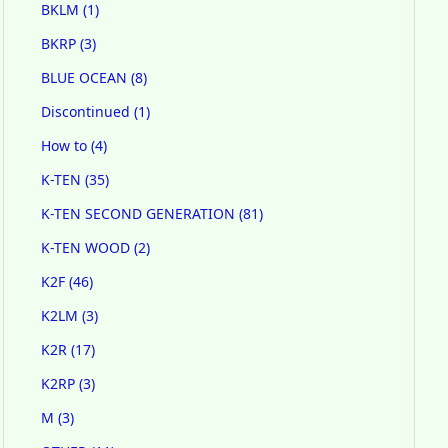
BKLM
(1)
BKRP
(3)
BLUE OCEAN
(8)
Discontinued
(1)
How to
(4)
K-TEN
(35)
K-TEN SECOND GENERATION
(81)
K-TEN WOOD
(2)
K2F
(46)
K2LM
(3)
K2R
(17)
K2RP
(3)
M
(3)