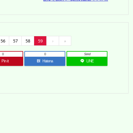
56
57
58
59
›
»
0
0
Send
Pin it
B!
Hatena
LINE