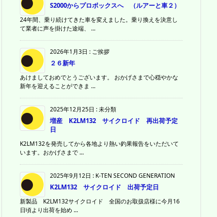
S2000からプロボックスへ （ルアーと車２）
24年間、乗り続けてきた車を変えました。乗り換えを決意し
て業者に声を掛けた途端、 ...
2026年1月3日
:
ご挨拶
２６新年
あけましておめでとうございます。 おかげさまで心穏やかな
新年を迎えることができま ...
2025年12月25日
:
未分類
増産 K2LM132 サイクロイド 再出荷予定
日
K2LM132を発売してから各地より熱い釣果報告をいただいて
います。おかげさまで ...
2025年9月12日
:
K-TEN SECOND GENERATION
K2LM132 サイクロイド 出荷予定日
新製品 K2LM132サイクロイド 全国のお取扱店様に今月16
日頃より出荷を始め ...