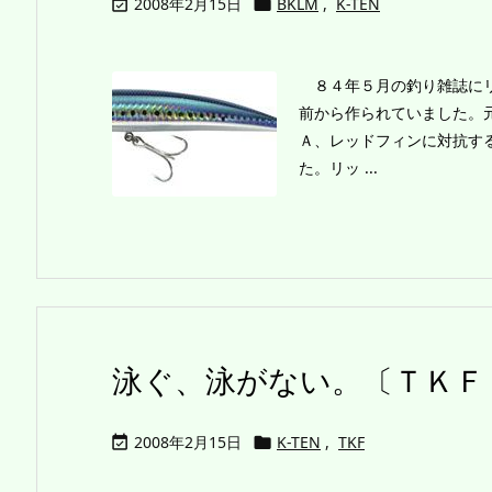
2008年2月15日
BKLM
,
K-TEN


８４年５月の釣り雑誌にリ
前から作られていました。
Ａ、レッドフィンに対抗す
た。リッ ...
泳ぐ、泳がない。〔ＴＫＦ
2008年2月15日
K-TEN
,
TKF

