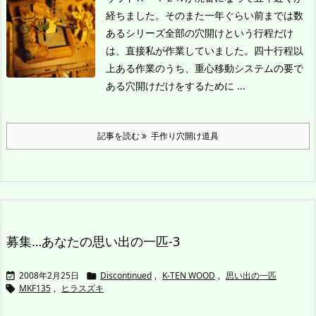
経ちました。そのまた一年ぐらい前までは数
あるシリーズ全部の穴開けという行程だけ
は、直接私が作業していました。
四十行程以
上ある作業のうち、重心移動システムの要で
ある穴開けだけをするために ...
記事を読む
手作り穴開け道具
募集…あなたの思い出の一匹-3
2008年2月25日
Discontinued
,
K-TEN WOOD
,
思い出の一匹


MKF135
,
ヒラスズキ
