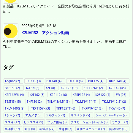
新製品 K2LM132サイクロイド 全国のお取扱店様に今月16日頃より出荷を始
め ...
2025年9月4日
:
K2LM
K2LM132 アクション動画
今月中旬発売予定のK2LM132のアクション動画を作りました。 動画中に既存
TK ...
タグ
Angling
(2)
BKF115
(3)
BKF140
(4)
BKF150
(6)
BKF175
(4)
BKRP140
(4)
BKS150
(2)
K-TEN
(6)
K2F
(8)
K2F122
(19)
K2F122MS
(2)
K2F142
(45)
K2F142WL
(4)
K2F162
(3)
K2R112
(16)
K2RP122
(4)
K2S122
(4)
SW
(26)
TEST等
(15)
TKF130
(2)
TKLM"8/9.5"
(3)
TKLM"9/11"
(4)
TKLM"9/12.5"
(2)
TKLM140G
(9)
TKP115YK
(3)
TKP135TT
(6)
TKRP"9/12"
(2)
TKW140
(7)
Tシャツ
(2)
アカメ
(16)
エルフィン
(2)
サスペンド
(5)
シーバスパーティー
(2)
スズキ
(12)
ヒラスズキ
(9)
フック換装
(3)
プロモーショントレイル
(8)
モニター
(7)
岳洋社
(27)
新色
(4)
新製品
(27)
生き物
(7)
週刊つりニュース
(7)
開発状況
(19)