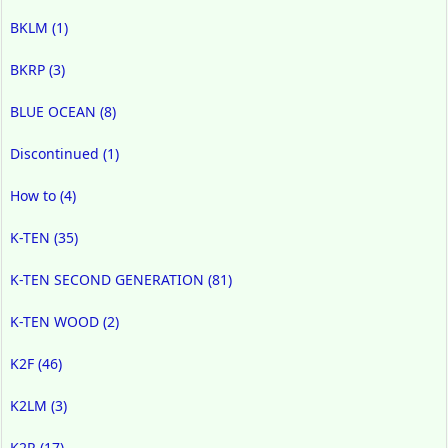
BKLM
(1)
BKRP
(3)
BLUE OCEAN
(8)
Discontinued
(1)
How to
(4)
K-TEN
(35)
K-TEN SECOND GENERATION
(81)
K-TEN WOOD
(2)
K2F
(46)
K2LM
(3)
K2R
(17)