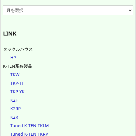
ア
ー
カ
イ
ブ
LINK
タックルハウス
HP
K-TEN系各製品
TKW
TKP-TT
TKP-YK
K2F
K2RP
K2R
Tuned K-TEN TKLM
Tuned K-TEN TKRP