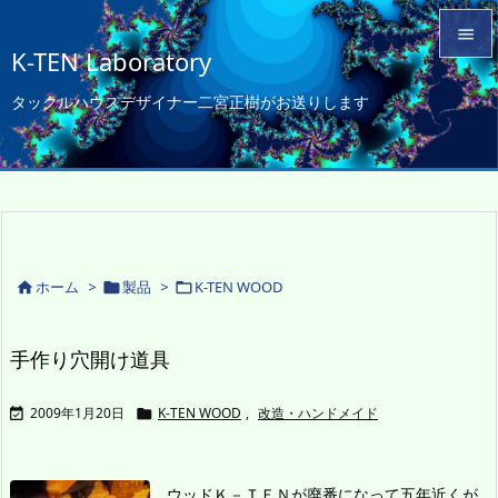

K-TEN Laboratory

タックルハウスデザイナー二宮正樹がお送りします
メニュ

サイド

前へ

次へ
ホーム
>
製品
>
K-TEN WOOD




検索
手作り穴開け道具
2009年1月20日
K-TEN WOOD
,
改造・ハンドメイド


ウッドＫ－ＴＥＮが廃番になって五年近くが