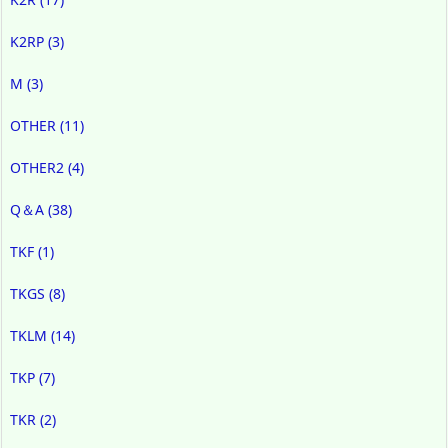
K2RP
(3)
M
(3)
OTHER
(11)
OTHER2
(4)
Q＆A
(38)
TKF
(1)
TKGS
(8)
TKLM
(14)
TKP
(7)
TKR
(2)