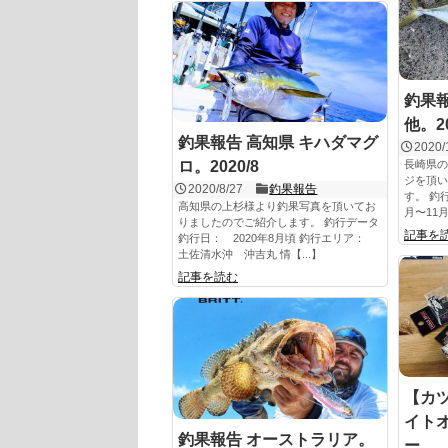
釣果報
他。20
釣果報告 高知県 キハダマグ
2020/
ロ。2020/8
長崎県の
ジを頂い
2020/8/27
釣果報告
す。 釣
高知県の上杉様より釣果写真を頂いてお
月〜11月
りましたのでご紹介します。 釣行データ
記事を
釣行日： 2020年8月頃 釣行エリア：
土佐清水沖 沖吉丸 情【...】
記事を読む
【カ
イト
釣果報告 オーストラリア。
ー。