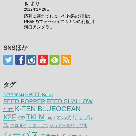
き
より
2022年2月26日
応募に遅れてしまった釣果の7割は
RB55のフラッシュアカキンの利根川
河口アングラ…
SNSほか
タグ
BRITT.
Buffet
BITSTREAM
FEED.POPPER
FEED.SHALLOW
K-TEN BLUEOCEAN
FLITZ.
K2F
TKLM
オルガリップレ
K2R
TKRP
ス
クロダイ
クロナッツ
ショアーズリップル
シーバス
スチールミノー