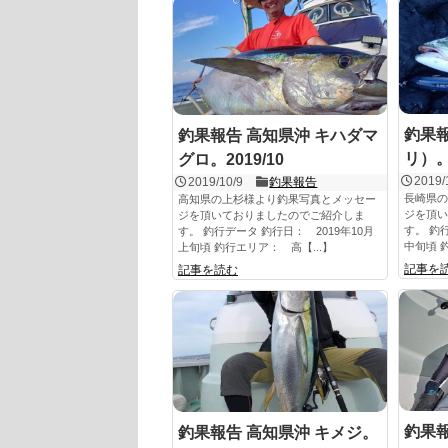
釣果報
釣果報告 高知県沖 キハダマ
リ）。2
グロ。2019/10
2019/
2019/10/9
釣果報告
長崎県の
高知県の上杉様より釣果写真とメッセー
ジを頂い
ジを頂いておりましたのでご紹介しま
す。 釣
す。 釣行データ 釣行日： 2019年10月
中旬頃 
上旬頃 釣行エリア： 高【...】
記事を
記事を読む
釣果報
釣果報告 高知県沖 キメジ。