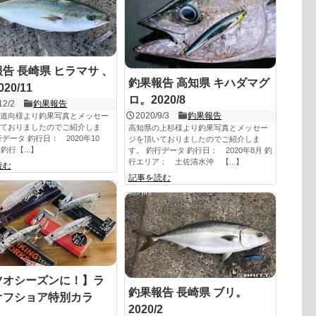
告 長崎県 ヒラマサ 、
釣果報告 高知県 キハダマグ
20/11
ロ。2020/8
12/2
釣果報告
2020/9/3
釣果報告
道向様より釣果写真とメッセー
ておりましたのでご紹介しま
高知県の上杉様より釣果写真とメッセー
行データ 釣行日： 2020年10
ジを頂いておりましたのでご紹介しま
釣行【...】
す。 釣行データ 釣行日： 2020年8月 釣
行エリア： 土佐清水沖 【...】
読む
記事を読む
ツオシーズンに！】ラ
釣果報告 長崎県 ブリ。
オフショア特別カラ
2020/2