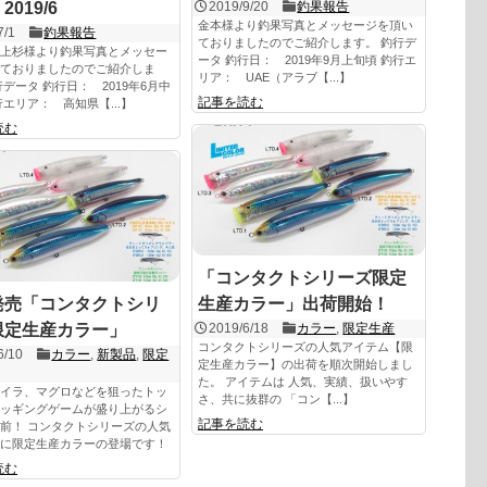
019/6
2019/9/20
釣果報告
金本様より釣果写真とメッセージを頂い
7/1
釣果報告
ておりましたのでご紹介します。 釣行デ
上杉様より釣果写真とメッセー
ータ 釣行日： 2019年9月上旬頃 釣行エ
ておりましたのでご紹介しま
リア： UAE（アラブ【...】
行データ 釣行日： 2019年6月中
記事を読む
行エリア： 高知県【...】
読む
「コンタクトシリーズ限定
発売「コンタクトシリ
生産カラー」出荷開始！
限定生産カラー」
2019/6/18
カラー
,
限定生産
コンタクトシリーズの人気アイテム【限
6/10
カラー
,
新製品
,
限定
定生産カラー】の出荷を順次開始しまし
た。 アイテムは 人気、実績、扱いやす
イラ、マグロなどを狙ったトッ
さ、共に抜群の 「コン【...】
ッギングゲームが盛り上がるシ
記事を読む
前！ コンタクトシリーズの人気
に限定生産カラーの登場です！
読む