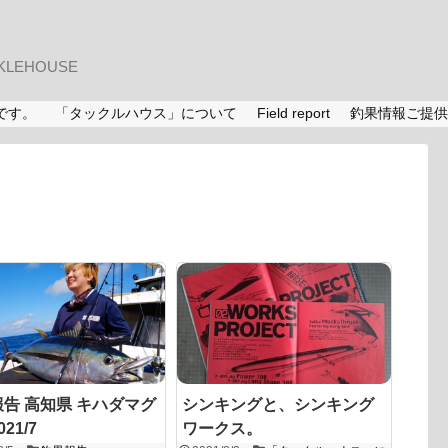
LEHOUSE
です。
「タックルハウス」について
Field report
釣果情報ご提供
告 高知県 キハダマグ
シンキングと、シンキング
21/7
ワークス。