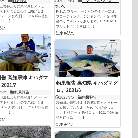
8/5
釣果報告
2021/8/3
「タックルハウス」に
ついて
上杉様より釣果写真とメッセー
ておりましたのでご紹介しま
K-TEN ブルーオーシャンのミノーには、
行データ 釣行日： 2021年7月釣
フローティング、シンキング、不定期生
： 【...】
産のサスペンドがあります。CONTACT
ブリットペンシルは【...】
読む
記事を読む
告 高知県沖 キハダマ
釣果報告 高知県 キハダマグ
021/7
ロ。2021/6
7/26
釣果報告
2021/7/6
釣果報告
川島様より釣果写真とメッセー
ておりましたのでご紹介しま
高知県の川島様より釣果写真とメッセー
行データ 釣行日： 2021年7月釣
ジを頂いておりましたのでご紹介しま
： 【...】
す。 釣行データ 釣行日： 2021年6中旬
頃月釣行エリ【...】
読む
記事を読む