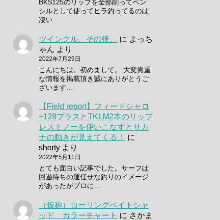
BKS125のリップを全部削ってペン
シルとして使ってヒラ釣ってるのは
凄い
ツインクル、その後。
に
よっち
ゃん
より
2022年7月29日
こんにちは。初めまして。 大変貴重
な情報を掲載頂き誠にありがとうご
ざいます…
【Field report】フィードシャロ
−128プラスとTKLM2本のリップ
レスミノーを使いこなすとサカ
ナの動きが見えてくる！
に
shorty
より
2022年5月11日
とても面白い記事でした。サーフは
回遊待ちの運任せな釣りのイメージ
があったがプロに…
（仮称）ローリングベイトシャ
ッド カラーチャート
に
さかま