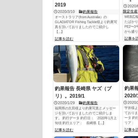
2019
2020/
限定生産
2020/3/10
釣果報告
WEB広
オーストラリア(from Australia）の
たばか
GLADIATOR Fishing Tackle様より釣果写
PE2〜
真を頂いておりましたのでご紹介し
から盛り
【...】
記事を
記事を読む
釣果報
釣果報告 長崎県 ヤズ（ブ
2020/
リ）。2019/1
2020/
2020/1/29
釣果報告
宇井様よ
福岡県の久田様より釣果写真とメッセー
ておりま
ジを頂いておりましたのでご紹介しま
ータ 釣
す。 釣行データ 釣行日： 2020年1月上
リア： 
旬頃 釣行エリア： 長崎県【...】
記事を
記事を読む