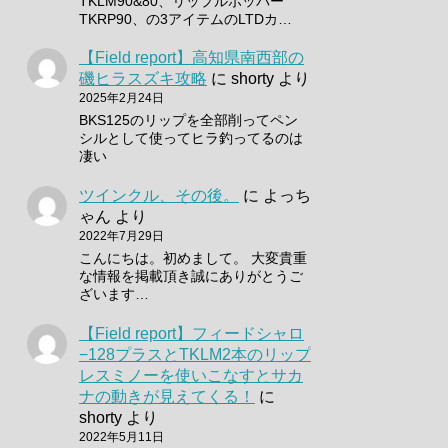
TKLM90&80、リップルポッパー
TKRP90、の3アイテムのLTDカ…
【Field report】高知県南西部の
磯ヒラスズキ攻略
に
shorty
より
2025年2月24日
BKS125のリップを全部削ってペン
シルとして使ってヒラ釣ってるのは
凄い
ツインクル、その後。
に
よっち
ゃん
より
2022年7月29日
こんにちは。初めまして。 大変貴重
な情報を掲載頂き誠にありがとうご
ざいます…
【Field report】フィードシャロ
−128プラスとTKLM2本のリップ
レスミノーを使いこなすとサカ
ナの動きが見えてくる！
に
shorty
より
2022年5月11日