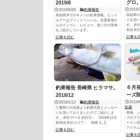
グロ。2
2019/6
2019/
2019/6/26
釣果報告
高知県の
高知県沖でのキメジの釣果情報。ヒット
ジを頂い
ルアーはブリットペンシル。全国各地か
す。 釣
らのインプレ、レビュー、使い方の実例
旬頃 釣
をご紹介しています。
記事を
記事を読む
６月
釣果報告 長崎県 ヒラマサ。
ーズ
2018/12
2019/
2019/1/12
釣果報告
生産
三重県の川北様より釣果写真とメッセー
ジを頂いておりましたのでご紹介しま
青物、シ
す。 釣行データ 釣行日： 2018年12月
プのプラ
初旬頃 釣行エリア： 長崎【...】
ーズン目
アイテム
記事を読む
記事を