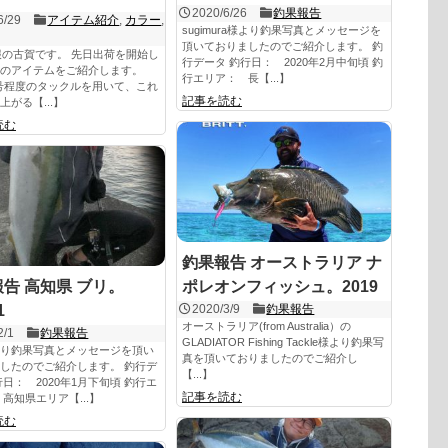
2020/6/26
釣果報告
6/29
アイテム紹介
,
カラー
,
sugimura様より釣果写真とメッセージを
頂いておりましたのでご紹介します。 釣
報の古賀です。 先日出荷を開始し
行データ 釣行日： 2020年2月中旬頃 釣
りのアイテムをご紹介します。
行エリア： 長【...】
3号程度のタックルを用いて、これ
記事を読む
上がる【...】
読む
釣果報告 オーストラリア ナ
告 高知県 ブリ。
ポレオンフィッシュ。2019
1
2020/3/9
釣果報告
オーストラリア(from Australia）の
2/1
釣果報告
GLADIATOR Fishing Tackle様より釣果写
り釣果写真とメッセージを頂い
真を頂いておりましたのでご紹介し
したのでご紹介します。 釣行デ
【...】
行日： 2020年1月下旬頃 釣行エ
記事を読む
高知県エリア【...】
読む