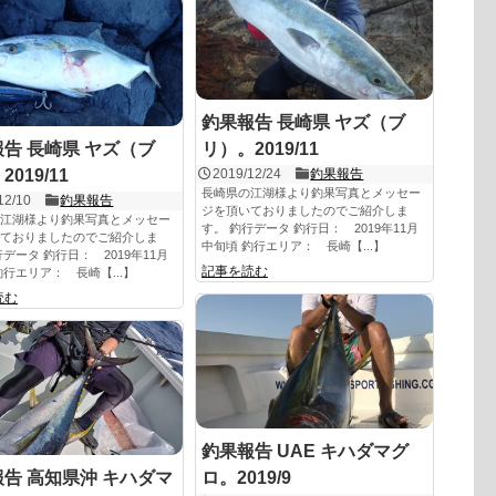
釣果報告 長崎県 ヤズ（ブ
告 長崎県 ヤズ（ブ
リ）。2019/11
019/11
2019/12/24
釣果報告
長崎県の江湖様より釣果写真とメッセー
12/10
釣果報告
ジを頂いておりましたのでご紹介しま
江湖様より釣果写真とメッセー
す。 釣行データ 釣行日： 2019年11月
ておりましたのでご紹介しま
中旬頃 釣行エリア： 長崎【...】
行データ 釣行日： 2019年11月
記事を読む
釣行エリア： 長崎【...】
読む
釣果報告 UAE キハダマグ
告 高知県沖 キハダマ
ロ。2019/9