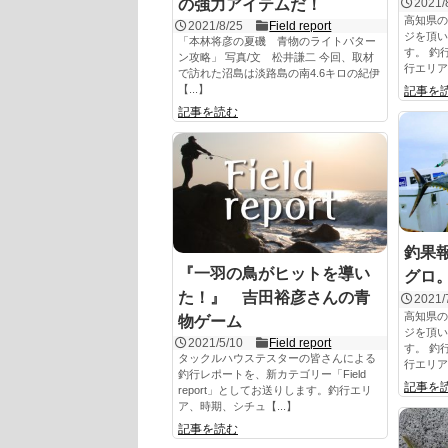
の強力アイテムだ！
2021/
高知県の
2021/8/25
Field report
ジを頂い
「本林将彦の夏磯 青物のライトパター
す。 釣
ン攻略」 写真/文 松井謙二 今回、取材
行エリア
で訪れた沼島は淡路島の南4.6キロの紀伊
【...】
記事を
記事を読む
釣果報
『一羽の鳥がヒットを導い
グロ。2
た！』 吉田裕彦さんの青
2021/
高知県の
物ゲーム
ジを頂い
2021/5/10
Field report
す。 釣
タックルハウステスターの皆さんによる
行エリア
釣行レポートを、新カテゴリー「Field
記事を
report」としてお送りします。釣行エリ
ア、時期、シチュ【...】
記事を読む