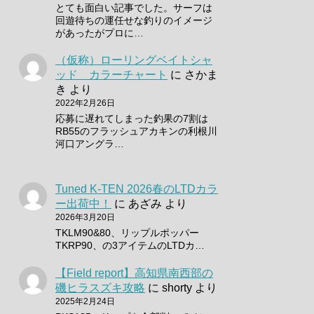
とても面白い記事でした。サーフは
回遊待ちの運任せな釣りのイメージ
があったがプロに…
（仮称）ローリングベイトシャ
ッド カラーチャート
に
さかま
き
より
2022年2月26日
応募に遅れてしまった釣果の7割は
RB55のフラッシュアカキンの利根川
河口アングラ…
Tuned K-TEN 2026春のLTDカラ
ー出荷中！
に
あざみ
より
2026年3月20日
TKLM90&80、リップルポッパー
TKRP90、の3アイテムのLTDカ…
【Field report】高知県南西部の
磯ヒラスズキ攻略
に
shorty
より
2025年2月24日