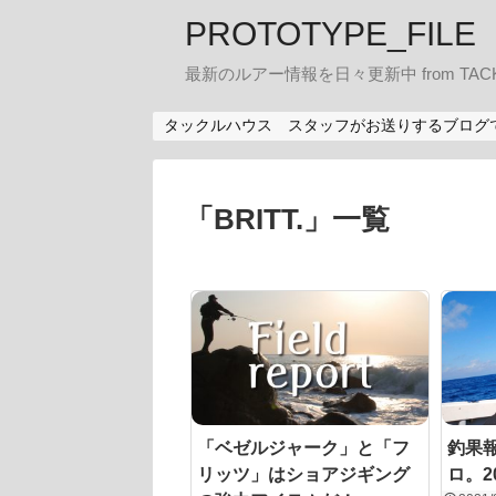
PROTOTYPE_FILE
最新のルアー情報を日々更新中 from TACK
タックルハウス スタッフがお送りするブログ
「
BRITT.
」
一覧
「ベゼルジャーク」と「フ
釣果報
リッツ」はショアジギング
ロ。20