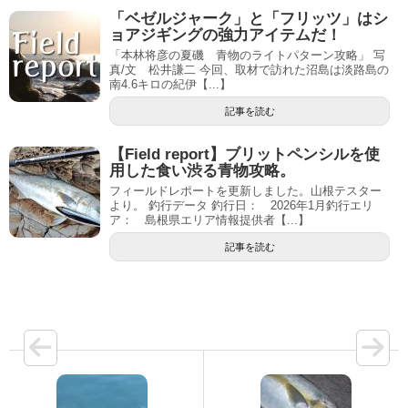
「ベゼルジャーク」と「フリッツ」はシ
ョアジギングの強力アイテムだ！
「本林将彦の夏磯 青物のライトパターン攻略」 写
真/文 松井謙二 今回、取材で訪れた沼島は淡路島の
南4.6キロの紀伊【...】
記事を読む
【Field report】ブリットペンシルを使
用した食い渋る青物攻略。
フィールドレポートを更新しました。山根テスター
より。 釣行データ 釣行日： 2026年1月釣行エリ
ア： 島根県エリア情報提供者【...】
記事を読む