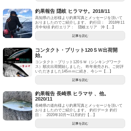
釣果報告 隠岐 ヒラマサ。2018/11
高知県の上杉様より釣果写真とメッセージを頂いて
おりましたのでご紹介します。 釣行日： 2018年11
月中旬頃 釣行エリア： 隠岐エリア 沖【...】
記事を読む
コンタクト・ブリット120ＳＷ出荷開
始。
コンタクト・ブリット120ＳＷ（シンキングワーク
ス）順次出荷開始しました。 昨年発売され、ご好評
いただきました145ｍｍに続き、今シー【...】
記事を読む
釣果報告 長崎県 ヒラマサ 、他。
2020/11
長崎県の道向様より釣果写真とメッセージを頂いて
おりましたのでご紹介します。 釣行データ 釣行
日： 2020年10月〜11月釣行【...】
記事を読む