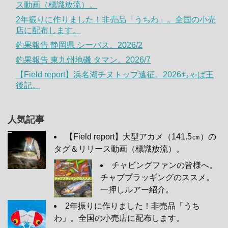
ス動画（標識放流）。
2年振りに作りました！非売品「うちわ」。全国の小売
店に配布します。
釣果報告 静岡県 シーバス。2026/2
釣果報告 東九州地磯 タマン。2026/7
【Field report】浜名湖チヌトップ遠征。2026ちゃぱ王
後記。
人気記事
【Field report】大型アカメ（141.5㎝）の
タグ＆リリース動画（標識放流）。
チャビングファンの皆様へ。
チャブプラッギングのススメ。
一押しルアー紹介。
2年振りに作りました！非売品「うち
わ」。全国の小売店に配布します。