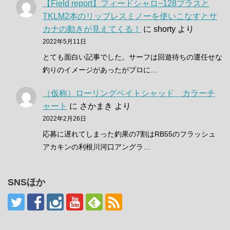
【Field report】フィードシャロ−128プラスと
TKLM2本のリップレスミノーを使いこなすとサ
カナの動きが見えてくる！
に
shorty
より
2022年5月11日
とても面白い記事でした。サーフは回遊待ちの運任せな
釣りのイメージがあったがプロに…
（仮称）ローリングベイトシャッド カラーチ
ャート
に
さかまき
より
2022年2月26日
応募に遅れてしまった釣果の7割はRB55のフラッシュ
アカキンの利根川河口アングラ…
SNSほか