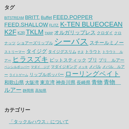
タグ
FEED.POPPER
BRITT.
Buffet
BITSTREAM
K-TEN BLUEOCEAN
FEED.SHALLOW
FLITZ.
K2F
TKLM
オルガリップレス
クロダイ
K2R
クロ
TKRP
シーバス
スチールミノー
ナッツ
ショアーズリップル
タイジグ
タイジグスリム
トラウト
ストリーマー
トラウト ル
チヌ
ヒラスズキ
ピットスティック
ブリ
ブリ ルアー
アー
メバル
マダイジギング
メバル ルア
ペンシルポッパー
マダイ ジグ
メッキ
ローリングベイト
リップルポッパー
ー
ライトゲーム
青物
青物
神奈川県
和歌山県
大阪湾
東京湾
長崎県
ルアー
静岡県
高知県
カテゴリー
「タックルハウス」について