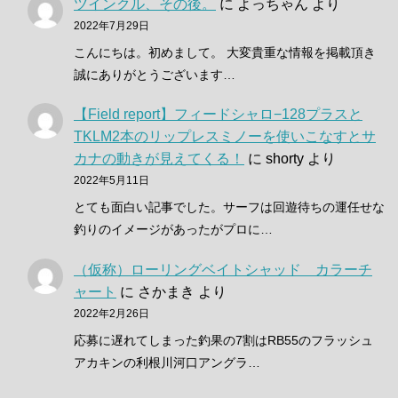
ツインクル、その後。
に
よっちゃん
より
2022年7月29日
こんにちは。初めまして。 大変貴重な情報を掲載頂き
誠にありがとうございます…
【Field report】フィードシャロ−128プラスと
TKLM2本のリップレスミノーを使いこなすとサ
カナの動きが見えてくる！
に
shorty
より
2022年5月11日
とても面白い記事でした。サーフは回遊待ちの運任せな
釣りのイメージがあったがプロに…
（仮称）ローリングベイトシャッド カラーチ
ャート
に
さかまき
より
2022年2月26日
応募に遅れてしまった釣果の7割はRB55のフラッシュ
アカキンの利根川河口アングラ…