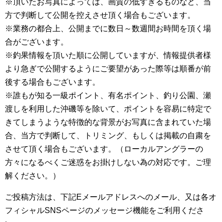
※頂いたお写真によっては、画質の低すぎるものなど、当
方で判断して公開を控えさせ頂く場合もございます。
※業務の都合上、公開までに数日～数週間お時間を頂く場
合がございます。
※釣果情報を頂いた順に公開していますが、情報提供者様
より急ぎで公開するようにご要望があった際等は順番が前
後する場合もございます。
※誰もが知る一級ポイント、有名ポイント、釣り公園、瀬
渡しを利用した沖磯等を除いて、ポイントを容易に特定で
きてしまうような特徴的な背景がお写真に含まれていた場
合、当方で判断して、トリミング、もしくは掲載の自粛を
させて頂く場合もございます。（ローカルアングラーの
方々になるべくご迷惑をお掛けしない為の対応です。ご理
解ください。）
ご投稿方法は、下記Eメールアドレスへのメール、又は各オ
フィシャルSNSページのメッセージ機能をご利用くださ