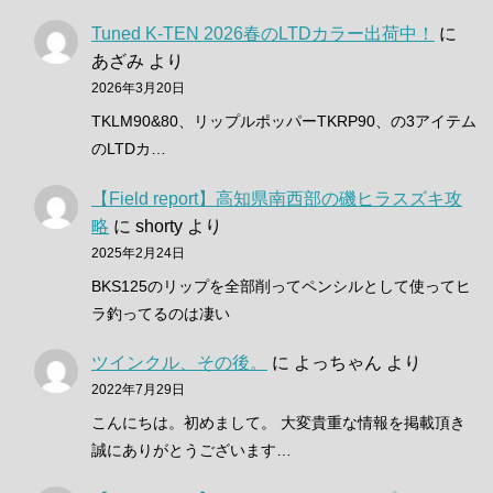
Tuned K-TEN 2026春のLTDカラー出荷中！
に
あざみ
より
2026年3月20日
TKLM90&80、リップルポッパーTKRP90、の3アイテム
のLTDカ…
【Field report】高知県南西部の磯ヒラスズキ攻
略
に
shorty
より
2025年2月24日
BKS125のリップを全部削ってペンシルとして使ってヒ
ラ釣ってるのは凄い
ツインクル、その後。
に
よっちゃん
より
2022年7月29日
こんにちは。初めまして。 大変貴重な情報を掲載頂き
誠にありがとうございます…