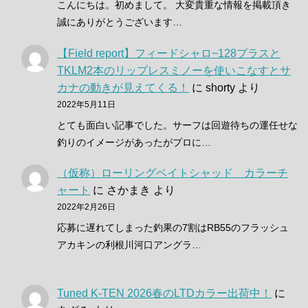
こんにちは。初めまして。 大変貴重な情報を掲載頂き
誠にありがとうございます…
【Field report】フィードシャロ−128プラスと
TKLM2本のリップレスミノーを使いこなすとサ
カナの動きが見えてくる！
に
shorty
より
2022年5月11日
とても面白い記事でした。サーフは回遊待ちの運任せな
釣りのイメージがあったがプロに…
（仮称）ローリングベイトシャッド カラーチ
ャート
に
さかまき
より
2022年2月26日
応募に遅れてしまった釣果の7割はRB55のフラッシュ
アカキンの利根川河口アングラ…
Tuned K-TEN 2026春のLTDカラー出荷中！
に