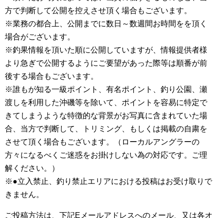
方で判断して公開を控えさせ頂く場合もございます。
※業務の都合上、公開までに数日～数週間お時間をを頂く
場合がございます。
※釣果情報を頂いた順に公開していますが、情報提供者様
より急ぎで公開するようにご要望があった際等は順番が前
後する場合もございます。
※誰もが知る一級ポイント、有名ポイント、釣り公園、瀬
渡しを利用した沖磯等を除いて、ポイントを容易に特定で
きてしまうような特徴的な背景がお写真に含まれていた場
合、当方で判断して、トリミング、もしくは掲載の自粛を
させて頂く場合もございます。（ローカルアングラーの
方々になるべくご迷惑をお掛けしない為の対応です。ご理
解ください。）
※●立入禁止、釣り禁止エリアにおける投稿はお受け取りで
きません。
ご投稿方法は、下記Eメールアドレスへのメール、又は各オ