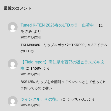
最近のコメント
Tuned K-TEN 2026春のLTDカラー出荷中！
に
あざみ
より
2026年3月20日
TKLM90&80、リップルポッパーTKRP90、の3アイテム
のLTDカ…
【Field report】高知県南西部の磯ヒラスズキ攻
略
に
shorty
より
2025年2月24日
BKS125のリップを全部削ってペンシルとして使ってヒ
ラ釣ってるのは凄い
ツインクル、その後。
に
よっちゃん
より
2022年7月29日