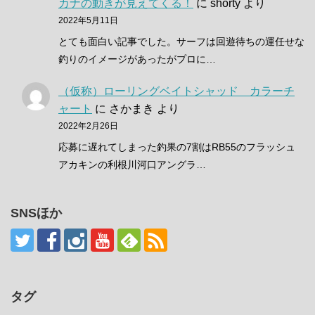
カナの動きが見えてくる！
に
shorty
より
2022年5月11日
とても面白い記事でした。サーフは回遊待ちの運任せな
釣りのイメージがあったがプロに…
（仮称）ローリングベイトシャッド カラーチ
ャート
に
さかまき
より
2022年2月26日
応募に遅れてしまった釣果の7割はRB55のフラッシュ
アカキンの利根川河口アングラ…
SNSほか
タグ