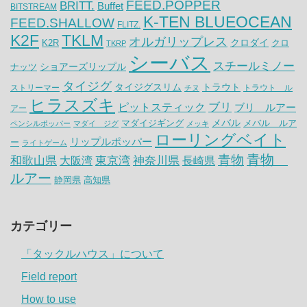
FEED.POPPER
BRITT.
Buffet
BITSTREAM
K-TEN BLUEOCEAN
FEED.SHALLOW
FLITZ.
K2F
TKLM
オルガリップレス
クロダイ
K2R
クロ
TKRP
シーバス
スチールミノー
ナッツ
ショアーズリップル
タイジグ
タイジグスリム
トラウト
ストリーマー
トラウト ル
チヌ
ヒラスズキ
ピットスティック
ブリ
ブリ ルアー
アー
メバル
マダイジギング
メバル ルア
ペンシルポッパー
マダイ ジグ
メッキ
ローリングベイト
リップルポッパー
ー
ライトゲーム
青物
青物
神奈川県
和歌山県
大阪湾
東京湾
長崎県
ルアー
静岡県
高知県
カテゴリー
「タックルハウス」について
Field report
How to use