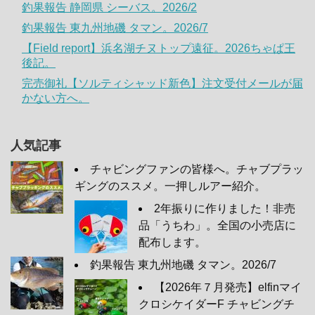
釣果報告 静岡県 シーバス。2026/2
釣果報告 東九州地磯 タマン。2026/7
【Field report】浜名湖チヌトップ遠征。2026ちゃぱ王
後記。
完売御礼【ソルティシャッド新色】注文受付メールが届
かない方へ。
人気記事
チャビングファンの皆様へ。チャブプラッ
ギングのススメ。一押しルアー紹介。
2年振りに作りました！非売
品「うちわ」。全国の小売店に
配布します。
釣果報告 東九州地磯 タマン。2026/7
【2026年７月発売】elfinマイ
クロシケイダーF チャビングチ