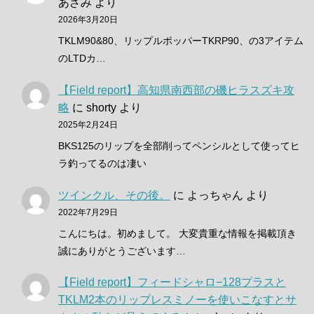
あざみ
より
2026年3月20日
TKLM90&80、リップルポッパーTKRP90、の3アイテム
のLTDカ…
【Field report】高知県南西部の磯ヒラスズキ攻
略
に
shorty
より
2025年2月24日
BKS125のリップを全部削ってペンシルとして使ってヒ
ラ釣ってるのは凄い
ツインクル、その後。
に
よっちゃん
より
2022年7月29日
こんにちは。初めまして。 大変貴重な情報を掲載頂き
誠にありがとうございます…
【Field report】フィードシャロ−128プラスと
TKLM2本のリップレスミノーを使いこなすとサ