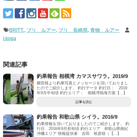
BRITT.
,
ブリ ルアー
,
ブリ 長崎県
,
青物 ルアー
t.koga
関連記事
釣果報告 相模湾 カマスサワラ。2019/9
横田様より釣果写真とメッセージを頂いておりまし
たのでご紹介します。 釣行データ 釣行日： 2019
年9月中旬頃 釣行エリア： 相模湾熱海方面【...】
記事を読む
釣果報告 和歌山県 シイラ。2016/9
釣果情報を頂いておりましたのでご紹介します。 釣
行日 2016年9月初旬頃 釣行エリア 和歌山県南紀
沖磯エリア 情報提供者 吉田 裕彦様（【...】