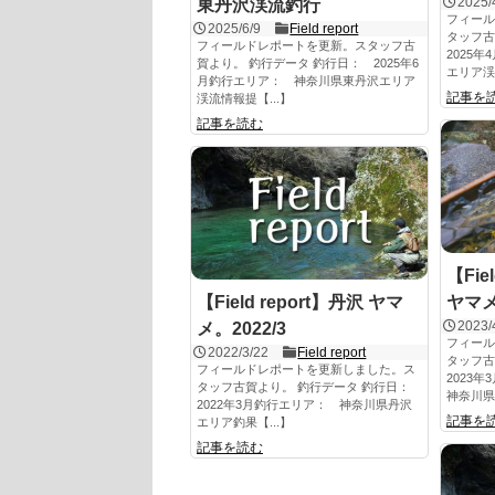
2025/
東丹沢渓流釣行
フィール
2025/6/9
Field report
タッフ古
フィールドレポートを更新。スタッフ古
2025
賀より。 釣行データ 釣行日： 2025年6
エリア渓流
月釣行エリア： 神奈川県東丹沢エリア
記事を
渓流情報提【...】
記事を読む
【Fie
【Field report】丹沢 ヤマ
ヤマメ
2023/
メ。2022/3
フィール
2022/3/22
Field report
タッフ古
フィールドレポートを更新しました。ス
2023
タッフ古賀より。 釣行データ 釣行日：
神奈川県丹
2022年3月釣行エリア： 神奈川県丹沢
記事を
エリア釣果【...】
記事を読む