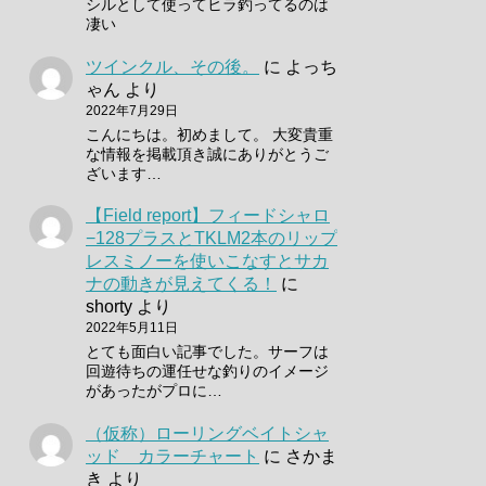
シルとして使ってヒラ釣ってるのは
凄い
ツインクル、その後。
に
よっち
ゃん
より
2022年7月29日
こんにちは。初めまして。 大変貴重
な情報を掲載頂き誠にありがとうご
ざいます…
【Field report】フィードシャロ
−128プラスとTKLM2本のリップ
レスミノーを使いこなすとサカ
ナの動きが見えてくる！
に
shorty
より
2022年5月11日
とても面白い記事でした。サーフは
回遊待ちの運任せな釣りのイメージ
があったがプロに…
（仮称）ローリングベイトシャ
ッド カラーチャート
に
さかま
き
より