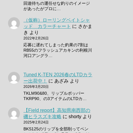
回遊待ちの運任せな釣りのイメージ
があったがプロに…
（仮称）ローリングベイトシャ
ッド カラーチャート
に
さかま
き
より
2022年2月26日
応募に遅れてしまった釣果の7割は
RB55のフラッシュアカキンの利根川
河口アングラ…
Tuned K-TEN 2026春のLTDカラ
ー出荷中！
に
あざみ
より
2026年3月20日
TKLM90&80、リップルポッパー
TKRP90、の3アイテムのLTDカ…
【Field report】高知県南西部の
磯ヒラスズキ攻略
に
shorty
より
2025年2月24日
BKS125のリップを全部削ってペン