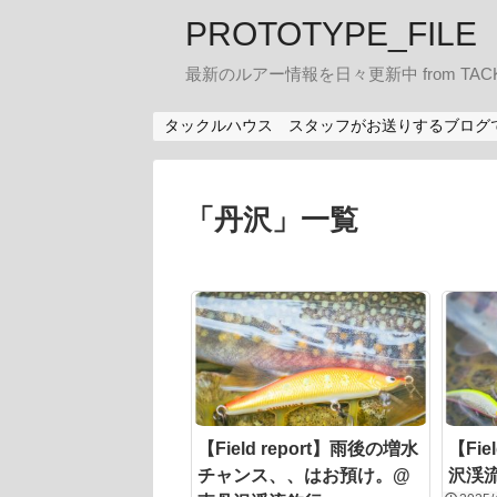
PROTOTYPE_FILE
最新のルアー情報を日々更新中 from TACK
タックルハウス スタッフがお送りするブログ
「
丹沢
」
一覧
【Field report】雨後の増水
【Fie
チャンス、、はお預け。@
沢渓流