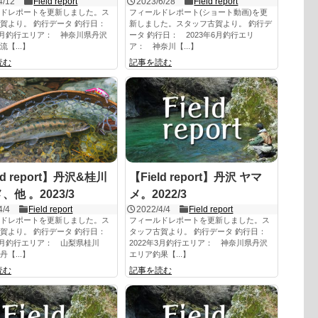
4/12
Field report
2023/6/28
Field report
ドレポートを更新しました。ス
フィールドレポート(ショート動画)を更
賀より。 釣行データ 釣行日：
新しました。スタッフ古賀より。 釣行デ
年4月釣行エリア： 神奈川県丹沢
ータ 釣行日： 2023年6月釣行エリ
【...】
ア： 神奈川【...】
読む
記事を読む
ld report】丹沢&桂川
【Field report】丹沢 ヤマ
、他 。2023/3
メ。2022/3
4/4
Field report
2022/4/4
Field report
ドレポートを更新しました。ス
フィールドレポートを更新しました。ス
賀より。 釣行データ 釣行日：
タッフ古賀より。 釣行データ 釣行日：
年3月釣行エリア： 山梨県桂川
2022年3月釣行エリア： 神奈川県丹沢
【...】
エリア釣果【...】
読む
記事を読む