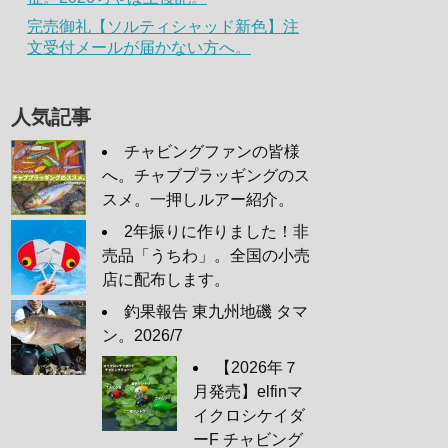
完売御礼【ソルティシャッド新色】注
文受付メールが届かない方へ。
人気記事
チャビングファンの皆様
へ。チャブプラッギングのス
スメ。一押しルアー紹介。
2年振りに作りました！非
売品「うちわ」。全国の小売
店に配布します。
釣果報告 東九州地磯 タマ
ン。2026/7
【2026年７
月発売】elfinマ
イクロシケイダ
ーF チャビング