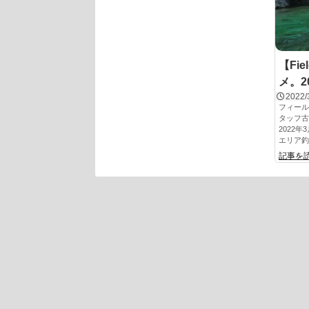
【Fie
メ。20
2022/
フィール
タッフ古
2022
エリア釣果
記事を