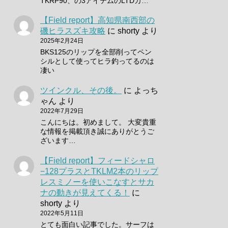
TKRP90、の3アイテムのLTDカ…
【Field report】高知県南西部の
磯ヒラスズキ攻略
に
shorty
より
2025年2月24日
BKS125のリップを全部削ってペン
シルとして使ってヒラ釣ってるのは
凄い
ツインクル、その後。
に
よっち
ゃん
より
2022年7月29日
こんにちは。初めまして。 大変貴重
な情報を掲載頂き誠にありがとうご
ざいます…
【Field report】フィードシャロ
−128プラスとTKLM2本のリップ
レスミノーを使いこなすとサカ
ナの動きが見えてくる！
に
shorty
より
2022年5月11日
とても面白い記事でした。サーフは