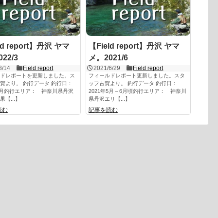
ld report】丹沢 ヤマ
【Field report】丹沢 ヤマ
22/3
メ。2021/6
3/14
Field report
2021/6/29
Field report
ドレポートを更新しました。ス
フィールドレポート更新しました。スタ
賀より。 釣行データ 釣行日：
ッフ古賀より。 釣行データ 釣行日：
年3月釣行エリア： 神奈川県丹沢
2021年5月～6月頃釣行エリア： 神奈川
【...】
県丹沢エリ【...】
読む
記事を読む