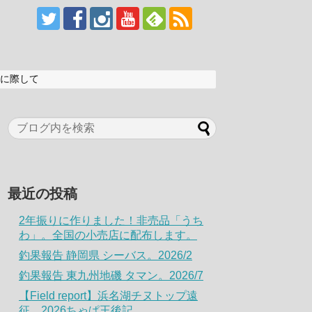
に際して
最近の投稿
2年振りに作りました！非売品「うち
わ」。全国の小売店に配布します。
釣果報告 静岡県 シーバス。2026/2
釣果報告 東九州地磯 タマン。2026/7
【Field report】浜名湖チヌトップ遠
征。2026ちゃぱ王後記。