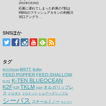
2022年2月26日
応募に遅れてしまった釣果の7割は
RB55のフラッシュアカキンの利根川
河口アングラ…
SNSほか
タグ
BRITT.
Buffet
BITSTREAM
FEED.POPPER
FEED.SHALLOW
K-TEN BLUEOCEAN
FLITZ.
K2F
TKLM
オルガリップレ
K2R
TKRP
ス
クロダイ
クロナッツ
ショアーズリップル
シーバス
スチールミノー
ストリー