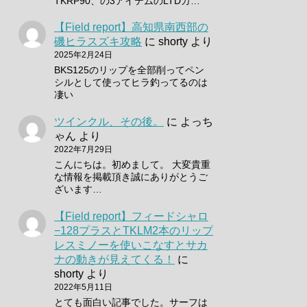
TKRP90、の3アイテムのLTDカ…
【Field report】高知県南西部の
磯ヒラスズキ攻略
に
shorty
より
2025年2月24日
BKS125のリップを全部削ってペン
シルとして使ってヒラ釣ってるのは
凄い
ツインクル、その後。
に
よっち
ゃん
より
2022年7月29日
こんにちは。初めまして。 大変貴重
な情報を掲載頂き誠にありがとうご
ざいます…
【Field report】フィードシャロ
−128プラスとTKLM2本のリップ
レスミノーを使いこなすとサカ
ナの動きが見えてくる！
に
shorty
より
2022年5月11日
とても面白い記事でした。サーフは