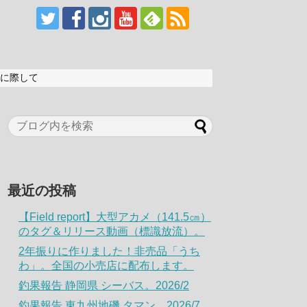
に際して
最近の投稿
【Field report】大型アカメ（141.5㎝）
のタグ＆リリース動画（標識放流）。
2年振りに作りました！非売品「うち
わ」。全国の小売店に配布します。
釣果報告 静岡県 シーバス。2026/2
釣果報告 東九州地磯 タマン。2026/7