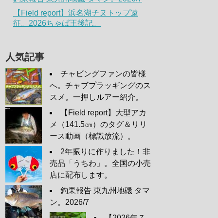
【Field report】浜名湖チヌトップ遠
征。2026ちゃぱ王後記。
人気記事
チャビングファンの皆様
へ。チャブプラッギングのス
スメ。一押しルアー紹介。
【Field report】大型アカ
メ（141.5㎝）のタグ＆リリ
ース動画（標識放流）。
2年振りに作りました！非
売品「うちわ」。全国の小売
店に配布します。
釣果報告 東九州地磯 タマ
ン。2026/7
【2026年７