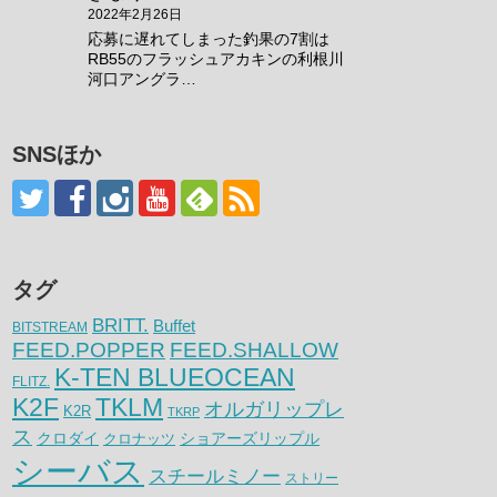
2022年2月26日
応募に遅れてしまった釣果の7割は
RB55のフラッシュアカキンの利根川
河口アングラ…
SNSほか
タグ
BRITT.
Buffet
BITSTREAM
FEED.POPPER
FEED.SHALLOW
K-TEN BLUEOCEAN
FLITZ.
K2F
TKLM
オルガリップレ
K2R
TKRP
ス
クロダイ
クロナッツ
ショアーズリップル
シーバス
スチールミノー
ストリー