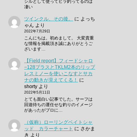
シルとして使ってヒラ釣ってるのは
凄い
ツインクル、その後。
に
よっち
ゃん
より
2022年7月29日
こんにちは。初めまして。 大変貴重
な情報を掲載頂き誠にありがとうご
ざいます…
【Field report】フィードシャロ
−128プラスとTKLM2本のリップ
レスミノーを使いこなすとサカ
ナの動きが見えてくる！
に
shorty
より
2022年5月11日
とても面白い記事でした。サーフは
回遊待ちの運任せな釣りのイメージ
があったがプロに…
（仮称）ローリングベイトシャ
ッド カラーチャート
に
さかま
き
より