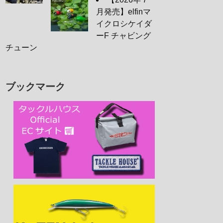
月発売】elfinマ
イクロシケイダ
ーF チャビング
チューン
ブックマーク