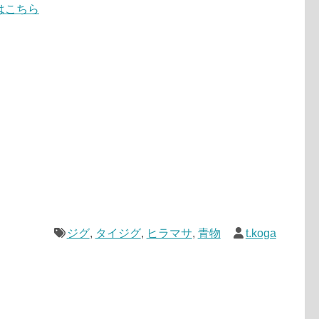
はこちら
ジグ
,
タイジグ
,
ヒラマサ
,
青物
t.koga