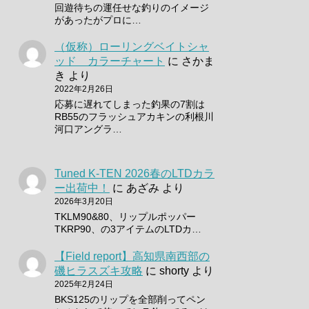
回遊待ちの運任せな釣りのイメージ
があったがプロに…
（仮称）ローリングベイトシャ
ッド カラーチャート
に
さかま
き
より
2022年2月26日
応募に遅れてしまった釣果の7割は
RB55のフラッシュアカキンの利根川
河口アングラ…
Tuned K-TEN 2026春のLTDカラ
ー出荷中！
に
あざみ
より
2026年3月20日
TKLM90&80、リップルポッパー
TKRP90、の3アイテムのLTDカ…
【Field report】高知県南西部の
磯ヒラスズキ攻略
に
shorty
より
2025年2月24日
BKS125のリップを全部削ってペン