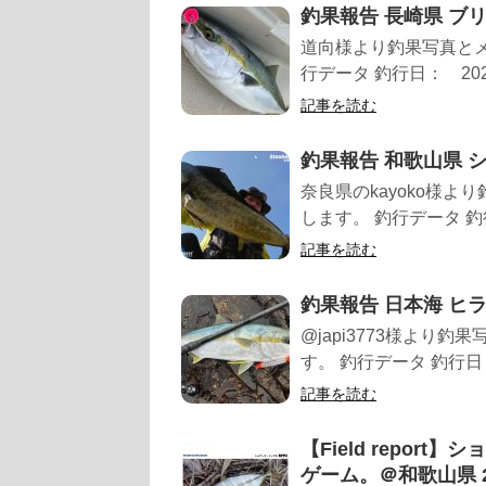
釣果報告 長崎県 ブリ、
道向様より釣果写真と
行データ 釣行日： 20
記事を読む
釣果報告 和歌山県 シイ
奈良県のkayoko様
します。 釣行データ 釣行
記事を読む
釣果報告 日本海 ヒラマ
@japi3773様よ
す。 釣行データ 釣行日：
記事を読む
【Field repo
ゲーム。＠和歌山県 2