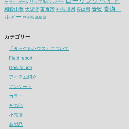
ローリングベイト
リップルポッパー
ー
ライトゲーム
青物
青物
神奈川県
和歌山県
大阪湾
東京湾
長崎県
ルアー
静岡県
高知県
カテゴリー
「タックルハウス」について
Field report
How to use
アイテム紹介
アンケート
カラー
その他
小売店
新製品