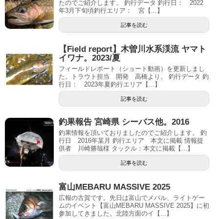
たのでご紹介します。 釣行データ 釣行日： 2022
年3月下旬頃釣行エリア： 宮【...】
記事を読む
【Field report】木曽川水系渓流 ヤマト
イワナ。2023/夏
フィールドレポート（ショート動画）を更新しまし
た。トラウト担当 開発 高橋より。 釣行データ 釣
行日： 2023年夏釣行エリア【...】
記事を読む
釣果報告 宮崎県 シーバス他。2016
釣果情報を頂いておりましたのでご紹介します。 釣
行日 2016年某月 釣行エリア 本文に掲載 情報提
供者 川崎勝哉様 タックル：本文に掲載【...】
記事を読む
富山MEBARU MASSIVE 2025
広報の古賀です。先日は富山でメバル、ライトゲー
ムのイベント【富山MEBARU MASSIVE 2025】に初
参加してきました。北陸方面のイ【...】