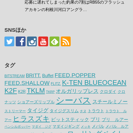
応募に遅れてしまった釣果の7割はRB55のフラッシュ
アカキンの利根川河口アングラ…
SNSほか
タグ
FEED.POPPER
BRITT.
Buffet
BITSTREAM
K-TEN BLUEOCEAN
FEED.SHALLOW
FLITZ.
K2F
TKLM
オルガリップレス
クロダイ
K2R
クロ
TKRP
シーバス
スチールミノー
ナッツ
ショアーズリップル
タイジグ
タイジグスリム
トラウト
ストリーマー
トラウト ル
チヌ
ヒラスズキ
ピットスティック
ブリ
ブリ ルアー
アー
メバル
マダイジギング
メバル ルア
ペンシルポッパー
マダイ ジグ
メッキ