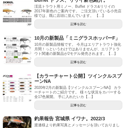
Buffet ドラス、リリイ新色紹介。
渓流トラウト用ミノー、Buffet ドラス&リリイの
2017年新色のご案内です。 ご注文頂いている小売店
様では、既に店頭に並んでいます。 【...】
記事を読む
10月の新製品「ミニグラスホッパーF」
10月の新製品情報です。 今月はエリアトラウト強化
月間！っというわけではありませんが、エリアトラ
ウト関連の新製品が2モデル発売されます。【...】
記事を読む
【カラーチャート公開】ツインクルスプ
ーンNA
2020年2月の新製品【ツインクルスプーンNA】 カラ
ーチャートのご紹介です。 様々な状況をカバーする
全17色展開。 手に入れたいカ【...】
記事を読む
釣果報告 宮城県 イワナ。2022/3
渡邊様より釣果写真とメッセージを頂いておりまし