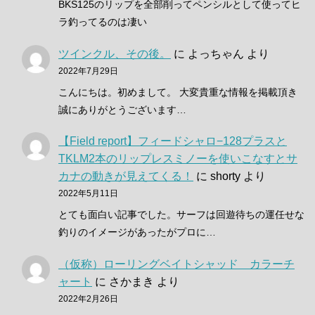
BKS125のリップを全部削ってペンシルとして使ってヒ
ラ釣ってるのは凄い
ツインクル、その後。
に
よっちゃん
より
2022年7月29日
こんにちは。初めまして。 大変貴重な情報を掲載頂き
誠にありがとうございます…
【Field report】フィードシャロ−128プラスと
TKLM2本のリップレスミノーを使いこなすとサ
カナの動きが見えてくる！
に
shorty
より
2022年5月11日
とても面白い記事でした。サーフは回遊待ちの運任せな
釣りのイメージがあったがプロに…
（仮称）ローリングベイトシャッド カラーチ
ャート
に
さかまき
より
2022年2月26日