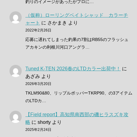
釣りのイメージがあったがプロに…
（仮称）ローリングベイトシャッド カラーチ
ャート
に
さかまき
より
2022年2月26日
応募に遅れてしまった釣果の7割はRB55のフラッシュ
アカキンの利根川河口アングラ…
Tuned K-TEN 2026春のLTDカラー出荷中！
に
あざみ
より
2026年3月20日
TKLM90&80、リップルポッパーTKRP90、の3アイテム
のLTDカ…
【Field report】高知県南西部の磯ヒラスズキ攻
略
に
shorty
より
2025年2月24日