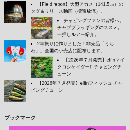
【Field report】大型アカメ（141.5㎝）の
タグ＆リリース動画（標識放流）。
チャビングファンの皆様へ。
チャブプラッギングのススメ。
一押しルアー紹介。
2年振りに作りました！非売品「うち
わ」。全国の小売店に配布します。
【2026年７月発売】elfinマイ
クロシケイダーF チャビングチ
ューン
【2026年７月発売】elfinフィッシュ チャ
ビングチューン
ブックマーク