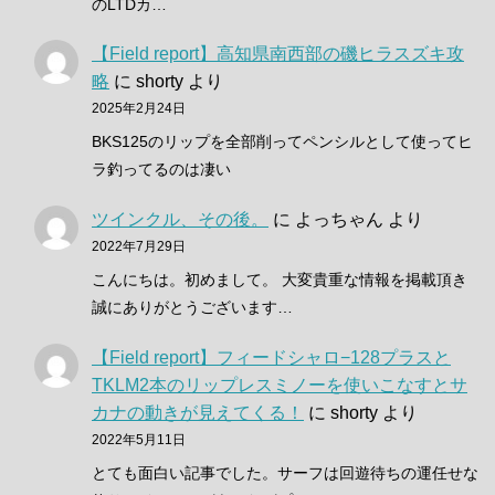
のLTDカ…
【Field report】高知県南西部の磯ヒラスズキ攻
略
に
shorty
より
2025年2月24日
BKS125のリップを全部削ってペンシルとして使ってヒ
ラ釣ってるのは凄い
ツインクル、その後。
に
よっちゃん
より
2022年7月29日
こんにちは。初めまして。 大変貴重な情報を掲載頂き
誠にありがとうございます…
【Field report】フィードシャロ−128プラスと
TKLM2本のリップレスミノーを使いこなすとサ
カナの動きが見えてくる！
に
shorty
より
2022年5月11日
とても面白い記事でした。サーフは回遊待ちの運任せな