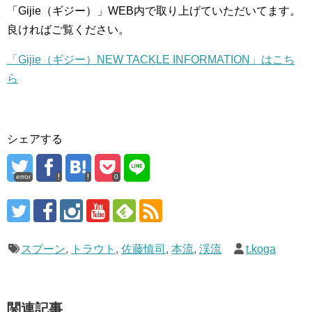
「Gijie（ギジー）」WEB内で取り上げていただいてます。
良ければご覧ください。
「Gijie（ギジー）NEW TACKLE INFORMATION」はこち
ら
シェアする
error
0
スプーン
,
トラウト
,
佐藤慎司
,
本流
,
渓流
t.koga
関連記事