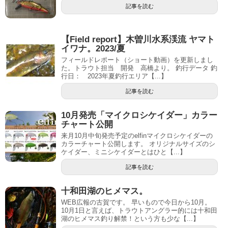
記事を読む
【Field report】木曽川水系渓流 ヤマト
イワナ。2023/夏
フィールドレポート（ショート動画）を更新しまし
た。トラウト担当 開発 高橋より。 釣行データ 釣
行日： 2023年夏釣行エリア【...】
記事を読む
10月発売「マイクロシケイダー」カラー
チャート公開
来月10月中旬発売予定のelfinマイクロシケイダーの
カラーチャート公開します。 オリジナルサイズのシ
ケイダー、ミニシケイダーとはひと【...】
記事を読む
十和田湖のヒメマス。
WEB広報の古賀です。 早いもので今日から10月。
10月1日と言えば、トラウトアングラー的には十和田
湖のヒメマス釣り解禁！という方も少な【...】