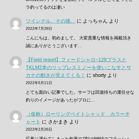
ラ釣ってるのは凄い
ツインクル、その後。
に
よっちゃん
より
2022年7月29日
こんにちは。初めまして。 大変貴重な情報を掲載頂き
誠にありがとうございます…
【Field report】フィードシャロ−128プラスと
TKLM2本のリップレスミノーを使いこなすとサ
カナの動きが見えてくる！
に
shorty
より
2022年5月11日
とても面白い記事でした。サーフは回遊待ちの運任せな
釣りのイメージがあったがプロに…
（仮称）ローリングベイトシャッド カラーチ
ャート
に
さかまき
より
2022年2月26日
応募に遅れてしまった釣果の7割はRB55のフラッシュ