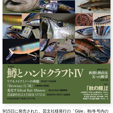
9/15日に発売された、芸文社様発行の「Gijie」秋/冬号内の