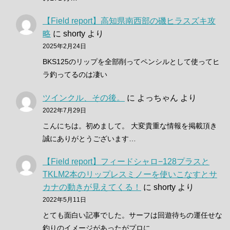
【Field report】高知県南西部の磯ヒラスズキ攻
略
に
shorty
より
2025年2月24日
BKS125のリップを全部削ってペンシルとして使ってヒ
ラ釣ってるのは凄い
ツインクル、その後。
に
よっちゃん
より
2022年7月29日
こんにちは。初めまして。 大変貴重な情報を掲載頂き
誠にありがとうございます…
【Field report】フィードシャロ−128プラスと
TKLM2本のリップレスミノーを使いこなすとサ
カナの動きが見えてくる！
に
shorty
より
2022年5月11日
とても面白い記事でした。サーフは回遊待ちの運任せな
釣りのイメージがあったがプロに…