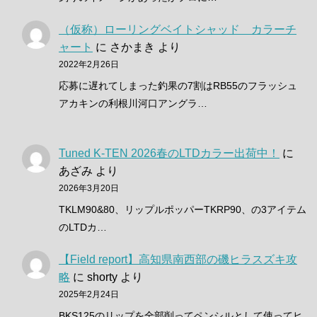
（仮称）ローリングベイトシャッド カラーチ
ャート
に
さかまき
より
2022年2月26日
応募に遅れてしまった釣果の7割はRB55のフラッシュ
アカキンの利根川河口アングラ…
Tuned K-TEN 2026春のLTDカラー出荷中！
に
あざみ
より
2026年3月20日
TKLM90&80、リップルポッパーTKRP90、の3アイテム
のLTDカ…
【Field report】高知県南西部の磯ヒラスズキ攻
略
に
shorty
より
2025年2月24日
BKS125のリップを全部削ってペンシルとして使ってヒ