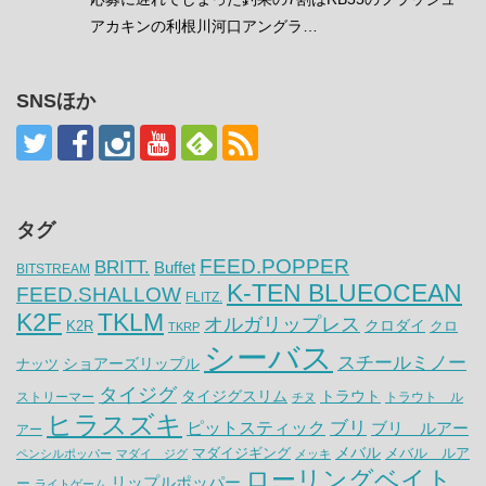
アカキンの利根川河口アングラ…
SNSほか
タグ
FEED.POPPER
BRITT.
Buffet
BITSTREAM
K-TEN BLUEOCEAN
FEED.SHALLOW
FLITZ.
K2F
TKLM
オルガリップレス
クロダイ
K2R
クロ
TKRP
シーバス
スチールミノー
ナッツ
ショアーズリップル
タイジグ
タイジグスリム
トラウト
ストリーマー
トラウト ル
チヌ
ヒラスズキ
ピットスティック
ブリ
ブリ ルアー
アー
メバル
マダイジギング
メバル ルア
ペンシルポッパー
マダイ ジグ
メッキ
ローリングベイト
リップルポッパー
ー
ライトゲーム