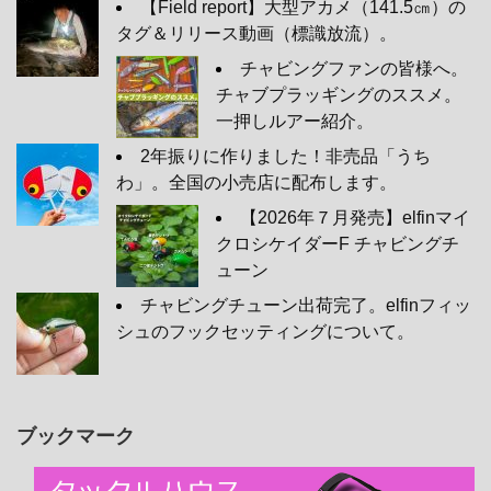
【Field report】大型アカメ（141.5㎝）の
タグ＆リリース動画（標識放流）。
チャビングファンの皆様へ。
チャブプラッギングのススメ。
一押しルアー紹介。
2年振りに作りました！非売品「うち
わ」。全国の小売店に配布します。
【2026年７月発売】elfinマイ
クロシケイダーF チャビングチ
ューン
チャビングチューン出荷完了。elfinフィッ
シュのフックセッティングについて。
ブックマーク