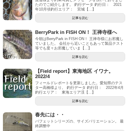
たのでご紹介します。 釣行データ 釣行日： 2021
年10月頃釣行エリア： 宮城【...】
記事を読む
BerryPark in FISH ON！ 王禅寺様へ
今朝はBerryPark in FISH ON！ 王禅寺様にお邪魔し
ていました。 会社から近いこともあって製品テスト
等でも度々お邪魔していま【...】
記事を読む
【Field report】東海地区 イワナ。
2022/4
フィールドレポートを更新しました。愛知県のテス
ター高橋様より。 釣行データ 釣行日： 2022年4月
釣行エリア： 東海エリア渓【...】
記事を読む
春先には・・
バフェットシリーズの、サイズバリエーション。 最
終調整中