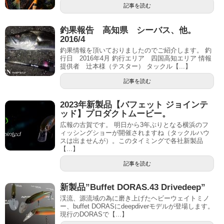
記事を読む
釣果報告 高知県 シーバス、他。
2016/4
釣果情報を頂いておりましたのでご紹介します。 釣
行日 2016年4月 釣行エリア 四国高知エリア 情報
提供者 辻本様（テスター） タックル【...】
記事を読む
2023年新製品【バフェット ジョインテ
ッド】プロダクトムービー。
広報の古賀です。 明日から3年ぶりとなる横浜のフ
ィッシングショーが開催されますね（タックルハウ
スは出ませんが）。このタイミングで各社新製品
【...】
記事を読む
新製品”Buffet DORAS.43 Drivedeep”
渓流、源流域の為に磨き上げたヘビーウェイトミノ
ー、buffet DORASにdeepdiverモデルが登場します。
現行のDORASで【...】