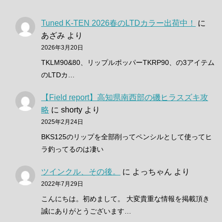
Tuned K-TEN 2026春のLTDカラー出荷中！
に
あざみ
より
2026年3月20日
TKLM90&80、リップルポッパーTKRP90、の3アイテム
のLTDカ…
【Field report】高知県南西部の磯ヒラスズキ攻
略
に
shorty
より
2025年2月24日
BKS125のリップを全部削ってペンシルとして使ってヒ
ラ釣ってるのは凄い
ツインクル、その後。
に
よっちゃん
より
2022年7月29日
こんにちは。初めまして。 大変貴重な情報を掲載頂き
誠にありがとうございます…