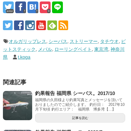
error
0
オルガリップレス
,
シーバス
,
ストリーマー
,
タチウオ
,
ピ
ットスティック
,
メバル
,
ローリングベイト
,
東京湾
,
神奈川
県
t.koga
関連記事
釣果報告 福岡県 シーバス。2017/10
福岡県の久田様より釣果写真とメッセージを頂いて
おりましたのでご紹介します。 釣行日： 2017年10
月下旬頃 釣行エリア： 福岡県 博多湾【...】
記事を読む