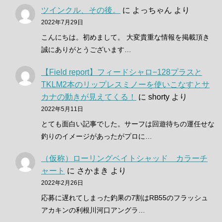
ツインクル、その後。
に
よっちゃん
より
2022年7月29日
こんにちは。初めまして。 大変貴重な情報を掲載頂き
誠にありがとうございます…
【Field report】フィードシャロ−128プラスと
TKLM2本のリップレスミノーを使いこなすとサ
カナの動きが見えてくる！
に
shorty
より
2022年5月11日
とても面白い記事でした。サーフは回遊待ちの運任せな
釣りのイメージがあったがプロに…
（仮称）ローリングベイトシャッド カラーチ
ャート
に
さかまき
より
2022年2月26日
応募に遅れてしまった釣果の7割はRB55のフラッシュ
アカキンの利根川河口アングラ…