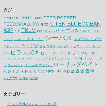
タグ
FEED.POPPER
BRITT.
Buffet
BITSTREAM
K-TEN BLUEOCEAN
FEED.SHALLOW
FLITZ.
K2F
TKLM
オルガリップレス
クロダイ
K2R
クロ
TKRP
シーバス
スチールミノー
ナッツ
ショアーズリップル
タイジグ
タイジグスリム
トラウト
ストリーマー
トラウト ル
チヌ
ヒラスズキ
ピットスティック
ブリ
ブリ ルアー
アー
メバル
マダイジギング
メバル ルア
ペンシルポッパー
マダイ ジグ
メッキ
ローリングベイト
リップルポッパー
ー
ライトゲーム
青物
青物
神奈川県
和歌山県
大阪湾
東京湾
長崎県
ルアー
静岡県
高知県
カテゴリー
「タックルハウス」について