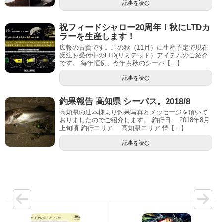
記事を読む
祝フィードシャロー20周年！秋にLTDカ
ラーを生産します！
広報の古賀です。この秋（11月）に生産予定で現在
受注を受付中のLTD(リミテッド）アイテムのご紹介
です。 毎年恒例、今年も秋のシーバ【...】
記事を読む
釣果報告 高知県 シーバス。2018/8
高知県の辻本様より釣果写真とメッセージを頂いて
おりましたのでご紹介します。 釣行日: 2018年8月
上旬頃 釣行エリア: 高知県エリア 情【...】
記事を読む