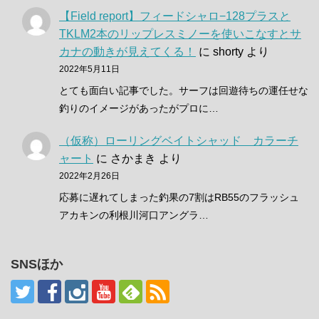
【Field report】フィードシャロ−128プラスと
TKLM2本のリップレスミノーを使いこなすとサ
カナの動きが見えてくる！
に
shorty
より
2022年5月11日
とても面白い記事でした。サーフは回遊待ちの運任せな
釣りのイメージがあったがプロに…
（仮称）ローリングベイトシャッド カラーチ
ャート
に
さかまき
より
2022年2月26日
応募に遅れてしまった釣果の7割はRB55のフラッシュ
アカキンの利根川河口アングラ…
SNSほか