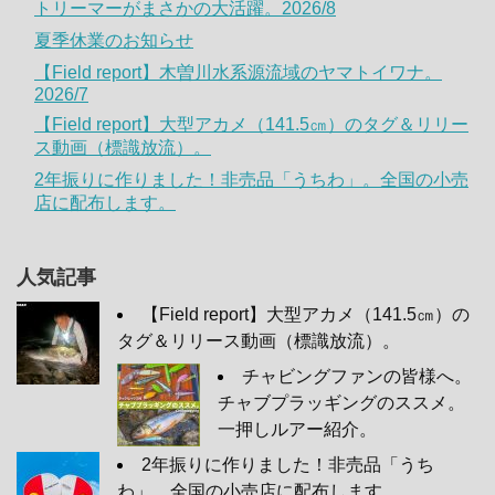
トリーマーがまさかの大活躍。2026/8
夏季休業のお知らせ
【Field report】木曽川水系源流域のヤマトイワナ。
2026/7
【Field report】大型アカメ（141.5㎝）のタグ＆リリー
ス動画（標識放流）。
2年振りに作りました！非売品「うちわ」。全国の小売
店に配布します。
人気記事
【Field report】大型アカメ（141.5㎝）の
タグ＆リリース動画（標識放流）。
チャビングファンの皆様へ。
チャブプラッギングのススメ。
一押しルアー紹介。
2年振りに作りました！非売品「うち
わ」。全国の小売店に配布します。