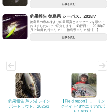
記事を読む
釣果報告 徳島県 シーバス。2018/7
徳島県の森本様より釣果写真とメッセージを頂いて
おりましたのでご紹介します。 釣行日： 2018年7
月上旬頃 釣行エリア： 徳島県エリア 情【...】
記事を読む
釣果報告 芦ノ湖 レイン
【Field report】ローリン
ボートラウト。2025/3
グベイト48でエリアのボ
トム攻略！