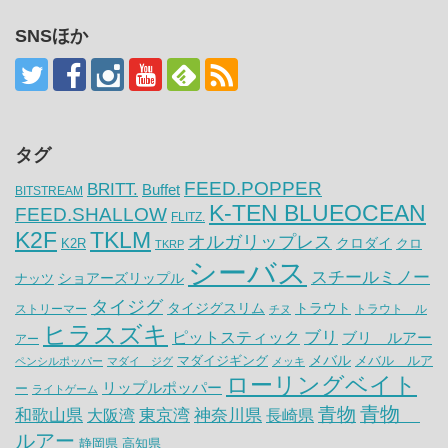
SNSほか
タグ
FEED.POPPER
BRITT.
Buffet
BITSTREAM
K-TEN BLUEOCEAN
FEED.SHALLOW
FLITZ.
K2F
TKLM
オルガリップレス
クロダイ
K2R
クロ
TKRP
シーバス
スチールミノー
ナッツ
ショアーズリップル
タイジグ
タイジグスリム
トラウト
ストリーマー
トラウト ル
チヌ
ヒラスズキ
ピットスティック
ブリ
ブリ ルアー
アー
メバル
マダイジギング
メバル ルア
ペンシルポッパー
マダイ ジグ
メッキ
ローリングベイト
リップルポッパー
ー
ライトゲーム
青物
青物
神奈川県
和歌山県
大阪湾
東京湾
長崎県
ルアー
静岡県
高知県