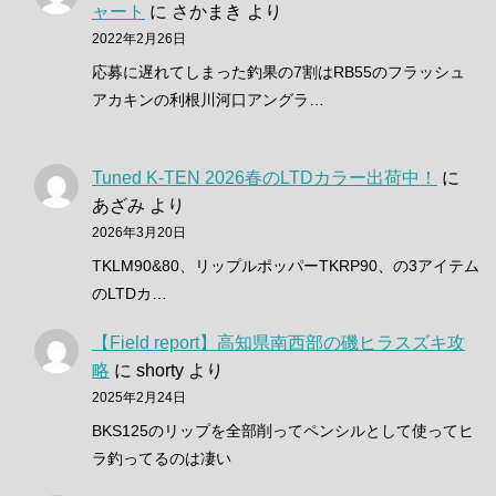
ャート
に
さかまき
より
2022年2月26日
応募に遅れてしまった釣果の7割はRB55のフラッシュ
アカキンの利根川河口アングラ…
Tuned K-TEN 2026春のLTDカラー出荷中！
に
あざみ
より
2026年3月20日
TKLM90&80、リップルポッパーTKRP90、の3アイテム
のLTDカ…
【Field report】高知県南西部の磯ヒラスズキ攻
略
に
shorty
より
2025年2月24日
BKS125のリップを全部削ってペンシルとして使ってヒ
ラ釣ってるのは凄い