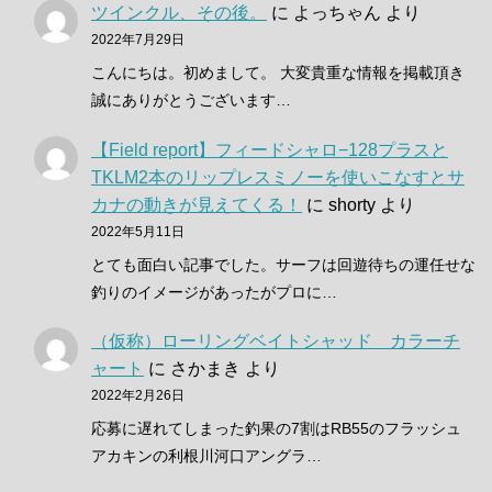
ツインクル、その後。
に
よっちゃん
より
2022年7月29日
こんにちは。初めまして。 大変貴重な情報を掲載頂き
誠にありがとうございます…
【Field report】フィードシャロ−128プラスと
TKLM2本のリップレスミノーを使いこなすとサ
カナの動きが見えてくる！
に
shorty
より
2022年5月11日
とても面白い記事でした。サーフは回遊待ちの運任せな
釣りのイメージがあったがプロに…
（仮称）ローリングベイトシャッド カラーチ
ャート
に
さかまき
より
2022年2月26日
応募に遅れてしまった釣果の7割はRB55のフラッシュ
アカキンの利根川河口アングラ…