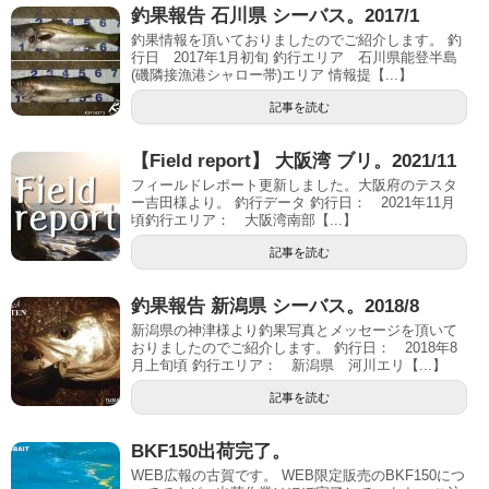
釣果報告 石川県 シーバス。2017/1
釣果情報を頂いておりましたのでご紹介します。 釣
行日 2017年1月初旬 釣行エリア 石川県能登半島
(磯隣接漁港シャロー帯)エリア 情報提【...】
記事を読む
【Field report】 大阪湾 ブリ。2021/11
フィールドレポート更新しました。大阪府のテスタ
ー吉田様より。 釣行データ 釣行日： 2021年11月
頃釣行エリア： 大阪湾南部【...】
記事を読む
釣果報告 新潟県 シーバス。2018/8
新潟県の神津様より釣果写真とメッセージを頂いて
おりましたのでご紹介します。 釣行日： 2018年8
月上旬頃 釣行エリア： 新潟県 河川エリ【...】
記事を読む
BKF150出荷完了。
WEB広報の古賀です。 WEB限定販売のBKF150につ