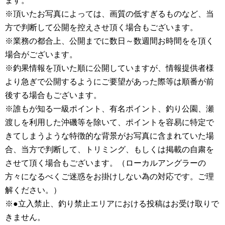
ます。
※頂いたお写真によっては、画質の低すぎるものなど、当
方で判断して公開を控えさせ頂く場合もございます。
※業務の都合上、公開までに数日～数週間お時間をを頂く
場合がございます。
※釣果情報を頂いた順に公開していますが、情報提供者様
より急ぎで公開するようにご要望があった際等は順番が前
後する場合もございます。
※誰もが知る一級ポイント、有名ポイント、釣り公園、瀬
渡しを利用した沖磯等を除いて、ポイントを容易に特定で
きてしまうような特徴的な背景がお写真に含まれていた場
合、当方で判断して、トリミング、もしくは掲載の自粛を
させて頂く場合もございます。（ローカルアングラーの
方々になるべくご迷惑をお掛けしない為の対応です。ご理
解ください。）
※●立入禁止、釣り禁止エリアにおける投稿はお受け取りで
きません。