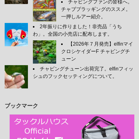
チャビングファンの皆様へ。
チャブプラッギングのススメ。
一押しルアー紹介。
2年振りに作りました！非売品「うち
わ」。全国の小売店に配布します。
【2026年７月発売】elfinマイ
クロシケイダーF チャビングチ
ューン
チャビングチューン出荷完了。elfinフィッ
シュのフックセッティングについて。
ブックマーク