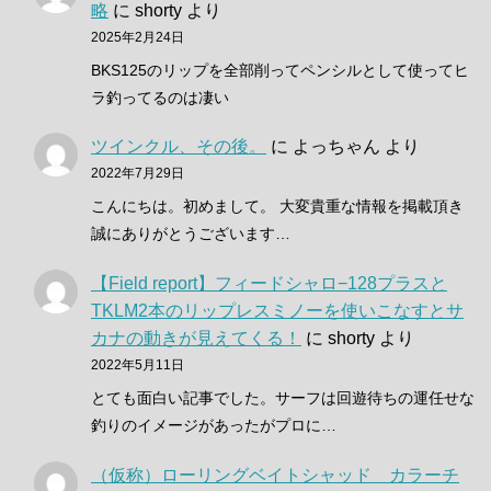
略
に
shorty
より
2025年2月24日
BKS125のリップを全部削ってペンシルとして使ってヒ
ラ釣ってるのは凄い
ツインクル、その後。
に
よっちゃん
より
2022年7月29日
こんにちは。初めまして。 大変貴重な情報を掲載頂き
誠にありがとうございます…
【Field report】フィードシャロ−128プラスと
TKLM2本のリップレスミノーを使いこなすとサ
カナの動きが見えてくる！
に
shorty
より
2022年5月11日
とても面白い記事でした。サーフは回遊待ちの運任せな
釣りのイメージがあったがプロに…
（仮称）ローリングベイトシャッド カラーチ