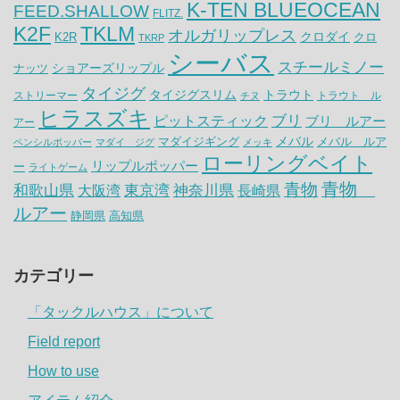
K-TEN BLUEOCEAN
FEED.SHALLOW
FLITZ.
K2F
TKLM
オルガリップレス
クロダイ
K2R
クロ
TKRP
シーバス
スチールミノー
ナッツ
ショアーズリップル
タイジグ
タイジグスリム
トラウト
ストリーマー
トラウト ル
チヌ
ヒラスズキ
ピットスティック
ブリ
ブリ ルアー
アー
メバル
マダイジギング
メバル ルア
ペンシルポッパー
マダイ ジグ
メッキ
ローリングベイト
リップルポッパー
ー
ライトゲーム
青物
青物
神奈川県
和歌山県
大阪湾
東京湾
長崎県
ルアー
静岡県
高知県
カテゴリー
「タックルハウス」について
Field report
How to use