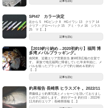
記事を読む
SPI47 カラー決定
左から 5 HGピンク 8 HGイワシ 13 クリア 14
クリア・グローバック 15 アミ・ラメ 16 シラス
25 マ【...】
記事を読む
【2019釣り納め→2020初釣り】福岡 博
多湾メバルプラッギング。
南関東、近畿エリア営業担当 兼WEB広報の古賀で
す。 家族で地元福岡に帰省していた年末年始に、メ
バルを狙ったプラッギングで釣り納め＆初釣り
【...】
記事を読む
釣果報告 長崎県 ヒラスズキ 。2022/11
齊藤様より釣果写真とメッセージを頂いておりまし
たのでご紹介します。 釣行データ 釣行日：2022年
11月釣行エリア：長崎県情報【...】