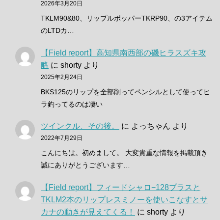
2026年3月20日
TKLM90&80、リップルポッパーTKRP90、の3アイテム
のLTDカ…
【Field report】高知県南西部の磯ヒラスズキ攻
略
に
shorty
より
2025年2月24日
BKS125のリップを全部削ってペンシルとして使ってヒ
ラ釣ってるのは凄い
ツインクル、その後。
に
よっちゃん
より
2022年7月29日
こんにちは。初めまして。 大変貴重な情報を掲載頂き
誠にありがとうございます…
【Field report】フィードシャロ−128プラスと
TKLM2本のリップレスミノーを使いこなすとサ
カナの動きが見えてくる！
に
shorty
より