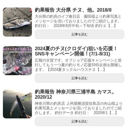
釣果報告 大分県 チヌ、他。2018/8
大分県の釣具のイブ春日店 園田様より釣果写真と
メッセージを頂いておりましたのでご紹介します。
釣行日： 2018年8月中旬～下旬頃 釣行エ【...】
記事を読む
2024夏のチヌ(クロダイ)狙いを応援！
SNSキャンペーン開催！(7/1-8/31)
広報の古賀です。オフショア応援キャンペーンと並
行してもう一つ夏の釣りモノ応援SNS企画を開催し
ます。【2024夏タックルハウスチヌ【...】
記事を読む
釣果報告 神奈川県三浦半島 カマス。
2020/12
神奈川県の釣具店 上州屋横須賀佐島店の向山様より
釣果写真とメッセージを頂いておりましたのでご紹
介します。 釣行データ 釣行日： 2020年1【...】
記事を読む