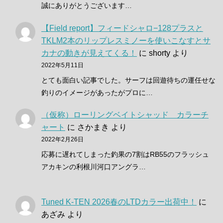
誠にありがとうございます…
【Field report】フィードシャロ−128プラスと
TKLM2本のリップレスミノーを使いこなすとサ
カナの動きが見えてくる！
に
shorty
より
2022年5月11日
とても面白い記事でした。サーフは回遊待ちの運任せな
釣りのイメージがあったがプロに…
（仮称）ローリングベイトシャッド カラーチ
ャート
に
さかまき
より
2022年2月26日
応募に遅れてしまった釣果の7割はRB55のフラッシュ
アカキンの利根川河口アングラ…
Tuned K-TEN 2026春のLTDカラー出荷中！
に
あざみ
より