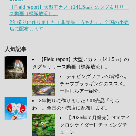
【Field report】大型アカメ（141.5㎝）のタグ＆リリー
ス動画（標識放流）。
2年振りに作りました！非売品「うちわ」。全国の小売
店に配布します。
人気記事
【Field report】大型アカメ（141.5㎝）の
タグ＆リリース動画（標識放流）。
チャビングファンの皆様へ。
チャブプラッギングのススメ。
一押しルアー紹介。
2年振りに作りました！非売品「うち
わ」。全国の小売店に配布します。
【2026年７月発売】elfinマイ
クロシケイダーF チャビングチ
ューン