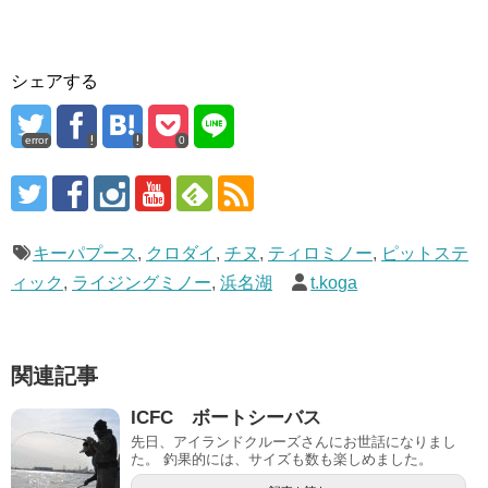
シェアする
error
0
キーパプース
,
クロダイ
,
チヌ
,
ティロミノー
,
ピットステ
ィック
,
ライジングミノー
,
浜名湖
t.koga
関連記事
ICFC ボートシーバス
先日、アイランドクルーズさんにお世話になりまし
た。 釣果的には、サイズも数も楽しめました。