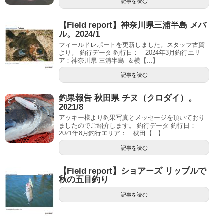
記事を読む
【Field report】神奈川県三浦半島 メバ
ル。2024/1
フィールドレポートを更新しました。スタッフ古賀
より。 釣行データ 釣行日： 2024年3月釣行エリ
ア：神奈川県 三浦半島 ＆横【...】
記事を読む
釣果報告 秋田県 チヌ（クロダイ）。
2021/8
アッキー様より釣果写真とメッセージを頂いており
ましたのでご紹介します。 釣行データ 釣行日：
2021年8月釣行エリア： 秋田【...】
記事を読む
【Field report】ショアーズ リップルで
秋の五目釣り
記事を読む