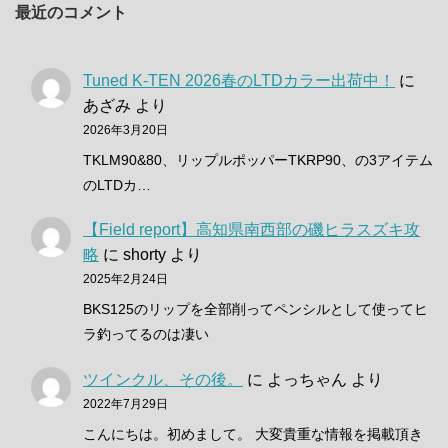
最近のコメント
Tuned K-TEN 2026春のLTDカラー出荷中！
に
あざみ
より
2026年3月20日
TKLM90&80、リップルポッパーTKRP90、の3アイテム
のLTDカ…
【Field report】高知県南西部の磯ヒラスズキ攻
略
に
shorty
より
2025年2月24日
BKS125のリップを全部削ってペンシルとして使ってヒ
ラ釣ってるのは凄い
ツインクル、その後。
に
よっちゃん
より
2022年7月29日
こんにちは。初めまして。 大変貴重な情報を掲載頂き