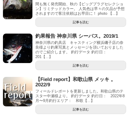
間も無く発売開始、秋の【ビッグプラグセレクショ
ン】リミテッドカラー。 人気色は早々の欠品が予想
されますので客注依頼はお早目に！ photo 【...】
記事を読む
釣果報告 神奈川県 シーバス。2019/1
神奈川県の釣具店 キャスティング横浜磯子店の奈
良様より釣果写真とメッセージを頂いておりました
のでご紹介します。 釣行データ 釣行日：
201【...】
記事を読む
【Field report】和歌山県 メッキ 。
2022/9
フィールドレポートを更新しました。和歌山県のテ
スター中瀬様より。 釣行データ 釣行日： 2022年8
月〜9月釣行エリア： 和歌【...】
記事を読む