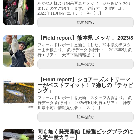
あかねん様より釣果写真とメッセージを頂いており
ましたのでご紹介します。 釣行データ 釣行日：
2023年11月釣行エリア： 神【...】
記事を読む
【Field report】熊本県 メッキ 。2023/8
フィールドレポート更新しました。熊本県のテスタ
ー山田様より。 釣行データ 釣行日： 2023年8月釣
行エリア： 天草下島情報提【...】
記事を読む
【Field report】ショアーズストリーマ
ーがベストフィット！？癒しの「チャビ
ング」
フィールドレポートを更新。スタッフ古賀より。 釣
行データ 釣行日： 2025年5月釣行エリア： 神奈
川県小河川情報提供者： ス【...】
記事を読む
間も無く発売開始【厳選ビッグプラグに
限定生産カラー】