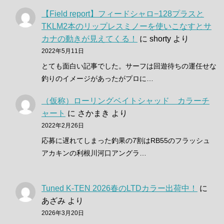
【Field report】フィードシャロ−128プラスと
TKLM2本のリップレスミノーを使いこなすとサ
カナの動きが見えてくる！
に
shorty
より
2022年5月11日
とても面白い記事でした。サーフは回遊待ちの運任せな
釣りのイメージがあったがプロに…
（仮称）ローリングベイトシャッド カラーチ
ャート
に
さかまき
より
2022年2月26日
応募に遅れてしまった釣果の7割はRB55のフラッシュ
アカキンの利根川河口アングラ…
Tuned K-TEN 2026春のLTDカラー出荷中！
に
あざみ
より
2026年3月20日