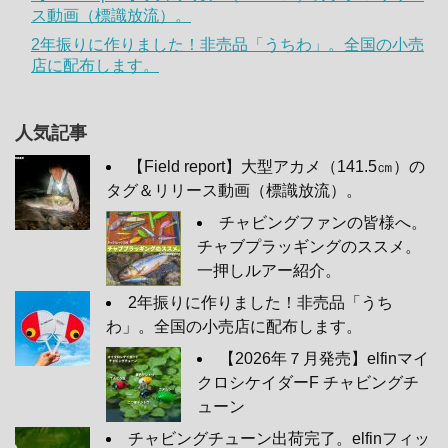
ス動画（標識放流）。
2年振りに作りました！非売品「うちわ」。全国の小売
店に配布します。
人気記事
【Field report】大型アカメ（141.5㎝）の
タグ＆リリース動画（標識放流）。
チャビングファンの皆様へ。
チャブプラッギングのススメ。
一押しルアー紹介。
2年振りに作りました！非売品「うち
わ」。全国の小売店に配布します。
【2026年７月発売】elfinマイ
クロシケイダーF チャビングチ
ューン
チャビングチューン出荷完了。elfinフィッ