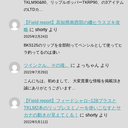
TKLM90&80、リップルポッパーTKRP90、の3アイテム
のLTDカ…
【Field report】高知県南西部の磯ヒラスズキ攻
略
に
shorty
より
2025年2月24日
BKS125のリップを全部削ってペンシルとして使ってヒ
ラ釣ってるのは凄い
ツインクル、その後。
に
よっちゃん
より
2022年7月29日
こんにちは。初めまして。 大変貴重な情報を掲載頂き
誠にありがとうございます…
【Field report】フィードシャロ−128プラスと
TKLM2本のリップレスミノーを使いこなすとサ
カナの動きが見えてくる！
に
shorty
より
2022年5月11日