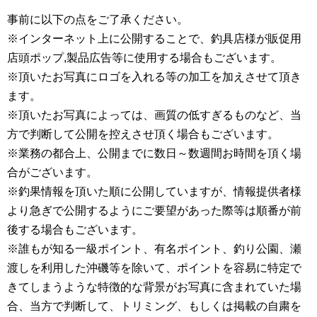
事前に以下の点をご了承ください。
※インターネット上に公開することで、釣具店様が販促用
店頭ポップ,製品広告等に使用する場合もございます。
※頂いたお写真にロゴを入れる等の加工を加えさせて頂き
ます。
※頂いたお写真によっては、画質の低すぎるものなど、当
方で判断して公開を控えさせ頂く場合もございます。
※業務の都合上、公開までに数日～数週間お時間を頂く場
合がございます。
※釣果情報を頂いた順に公開していますが、情報提供者様
より急ぎで公開するようにご要望があった際等は順番が前
後する場合もございます。
※誰もが知る一級ポイント、有名ポイント、釣り公園、瀬
渡しを利用した沖磯等を除いて、ポイントを容易に特定で
きてしまうような特徴的な背景がお写真に含まれていた場
合、当方で判断して、トリミング、もしくは掲載の自粛を