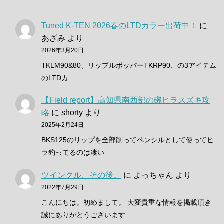
Tuned K-TEN 2026春のLTDカラー出荷中！
に
あざみ
より
2026年3月20日
TKLM90&80、リップルポッパーTKRP90、の3アイテム
のLTDカ…
【Field report】高知県南西部の磯ヒラスズキ攻
略
に
shorty
より
2025年2月24日
BKS125のリップを全部削ってペンシルとして使ってヒ
ラ釣ってるのは凄い
ツインクル、その後。
に
よっちゃん
より
2022年7月29日
こんにちは。初めまして。 大変貴重な情報を掲載頂き
誠にありがとうございます…