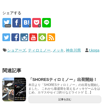
シェアする
error
0
ショアーズ
,
ティロミノー
,
メッキ
,
神奈川県
t.koga
関連記事
「SHORESティロミノー」出荷開始！
本日より「SHORESティロミノー」の出荷を開始し
ました。 これから最盛期を迎えるメッキゲームをは
じめ、カマスやセイゴ釣りなどライトゲ【...】
記事を読む