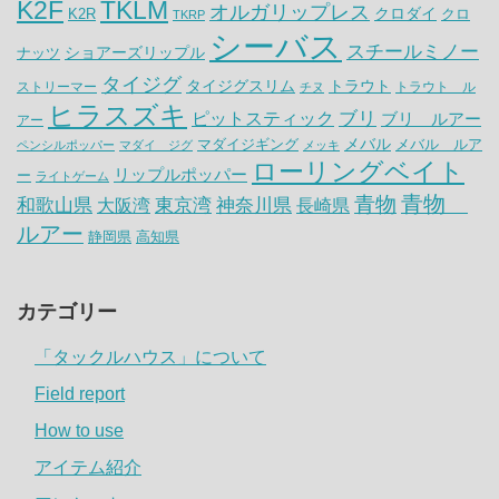
K2F
TKLM
オルガリップレス
クロダイ
K2R
クロ
TKRP
シーバス
スチールミノー
ナッツ
ショアーズリップル
タイジグ
タイジグスリム
トラウト
ストリーマー
トラウト ル
チヌ
ヒラスズキ
ピットスティック
ブリ
ブリ ルアー
アー
メバル
マダイジギング
メバル ルア
ペンシルポッパー
マダイ ジグ
メッキ
ローリングベイト
リップルポッパー
ー
ライトゲーム
青物
青物
神奈川県
和歌山県
大阪湾
東京湾
長崎県
ルアー
静岡県
高知県
カテゴリー
「タックルハウス」について
Field report
How to use
アイテム紹介